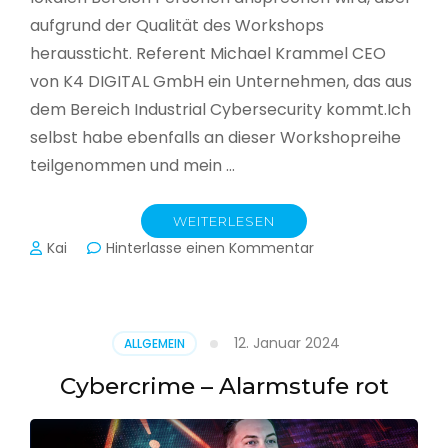
aufgrund der Qualität des Workshops
heraussticht. Referent Michael Krammel CEO
von K4 DIGITAL GmbH ein Unternehmen, das aus
dem Bereich Industrial Cybersecurity kommt.Ich
selbst habe ebenfalls an dieser Workshopreihe
teilgenommen und mein …
WEITERLESEN
zu
Kai
Hinterlasse einen Kommentar
Cyber-
Sicherheit
in
der
12. Januar 2024
ALLGEMEIN
Produktion
Cybercrime – Alarmstufe rot