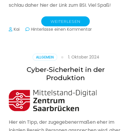
schlau daher hier der Link zum BSI. Viel Spaß!
WEITERLESEN
zu
Kai
Hinterlasse einen Kommentar
Das
BSI
hat
heute
1. Oktober 2024
ALLGEMEIN
seinen
Lagebericht
Cyber-Sicherheit in der
zur
Produktion
IT-
Sicherheit
in
Deutschland
veröffentlicht
Hier ein Tipp, der zugegebenermaßen eher im
lokalen Bereich Personen ansprechen wird, aber