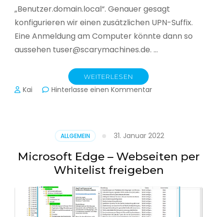
„Benutzer.domain.local“. Genauer gesagt
konfigurieren wir einen zusätzlichen UPN-Suffix.
Eine Anmeldung am Computer könnte dann so
aussehen tuser@scarymachines.de. …
WEITERLESEN
zu
Kai
Hinterlasse einen Kommentar
Zusätzlichen
User
Principal
Name
31. Januar 2022
ALLGEMEIN
(UPN)
im
Microsoft Edge – Webseiten per
Active
Whitelist freigeben
Directory
hinzufügen