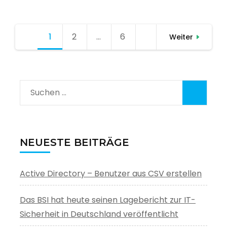
Seitennummerierung
1
Seite
2
Seite
…
6
Seite
Weiter
der
Beiträge
Suchen
nach:
NEUESTE BEITRÄGE
Active Directory – Benutzer aus CSV erstellen
Das BSI hat heute seinen Lagebericht zur IT-
Sicherheit in Deutschland veröffentlicht