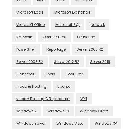
Microsoft Edge
Microsoft Exchange
Microsoft Office
Microsoft SQL
Network
Netzwerk
Open Source
OPNsense
PowerShell
Reportage
Server 2003 R2
Server 2008 R2
Server 2012 R2
Server 2016
Sicherheit
Tools
Tool Time
Troubleshooting
Ubuntu
veeam Backup & Replication
VPN
Windows 7
Windows 10
Windows Client
Windows Server
Windows Vista
Windows XP