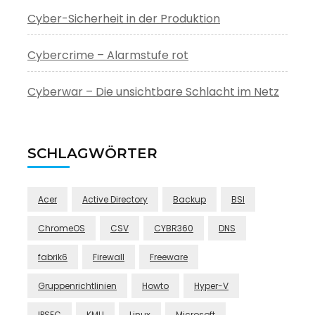
Cyber-Sicherheit in der Produktion
Cybercrime – Alarmstufe rot
Cyberwar – Die unsichtbare Schlacht im Netz
SCHLAGWÖRTER
Acer
Active Directory
Backup
BSI
ChromeOS
CSV
CYBR360
DNS
fabrik6
Firewall
Freeware
Gruppenrichtlinien
Howto
Hyper-V
IPSEC
KMU
Linux
Microsoft