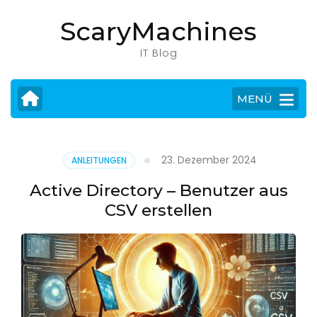
Zum
ScaryMachines
Inhalt
springen
IT Blog
(Eingabetaste
drücken)
MENÜ
23. Dezember 2024
ANLEITUNGEN
Active Directory – Benutzer aus
CSV erstellen