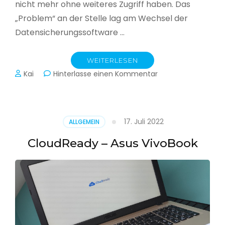
nicht mehr ohne weiteres Zugriff haben. Das
„Problem“ an der Stelle lag am Wechsel der
Datensicherungssoftware …
WEITERLESEN
zu
Kai
Hinterlasse einen Kommentar
Alle
Jahre
wieder
–
17. Juli 2022
ALLGEMEIN
Jahressicherung
CloudReady – Asus VivoBook