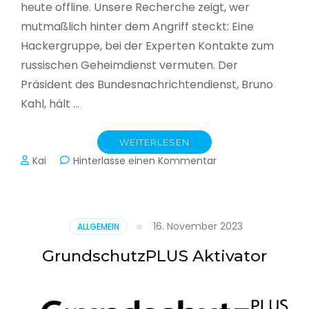
heute offline. Unsere Recherche zeigt, wer
mutmaßlich hinter dem Angriff steckt: Eine
Hackergruppe, bei der Experten Kontakte zum
russischen Geheimdienst vermuten. Der
Präsident des Bundesnachrichtendienst, Bruno
Kahl, hält …
WEITERLESEN
zu
Kai
Hinterlasse einen Kommentar
Cyberwar
–
Die
unsichtbare
16. November 2023
ALLGEMEIN
Schlacht
im
GrundschutzPLUS Aktivator
Netz