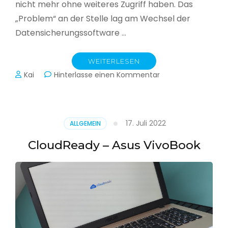
nicht mehr ohne weiteres Zugriff haben. Das
„Problem“ an der Stelle lag am Wechsel der
Datensicherungssoftware …
WEITERLESEN
zu
Kai
Hinterlasse einen Kommentar
Alle
Jahre
wieder
–
17. Juli 2022
ALLGEMEIN
Jahressicherung
CloudReady – Asus VivoBook