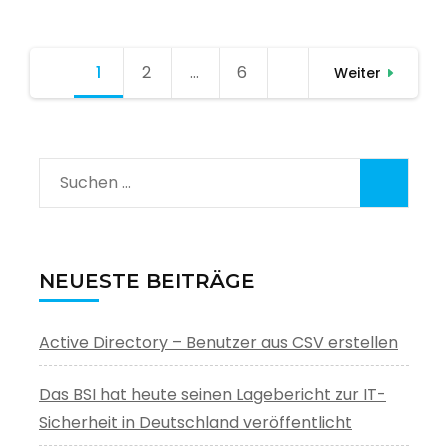
Seitennummerierung
1
Seite
2
Seite
…
6
Seite
Weiter
der
Beiträge
Suchen
nach:
NEUESTE BEITRÄGE
Active Directory – Benutzer aus CSV erstellen
Das BSI hat heute seinen Lagebericht zur IT-
Sicherheit in Deutschland veröffentlicht