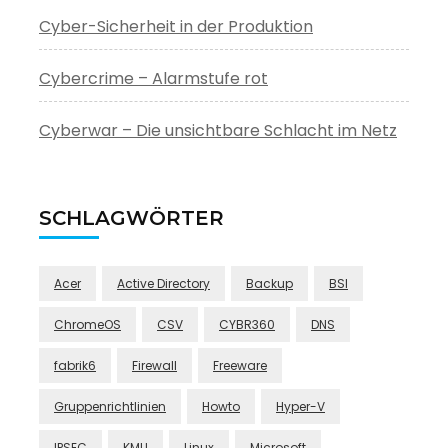
Cyber-Sicherheit in der Produktion
Cybercrime – Alarmstufe rot
Cyberwar – Die unsichtbare Schlacht im Netz
SCHLAGWÖRTER
Acer
Active Directory
Backup
BSI
ChromeOS
CSV
CYBR360
DNS
fabrik6
Firewall
Freeware
Gruppenrichtlinien
Howto
Hyper-V
IPSEC
KMU
Linux
Microsoft