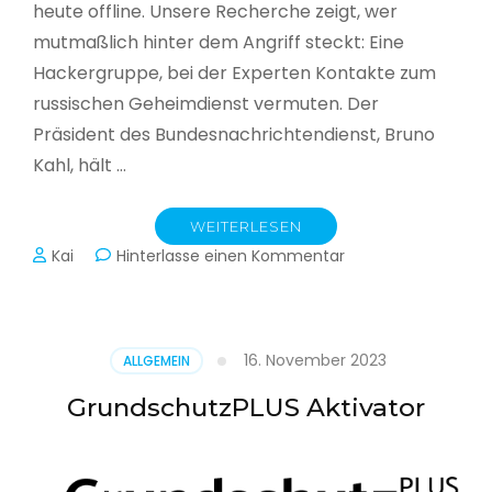
heute offline. Unsere Recherche zeigt, wer
mutmaßlich hinter dem Angriff steckt: Eine
Hackergruppe, bei der Experten Kontakte zum
russischen Geheimdienst vermuten. Der
Präsident des Bundesnachrichtendienst, Bruno
Kahl, hält …
WEITERLESEN
zu
Kai
Hinterlasse einen Kommentar
Cyberwar
–
Die
unsichtbare
16. November 2023
ALLGEMEIN
Schlacht
im
GrundschutzPLUS Aktivator
Netz