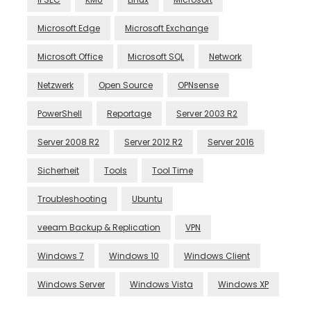
Microsoft Edge
Microsoft Exchange
Microsoft Office
Microsoft SQL
Network
Netzwerk
Open Source
OPNsense
PowerShell
Reportage
Server 2003 R2
Server 2008 R2
Server 2012 R2
Server 2016
Sicherheit
Tools
Tool Time
Troubleshooting
Ubuntu
veeam Backup & Replication
VPN
Windows 7
Windows 10
Windows Client
Windows Server
Windows Vista
Windows XP