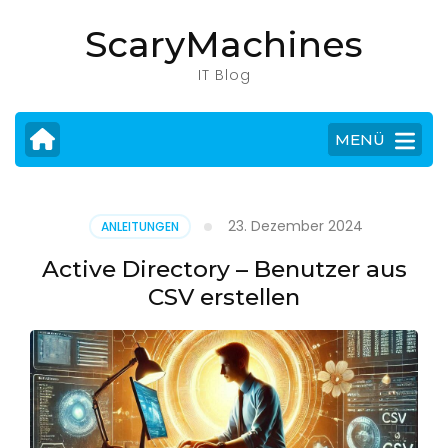
Zum
ScaryMachines
Inhalt
springen
IT Blog
(Eingabetaste
drücken)
MENÜ
23. Dezember 2024
ANLEITUNGEN
Active Directory – Benutzer aus
CSV erstellen