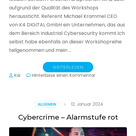
aufgrund der Qualität des Workshops
heraussticht. Referent Michael Krammel CEO
von K4 DIGITAL GmbH ein Unternehmen, das aus
dem Bereich Industrial Cybersecurity kommt.Ich
selbst habe ebenfalls an dieser Workshopreihe
teilgenommen und mein …
WEITERLESEN
zu
Kai
Hinterlasse einen Kommentar
Cyber-
Sicherheit
in
der
12. Januar 2024
ALLGEMEIN
Produktion
Cybercrime – Alarmstufe rot