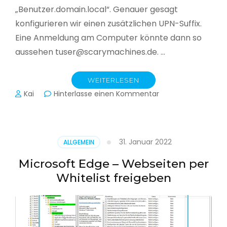
„Benutzer.domain.local“. Genauer gesagt
konfigurieren wir einen zusätzlichen UPN-Suffix.
Eine Anmeldung am Computer könnte dann so
aussehen tuser@scarymachines.de. …
WEITERLESEN
zu
Kai
Hinterlasse einen Kommentar
Zusätzlichen
User
Principal
Name
31. Januar 2022
ALLGEMEIN
(UPN)
im
Microsoft Edge – Webseiten per
Active
Whitelist freigeben
Directory
hinzufügen