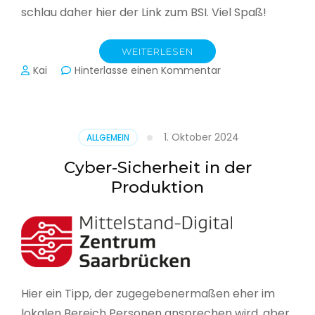
schlau daher hier der Link zum BSI. Viel Spaß!
WEITERLESEN
zu
Kai
Hinterlasse einen Kommentar
Das
BSI
hat
heute
1. Oktober 2024
ALLGEMEIN
seinen
Lagebericht
Cyber-Sicherheit in der
zur
Produktion
IT-
Sicherheit
in
Deutschland
veröffentlicht
Hier ein Tipp, der zugegebenermaßen eher im
lokalen Bereich Personen ansprechen wird, aber