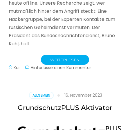
heute offline. Unsere Recherche zeigt, wer
mutmaßlich hinter dem Angriff steckt: Eine
Hackergruppe, bei der Experten Kontakte zum
russischen Geheimdienst vermuten. Der
Präsident des Bundesnachrichtendienst, Bruno
Kahl, hält …
WEITERLESEN
zu
Kai
Hinterlasse einen Kommentar
Cyberwar
–
Die
unsichtbare
16. November 2023
ALLGEMEIN
Schlacht
im
GrundschutzPLUS Aktivator
Netz