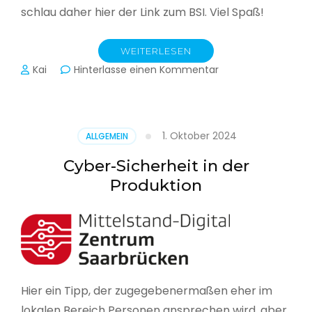
schlau daher hier der Link zum BSI. Viel Spaß!
WEITERLESEN
zu
Kai
Hinterlasse einen Kommentar
Das
BSI
hat
heute
1. Oktober 2024
ALLGEMEIN
seinen
Lagebericht
Cyber-Sicherheit in der
zur
Produktion
IT-
Sicherheit
in
Deutschland
veröffentlicht
Hier ein Tipp, der zugegebenermaßen eher im
lokalen Bereich Personen ansprechen wird, aber