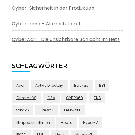
Cyber-Sicherheit in der Produktion
Cybercrime – Alarmstufe rot
Cyberwar – Die unsichtbare Schlacht im Netz
SCHLAGWÖRTER
Acer
Active Directory
Backup
BSI
ChromeOS
CSV
CYBR360
DNS
fabrik6
Firewall
Freeware
Gruppenrichtlinien
Howto
Hyper-V
IPSEC
KMU
Linux
Microsoft