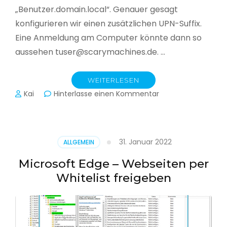
„Benutzer.domain.local“. Genauer gesagt
konfigurieren wir einen zusätzlichen UPN-Suffix.
Eine Anmeldung am Computer könnte dann so
aussehen tuser@scarymachines.de. …
WEITERLESEN
zu
Kai
Hinterlasse einen Kommentar
Zusätzlichen
User
Principal
Name
31. Januar 2022
ALLGEMEIN
(UPN)
im
Microsoft Edge – Webseiten per
Active
Whitelist freigeben
Directory
hinzufügen