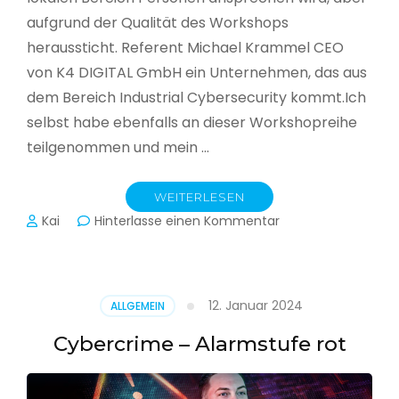
aufgrund der Qualität des Workshops
heraussticht. Referent Michael Krammel CEO
von K4 DIGITAL GmbH ein Unternehmen, das aus
dem Bereich Industrial Cybersecurity kommt.Ich
selbst habe ebenfalls an dieser Workshopreihe
teilgenommen und mein …
WEITERLESEN
zu
Kai
Hinterlasse einen Kommentar
Cyber-
Sicherheit
in
der
12. Januar 2024
ALLGEMEIN
Produktion
Cybercrime – Alarmstufe rot