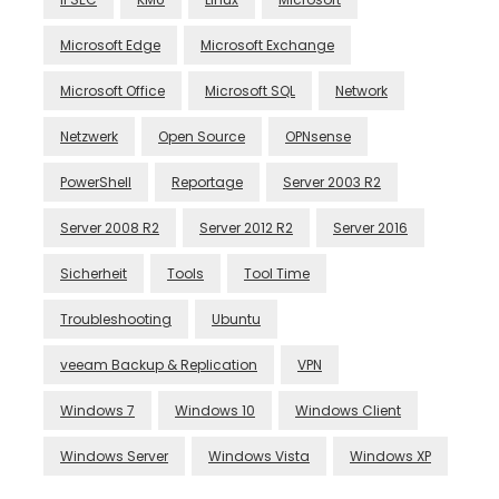
Microsoft Edge
Microsoft Exchange
Microsoft Office
Microsoft SQL
Network
Netzwerk
Open Source
OPNsense
PowerShell
Reportage
Server 2003 R2
Server 2008 R2
Server 2012 R2
Server 2016
Sicherheit
Tools
Tool Time
Troubleshooting
Ubuntu
veeam Backup & Replication
VPN
Windows 7
Windows 10
Windows Client
Windows Server
Windows Vista
Windows XP