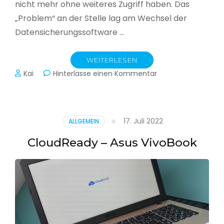
nicht mehr ohne weiteres Zugriff haben. Das
„Problem“ an der Stelle lag am Wechsel der
Datensicherungssoftware …
WEITERLESEN
zu
Kai
Hinterlasse einen Kommentar
Alle
Jahre
wieder
–
17. Juli 2022
ALLGEMEIN
Jahressicherung
CloudReady – Asus VivoBook