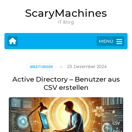
Zum
ScaryMachines
Inhalt
springen
IT Blog
(Eingabetaste
drücken)
MENÜ
23. Dezember 2024
ANLEITUNGEN
Active Directory – Benutzer aus
CSV erstellen