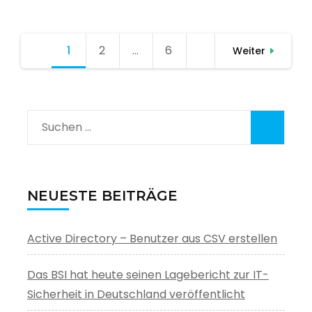
Seitennummerierung
1
Seite
2
Seite
…
6
Seite
Weiter
der
Beiträge
Suchen
nach:
NEUESTE BEITRÄGE
Active Directory – Benutzer aus CSV erstellen
Das BSI hat heute seinen Lagebericht zur IT-
Sicherheit in Deutschland veröffentlicht