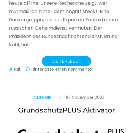
heute offline. Unsere Recherche zeigt, wer
mutmaßlich hinter dem Angriff steckt: Eine
Hackergruppe, bei der Experten Kontakte zum
russischen Geheimdienst vermuten. Der
Präsident des Bundesnachrichtendienst, Bruno
Kahl, hält …
WEITERLESEN
zu
Kai
Hinterlasse einen Kommentar
Cyberwar
–
Die
unsichtbare
16. November 2023
ALLGEMEIN
Schlacht
im
GrundschutzPLUS Aktivator
Netz