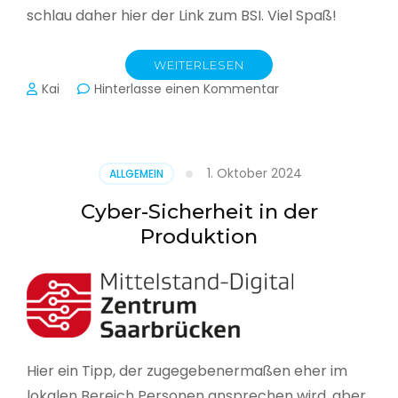
schlau daher hier der Link zum BSI. Viel Spaß!
WEITERLESEN
zu
Kai
Hinterlasse einen Kommentar
Das
BSI
hat
heute
1. Oktober 2024
ALLGEMEIN
seinen
Lagebericht
Cyber-Sicherheit in der
zur
Produktion
IT-
Sicherheit
in
Deutschland
veröffentlicht
Hier ein Tipp, der zugegebenermaßen eher im
lokalen Bereich Personen ansprechen wird, aber