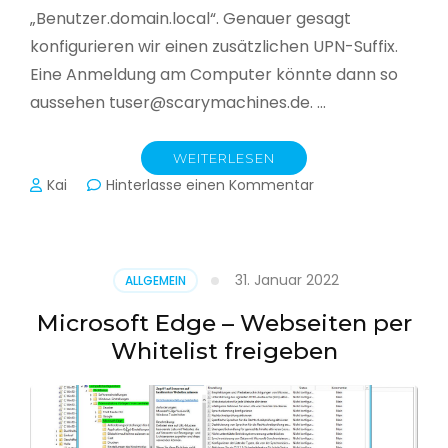
„Benutzer.domain.local“. Genauer gesagt
konfigurieren wir einen zusätzlichen UPN-Suffix.
Eine Anmeldung am Computer könnte dann so
aussehen tuser@scarymachines.de. …
WEITERLESEN
zu
Kai
Hinterlasse einen Kommentar
Zusätzlichen
User
Principal
Name
31. Januar 2022
ALLGEMEIN
(UPN)
im
Microsoft Edge – Webseiten per
Active
Whitelist freigeben
Directory
hinzufügen