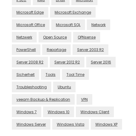
Microsoft Edge
Microsoft Exchange
Microsoft Office
Microsoft SQL
Network
Netzwerk
Open Source
OPNsense
PowerShell
Reportage
Server 2003 R2
Server 2008 R2
Server 2012 R2
Server 2016
Sicherheit
Tools
Tool Time
Troubleshooting
Ubuntu
veeam Backup & Replication
VPN
Windows 7
Windows 10
Windows Client
Windows Server
Windows Vista
Windows XP