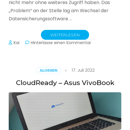
nicht mehr ohne weiteres Zugriff haben. Das
„Problem“ an der Stelle lag am Wechsel der
Datensicherungssoftware …
WEITERLESEN
zu
Kai
Hinterlasse einen Kommentar
Alle
Jahre
wieder
–
17. Juli 2022
ALLGEMEIN
Jahressicherung
CloudReady – Asus VivoBook