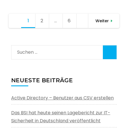
Seitennummerierung
1
Seite
2
Seite
…
6
Seite
Weiter
der
Beiträge
Suchen
nach:
NEUESTE BEITRÄGE
Active Directory – Benutzer aus CSV erstellen
Das BSI hat heute seinen Lagebericht zur IT-
Sicherheit in Deutschland veröffentlicht