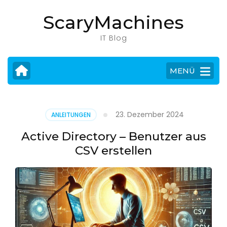
Zum
ScaryMachines
Inhalt
springen
IT Blog
(Eingabetaste
drücken)
MENÜ
23. Dezember 2024
ANLEITUNGEN
Active Directory – Benutzer aus
CSV erstellen