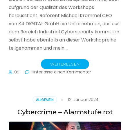
aufgrund der Qualität des Workshops
heraussticht. Referent Michael Krammel CEO
von K4 DIGITAL GmbH ein Unternehmen, das aus
dem Bereich Industrial Cybersecurity kommt.Ich
selbst habe ebenfalls an dieser Workshopreihe
teilgenommen und mein …
WEITERLESEN
zu
Kai
Hinterlasse einen Kommentar
Cyber-
Sicherheit
in
der
12. Januar 2024
ALLGEMEIN
Produktion
Cybercrime – Alarmstufe rot