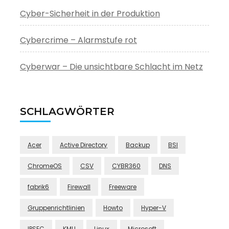
Cyber-Sicherheit in der Produktion
Cybercrime – Alarmstufe rot
Cyberwar – Die unsichtbare Schlacht im Netz
SCHLAGWÖRTER
Acer
Active Directory
Backup
BSI
ChromeOS
CSV
CYBR360
DNS
fabrik6
Firewall
Freeware
Gruppenrichtlinien
Howto
Hyper-V
IPSEC
KMU
Linux
Microsoft