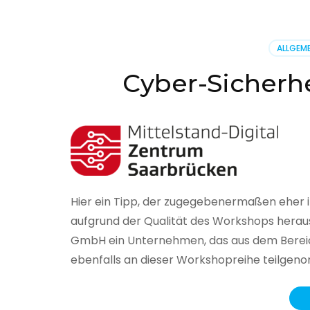
BSI
hat
heute
ALLGEME
seinen
Lageberi
Cyber-Sicherhe
zur
IT-
Sicherhe
in
Deutsch
veröffent
Hier ein Tipp, der zugegebenermaßen eher 
aufgrund der Qualität des Workshops herau
GmbH ein Unternehmen, das aus dem Bereich
ebenfalls an dieser Workshopreihe teilge