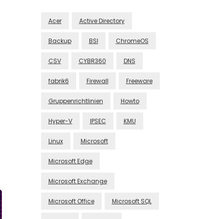
Acer
Active Directory
Backup
BSI
ChromeOS
CSV
CYBR360
DNS
fabrik6
Firewall
Freeware
Gruppenrichtlinien
Howto
Hyper-V
IPSEC
KMU
Linux
Microsoft
Microsoft Edge
Microsoft Exchange
Microsoft Office
Microsoft SQL