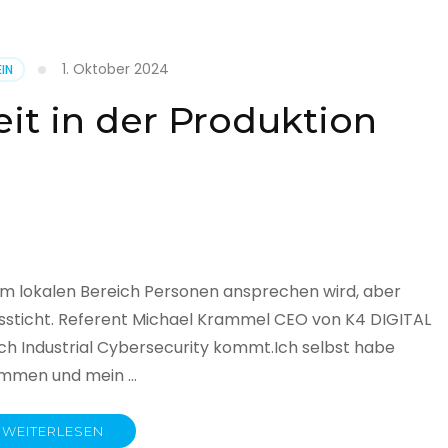
1. Oktober 2024
IN
cht
it in der Produktion
it
land
licht
im lokalen Bereich Personen ansprechen wird, aber
ssticht. Referent Michael Krammel CEO von K4 DIGITAL
 Industrial Cybersecurity kommt.Ich selbst habe
nommen und mein …
WEITERLESEN