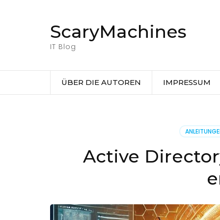
Zum
Inhalt
ScaryMachines
springen
(Eingabetaste
IT Blog
drücken)
ÜBER DIE AUTOREN
IMPRESSUM
ANLEITUNG
Active Directo
e