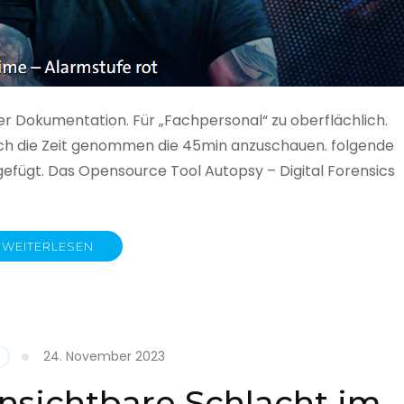
ner Dokumentation. Für „Fachpersonal“ zu oberflächlich.
 auch die Zeit genommen die 45min anzuschauen. folgende
gefügt. Das Opensource Tool Autopsy – Digital Forensics
WEITERLESEN
ime
fe
24. November 2023
nsichtbare Schlacht im