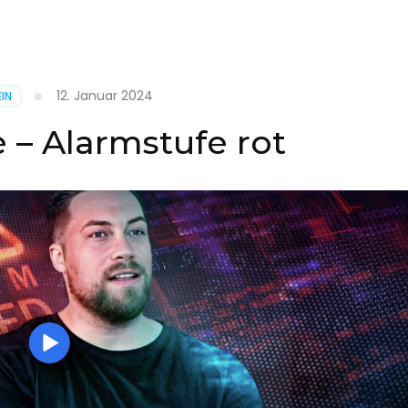
it
12. Januar 2024
IN
on
 – Alarmstufe rot