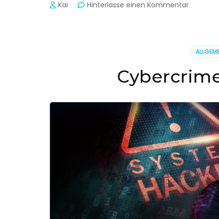
zu
Kai
Hinterlasse einen Kommentar
Cyber-
Sicherhe
in
der
ALLGEME
Produkti
Cybercrime