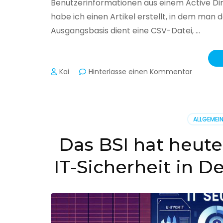
Benutzerinformationen aus einem Active Di
habe ich einen Artikel erstellt, in dem man
Ausgangsbasis dient eine CSV-Datei, …
zu
Kai
Hinterlasse einen Kommentar
Active
Director
–
Benutzer
ALLGEMEI
aus
CSV
Das BSI hat heute
erstellen
IT-Sicherheit in D