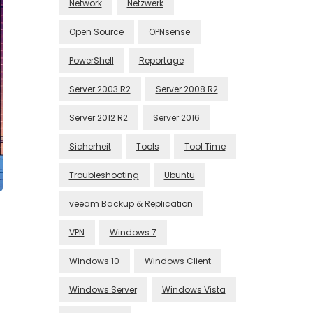
Network
Netzwerk
Open Source
OPNsense
PowerShell
Reportage
Server 2003 R2
Server 2008 R2
Server 2012 R2
Server 2016
Sicherheit
Tools
Tool Time
Troubleshooting
Ubuntu
veeam Backup & Replication
VPN
Windows 7
Windows 10
Windows Client
Windows Server
Windows Vista