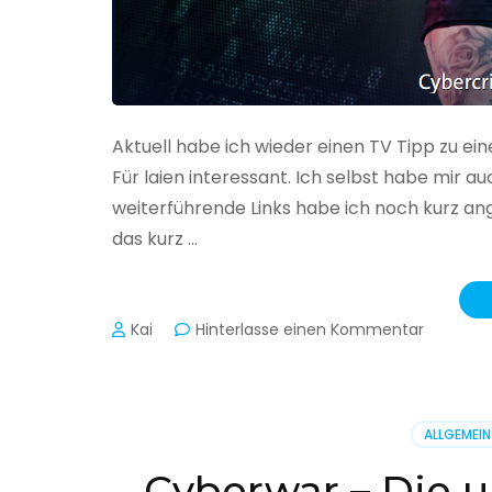
Aktuell habe ich wieder einen TV Tipp zu ei
Für laien interessant. Ich selbst habe mir
weiterführende Links habe ich noch kurz an
das kurz …
zu
Kai
Hinterlasse einen Kommentar
Cybercr
–
Alarmstu
rot
ALLGEMEIN
Cyberwar – Die u