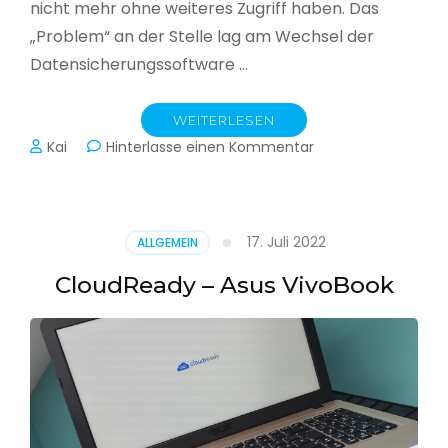
nicht mehr ohne weiteres Zugriff haben. Das
„Problem“ an der Stelle lag am Wechsel der
Datensicherungssoftware …
WEITERLESEN
zu
Kai
Hinterlasse einen Kommentar
Alle
Jahre
wieder
–
17. Juli 2022
ALLGEMEIN
Jahressicherung
CloudReady – Asus VivoBook