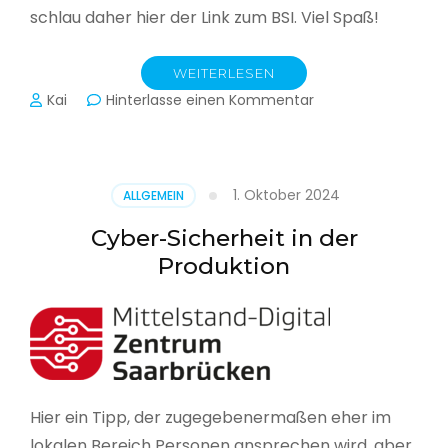
schlau daher hier der Link zum BSI. Viel Spaß!
WEITERLESEN
zu
Kai
Hinterlasse einen Kommentar
Das
BSI
hat
heute
1. Oktober 2024
ALLGEMEIN
seinen
Lagebericht
Cyber-Sicherheit in der
zur
Produktion
IT-
Sicherheit
in
Deutschland
veröffentlicht
Hier ein Tipp, der zugegebenermaßen eher im
lokalen Bereich Personen ansprechen wird, aber