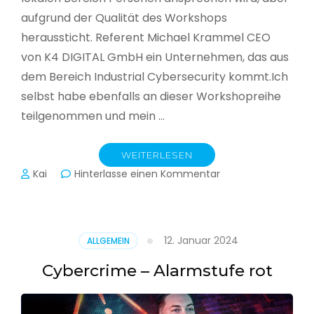
aufgrund der Qualität des Workshops
heraussticht. Referent Michael Krammel CEO
von K4 DIGITAL GmbH ein Unternehmen, das aus
dem Bereich Industrial Cybersecurity kommt.Ich
selbst habe ebenfalls an dieser Workshopreihe
teilgenommen und mein …
WEITERLESEN
zu
Kai
Hinterlasse einen Kommentar
Cyber-
Sicherheit
in
der
12. Januar 2024
ALLGEMEIN
Produktion
Cybercrime – Alarmstufe rot