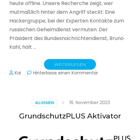
heute offline. Unsere Recherche zeigt, wer
mutmaßlich hinter dem Angriff steckt: Eine
Hackergruppe, bei der Experten Kontakte zum
russischen Geheimdienst vermuten. Der
Präsident des Bundesnachrichtendienst, Bruno
Kahl, hält …
WEITERLESEN
zu
Kai
Hinterlasse einen Kommentar
Cyberwar
–
Die
unsichtbare
16. November 2023
ALLGEMEIN
Schlacht
im
GrundschutzPLUS Aktivator
Netz