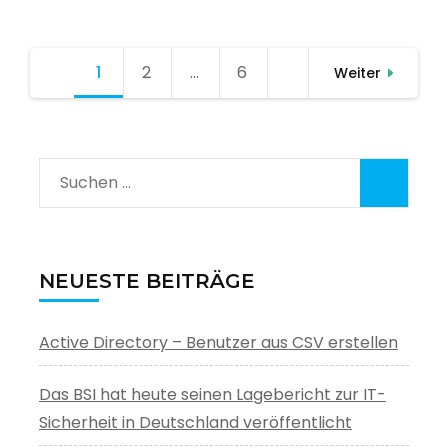
Seitennummerierung
1
Seite
2
Seite
…
6
Seite
Weiter
der
Beiträge
Suchen
nach:
NEUESTE BEITRÄGE
Active Directory – Benutzer aus CSV erstellen
Das BSI hat heute seinen Lagebericht zur IT-
Sicherheit in Deutschland veröffentlicht