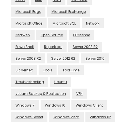
Microsoft Edge
Microsoft Exchange
Microsoft Office
Microsoft SQL
Network
Netzwerk
Open Source
OPNsense
PowerShell
Reportage
Server 2003 R2
Server 2008 R2
Server 2012 R2
Server 2016
Sicherheit
Tools
Tool Time
Troubleshooting
Ubuntu
veeam Backup & Replication
VPN
Windows 7
Windows 10
Windows Client
Windows Server
Windows Vista
Windows XP