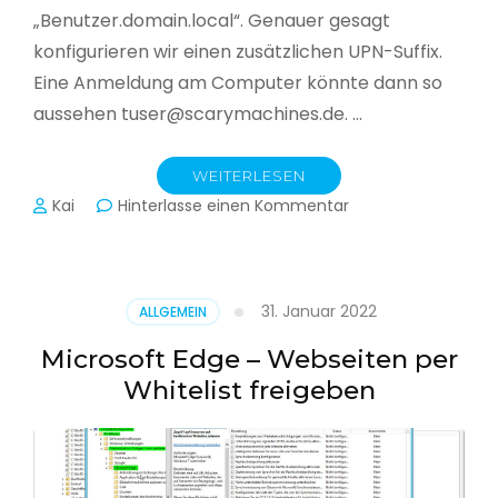
„Benutzer.domain.local“. Genauer gesagt
konfigurieren wir einen zusätzlichen UPN-Suffix.
Eine Anmeldung am Computer könnte dann so
aussehen tuser@scarymachines.de. …
WEITERLESEN
zu
Kai
Hinterlasse einen Kommentar
Zusätzlichen
User
Principal
Name
31. Januar 2022
ALLGEMEIN
(UPN)
im
Microsoft Edge – Webseiten per
Active
Whitelist freigeben
Directory
hinzufügen