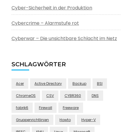
Cyber-Sicherheit in der Produktion
Cybercrime – Alarmstufe rot
Cyberwar – Die unsichtbare Schlacht im Netz
SCHLAGWÖRTER
Acer
Active Directory
Backup
BSI
ChromeOS
CSV
CYBR360
DNS
fabrik6
Firewall
Freeware
Gruppenrichtlinien
Howto
Hyper-V
IPSEC
KMU
Linux
Microsoft