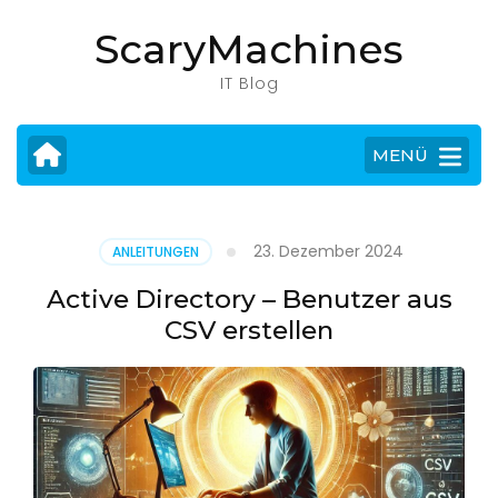
Zum
ScaryMachines
Inhalt
springen
IT Blog
(Eingabetaste
drücken)
MENÜ
23. Dezember 2024
ANLEITUNGEN
Active Directory – Benutzer aus
CSV erstellen