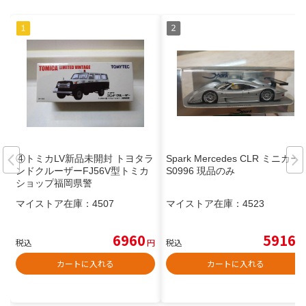
④トミカLV新品未開封 トヨタラ
Spark Mercedes CLR ミニカー
ンドクルーザーFJ56V型トミカ
S0996 現品のみ
ショップ福岡県警
マイストア在庫：
4507
マイストア在庫：
4523
6960
5916
税込
円
税込
円
カートに入れる
カートに入れる