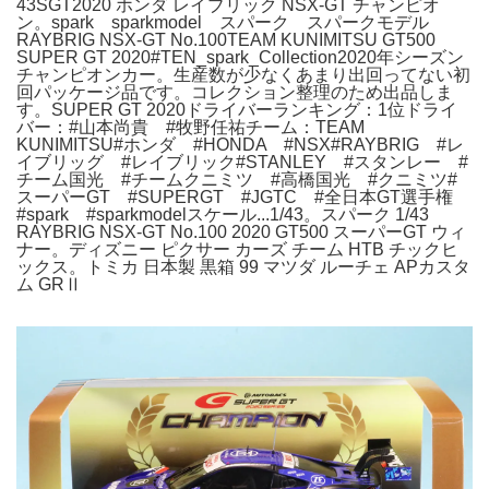
43SGT2020 ホンダ レイブリック NSX-GT チャンピオ
ン。spark sparkmodel スパーク スパークモデル
RAYBRIG NSX-GT No.100TEAM KUNIMITSU GT500
SUPER GT 2020#TEN_spark_Collection2020年シーズン
チャンピオンカー。生産数が少なくあまり出回ってない初
回パッケージ品です。コレクション整理のため出品しま
す。SUPER GT 2020ドライバーランキング：1位ドライ
バー：#山本尚貴 #牧野任祐チーム：TEAM
KUNIMITSU#ホンダ #HONDA #NSX#RAYBRIG #レ
イブリッグ #レイブリック#STANLEY #スタンレー #
チーム国光 #チームクニミツ #高橋国光 #クニミツ#
スーパーGT #SUPERGT #JGTC #全日本GT選手権
#spark #sparkmodelスケール...1/43。スパーク 1/43
RAYBRIG NSX-GT No.100 2020 GT500 スーパーGT ウィ
ナー。ディズニー ピクサー カーズ チーム HTB チックヒ
ックス。トミカ 日本製 黒箱 99 マツダ ルーチェ APカスタ
ム GRⅡ