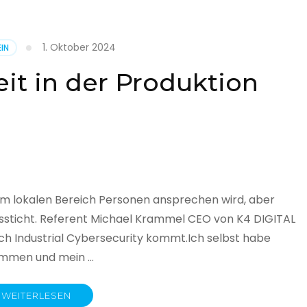
1. Oktober 2024
IN
cht
it in der Produktion
it
land
licht
im lokalen Bereich Personen ansprechen wird, aber
ssticht. Referent Michael Krammel CEO von K4 DIGITAL
 Industrial Cybersecurity kommt.Ich selbst habe
nommen und mein …
WEITERLESEN