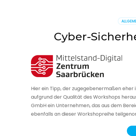
BSI
hat
heute
ALLGEME
seinen
Lageberi
Cyber-Sicherhe
zur
IT-
Sicherhe
in
Deutsch
veröffent
Hier ein Tipp, der zugegebenermaßen eher 
aufgrund der Qualität des Workshops herau
GmbH ein Unternehmen, das aus dem Bereich
ebenfalls an dieser Workshopreihe teilge