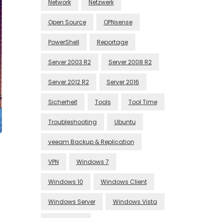
Network
Netzwerk
Open Source
OPNsense
PowerShell
Reportage
Server 2003 R2
Server 2008 R2
Server 2012 R2
Server 2016
Sicherheit
Tools
Tool Time
Troubleshooting
Ubuntu
veeam Backup & Replication
VPN
Windows 7
Windows 10
Windows Client
Windows Server
Windows Vista