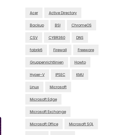
Acer
Active Directory
Backup
BSI
ChromeOS
CSV
CYBR360
DNS
fabrik6
Firewall
Freeware
Gruppenrichtlinien
Howto
Hyper-V
IPSEC
KMU
Linux
Microsoft
Microsoft Edge
Microsoft Exchange
Microsoft Office
Microsoft SQL