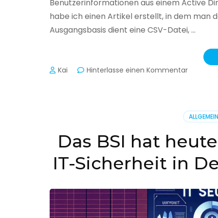
Benutzerinformationen aus einem Active Di
habe ich einen Artikel erstellt, in dem man
Ausgangsbasis dient eine CSV-Datei, …
zu
Kai
Hinterlasse einen Kommentar
Active
Director
–
Benutzer
ALLGEMEI
aus
CSV
Das BSI hat heute
erstellen
IT-Sicherheit in D