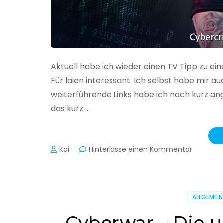
Aktuell habe ich wieder einen TV Tipp zu ei
Für laien interessant. Ich selbst habe mir
weiterführende Links habe ich noch kurz an
das kurz …
zu
Kai
Hinterlasse einen Kommentar
Cybercr
–
Alarmstu
rot
ALLGEMEIN
Cyberwar – Die u