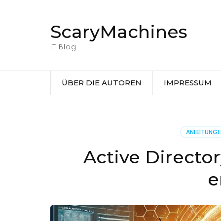
Zum
Inhalt
ScaryMachines
springen
(Eingabetaste
IT Blog
drücken)
ÜBER DIE AUTOREN
IMPRESSUM
ANLEITUNG
Active Directo
e