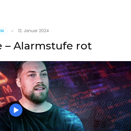
it
12. Januar 2024
IN
on
 – Alarmstufe rot