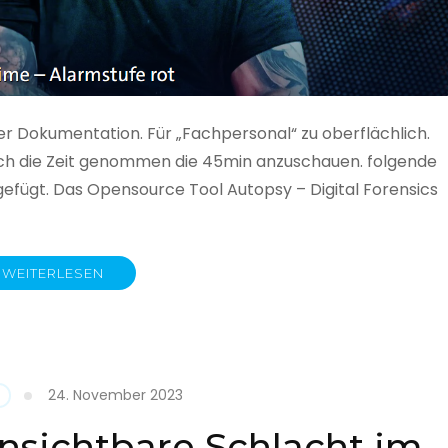
ner Dokumentation. Für „Fachpersonal“ zu oberflächlich.
 auch die Zeit genommen die 45min anzuschauen. folgende
gefügt. Das Opensource Tool Autopsy – Digital Forensics
WEITERLESEN
ime
fe
24. November 2023
nsichtbare Schlacht im