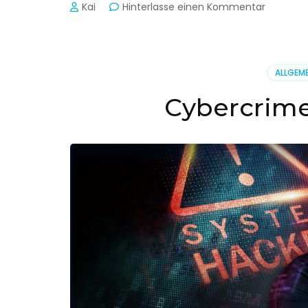
zu
Kai
Hinterlasse einen Kommentar
Cyber-
Sicherhe
in
der
ALLGEME
Produkti
Cybercrime