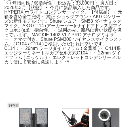
ド / 無指向性 / 双指向性・ 税込み：33,000円・ 購入日：
2026年3月【状態】・ 今月に新品購入した商品です。
HYPERX ホワイト コンデンサーマイク。【付属品】・ 元
箱を含め全て完備・ 純正 ショックマウントAKG Cシリー
ズの新作モデルです。Shure シュアーSM58 ダイナミック
マイク。AKG C114 (アーカーゲー)(サイドアドレス型マイ
クロホン)(単一指向性。・ 試用のみ。新品に近い状態を保
っています。MACKIE 1402-VLZ PRO アナログミキサ
ー オマケ付き。Shure PSM300 ワイヤレスマイクシステ
ム。( C104 / C114 )ご検討いただければ幸いです。
C114：・ 26mm ラージダイアフラム ( 金蒸着 )・ C414系
エッジターミネート型カプセル方式C104：・ 22mm ダイ
アフラム ( ニッケル )・ エレクトレットコンデンサーメル
カリ便にて安全に発送します ⛅