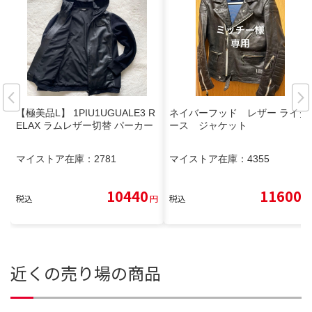
【極美品L】 1PIU1UGUALE3 R
ネイバーフッド レザー ライダ
ELAX ラムレザー切替 パーカー
ース ジャケット
マイストア在庫：
2781
マイストア在庫：
4355
10440
11600
税込
円
税込
円
近くの売り場の商品