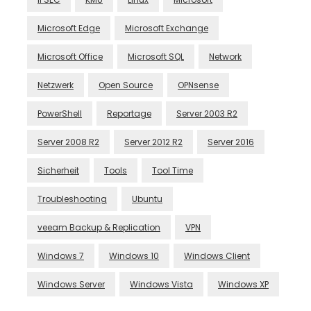
Microsoft Edge
Microsoft Exchange
Microsoft Office
Microsoft SQL
Network
Netzwerk
Open Source
OPNsense
PowerShell
Reportage
Server 2003 R2
Server 2008 R2
Server 2012 R2
Server 2016
Sicherheit
Tools
Tool Time
Troubleshooting
Ubuntu
veeam Backup & Replication
VPN
Windows 7
Windows 10
Windows Client
Windows Server
Windows Vista
Windows XP