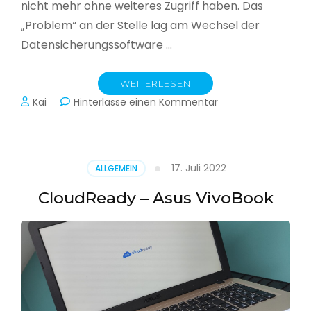
nicht mehr ohne weiteres Zugriff haben. Das
„Problem“ an der Stelle lag am Wechsel der
Datensicherungssoftware …
WEITERLESEN
zu
Kai
Hinterlasse einen Kommentar
Alle
Jahre
wieder
–
17. Juli 2022
ALLGEMEIN
Jahressicherung
CloudReady – Asus VivoBook