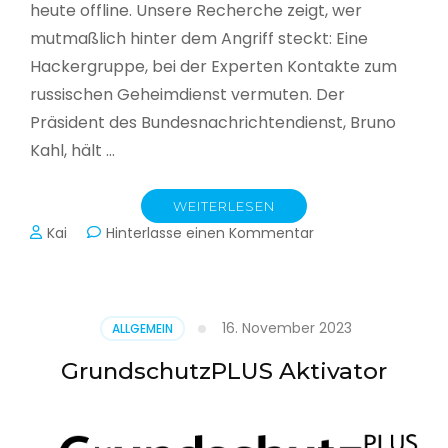
heute offline. Unsere Recherche zeigt, wer
mutmaßlich hinter dem Angriff steckt: Eine
Hackergruppe, bei der Experten Kontakte zum
russischen Geheimdienst vermuten. Der
Präsident des Bundesnachrichtendienst, Bruno
Kahl, hält …
WEITERLESEN
zu
Kai
Hinterlasse einen Kommentar
Cyberwar
–
Die
unsichtbare
16. November 2023
ALLGEMEIN
Schlacht
im
GrundschutzPLUS Aktivator
Netz