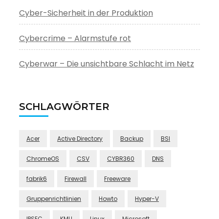
Cyber-Sicherheit in der Produktion
Cybercrime – Alarmstufe rot
Cyberwar – Die unsichtbare Schlacht im Netz
SCHLAGWÖRTER
Acer
Active Directory
Backup
BSI
ChromeOS
CSV
CYBR360
DNS
fabrik6
Firewall
Freeware
Gruppenrichtlinien
Howto
Hyper-V
IPSEC
KMU
Linux
Microsoft