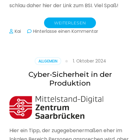
schlau daher hier der Link zum BSI. Viel Spaß!
WEITERLESEN
zu
Kai
Hinterlasse einen Kommentar
Das
BSI
hat
heute
1. Oktober 2024
ALLGEMEIN
seinen
Lagebericht
Cyber-Sicherheit in der
zur
Produktion
IT-
Sicherheit
in
Deutschland
veröffentlicht
Hier ein Tipp, der zugegebenermaßen eher im
lokalen Bereich Personen ansprechen wird, aber