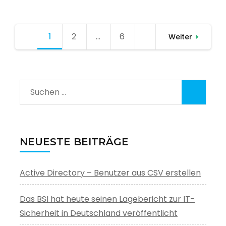
Seitennummerierung
1
Seite
2
Seite
…
6
Seite
Weiter
der
Beiträge
Suchen
nach:
NEUESTE BEITRÄGE
Active Directory – Benutzer aus CSV erstellen
Das BSI hat heute seinen Lagebericht zur IT-
Sicherheit in Deutschland veröffentlicht