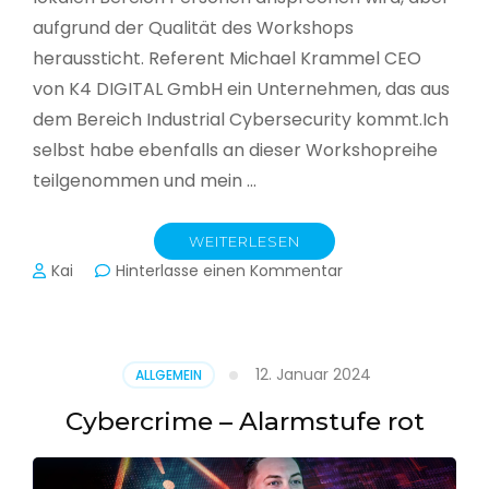
aufgrund der Qualität des Workshops
heraussticht. Referent Michael Krammel CEO
von K4 DIGITAL GmbH ein Unternehmen, das aus
dem Bereich Industrial Cybersecurity kommt.Ich
selbst habe ebenfalls an dieser Workshopreihe
teilgenommen und mein …
WEITERLESEN
zu
Kai
Hinterlasse einen Kommentar
Cyber-
Sicherheit
in
der
12. Januar 2024
ALLGEMEIN
Produktion
Cybercrime – Alarmstufe rot