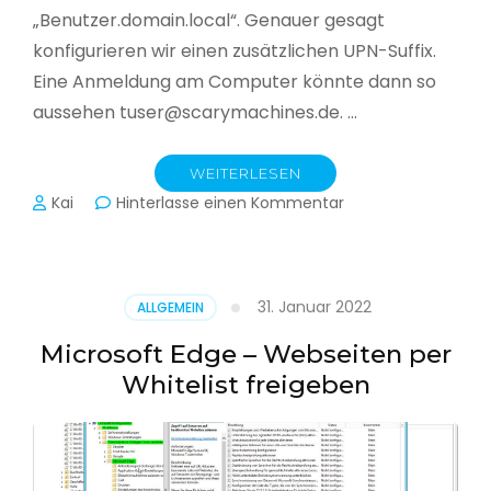
„Benutzer.domain.local“. Genauer gesagt
konfigurieren wir einen zusätzlichen UPN-Suffix.
Eine Anmeldung am Computer könnte dann so
aussehen tuser@scarymachines.de. …
WEITERLESEN
zu
Kai
Hinterlasse einen Kommentar
Zusätzlichen
User
Principal
Name
31. Januar 2022
ALLGEMEIN
(UPN)
im
Microsoft Edge – Webseiten per
Active
Whitelist freigeben
Directory
hinzufügen