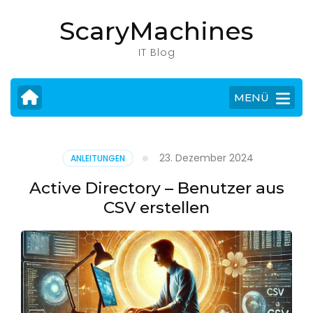
Zum
ScaryMachines
Inhalt
springen
IT Blog
(Eingabetaste
drücken)
MENÜ
23. Dezember 2024
ANLEITUNGEN
Active Directory – Benutzer aus
CSV erstellen