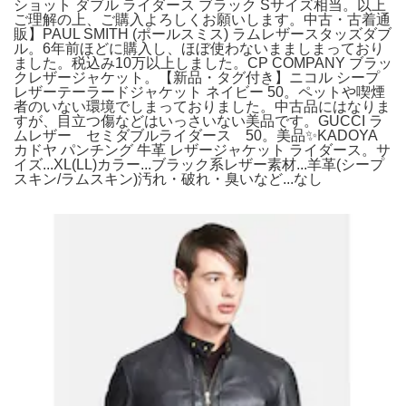
ショット ダブル ライダース ブラック Sサイズ相当。以上
ご理解の上、ご購入よろしくお願いします。中古・古着通
販】PAUL SMITH (ポールスミス) ラムレザースタッズダブ
ル。6年前ほどに購入し、ほぼ使わないまましまっており
ました。税込み10万以上しました。CP COMPANY ブラッ
クレザージャケット。【新品・タグ付き】ニコル シープ
レザーテーラードジャケット ネイビー 50。ペットや喫煙
者のいない環境でしまっておりました。中古品にはなりま
すが、目立つ傷などはいっさいない美品です。GUCCI ラ
ムレザー セミダブルライダース 50。美品✨KADOYA
カドヤ パンチング 牛革 レザージャケット ライダース。サ
イズ...XL(LL)カラー...ブラック系レザー素材...羊革(シープ
スキン/ラムスキン)汚れ・破れ・臭いなど...なし