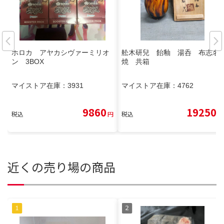
ホロカ アヤカシヴァーミリオ
舩木研兒 飴釉 湯呑 布志名
ン 3BOX
焼 共箱
マイストア在庫：
3931
マイストア在庫：
4762
9860
19250
税込
円
税込
円
近くの売り場の商品