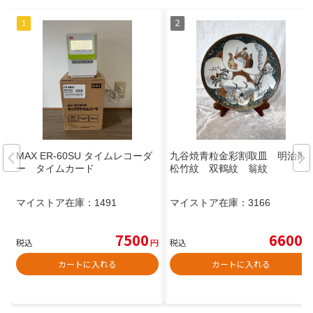
MAX ER-60SU タイムレコーダ
九谷焼青粒金彩割取皿 明治期
ー タイムカード
松竹紋 双鶴紋 翁紋
マイストア在庫：
1491
マイストア在庫：
3166
7500
6600
税込
円
税込
円
カートに入れる
カートに入れる