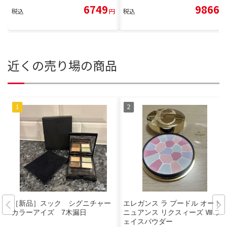
6749
9866
税込
円
税込
円
近くの売り場の商品
［新品］スック シグニチャー
エレガンス ラ プードル オート
カラーアイズ 7木漏日
ニュアンス リクスィーズ Ⅷ フ
ェイスパウダー