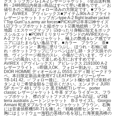
クス トップガン G-1 A-2 レザージャケット。○全品送料無
料・24時間以内発送○商品はすべて早い者勝ちです。✅ お
値引きのご相談はフォロー済みの方限定です。■ブラン
ド AVIREX アヴィレックス■アイテム90s A-2 フライト
レザージャケット トップガンtype A-2 flight leather jacket
\"Top Gun\"u.s.army air forces■PICKUP☑︎羊革☑︎神サイズ
L☑︎フラップポケットと縦ポケット☑︎裏地総柄：フランス
地図（エスケープマップ）☑︎ゆったり身幅☑︎短丈＆ボック
スシルエット■POINTミリタリーブランドのAVIREXから
A-2 フライトレザージャケット。極上の艶感＆レア感でマ
ニアにはたまらない逸品です。■カラー ブラウン 茶■
コンディション・裏地に塗りつぶし、ほつれ・右袖に破
れ・ポケットフラップにワッペンはがし跡・タグ欠損その
他、ヴィンテージ相当のスレ、小傷がございます。ヴィン
テージの風合いとして楽しめる方におすすめです。
AVIREX（アヴィレックス） アビレックス 2191000 A-2
レザーフライト。○即購入OK、フォロー割あり。エ*7様
DIOR HOMME ディオールオム 05SS エディ期 ピークドラ
ペ。本日限定新品未使用Y'2 LEATHERワイツーレザー
TB-141 42。✅ フォロー後に、コメント欄か値下げ依頼ボ
タンよりご希望金額をご提示ください。エンメティ JURI
SP カーフ 48 L ブラック 黒 EMMETI レザー。porter
classic レザージャケット L 牛革 ダブル ライダース。フラ
ップポケット、襟のダットファスナ―はA-2の証。u*2様
terra australis ムートンジャケット B-3 サイズL。Giorgio
Armani 蛇皮ダブルライダースジャケット ブラウン。右胸
には音速偵察機SR-71を擁した「戦略偵察センター」、左
胸にはミッドウェー海戦の英雄の名を冠した海軍最高峰の