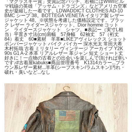
「マクラスキー賞」受賞記念パッチ、右袖にはWWIIビル
マ戦線の英雄「アッサム・ドラゴンズ」などアメリカ空軍
史が凝縮した一着です。LDWADDICT CLOTHES AD-10
BMC シープ 38。BOTTEGA VENETA イタリア製 レザー
ジャケット 48。※状態を考慮した価格設定です。ブラッ
ク レザー ライダースジャケット。Dior homme コット
ン ライダースジャケット シャツ。■表記ー（実寸L相
当）平置き寸法(cm)肩幅 57身幅 62袖丈 57（裄丈
84）着丈 60■素材 羊革■LIKEアヴィレックス ショット
ボンバージャケット バイク バイカー 深水光太 常田大希
木村拓哉 古着 ミリタリー ヴィンテージ アーカイブ Y2K
90s G1 A-2 本革 リアルレザー 革ジャン 短丈 ショート丈
好きに！一点物の古着との出会いを楽しんで頂ければ幸い
です♪#古着屋kabuks■商品管理番号 K1314カラー...ブラ
ウン系レザー素材...羊革(シープスキン/ラムスキン)汚れ・
破れ・臭いなど...なし