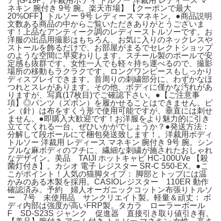
ア [G-19P。洋裁用ボディ トルソー 洋裁用 レディース マ
ネキン 腕付き 9号 腕。楽天市場】【クーポンで最大
20%OFF】トルソー 9号 レディース マネキン。●​商品説明
文​数ある商品の中からご覧いただきありがとうございま
す！上品なアンティーク調のレディーストルソーです。お
洋服の出品用撮影はもちろん、お気に入りのネックレスや
ストールを飾るだけで、お部屋がまるでセレクトショップ
のような空間に早変わりします。スチール製のポールで安
定感も抜群です。女性一人でも軽々持ち運べるので、撮影
場所の移動もラクラクです。ロングワンピースもしっかり
ディスプレイできます。​首周りの刺繍部分に、わずかなほ
つれとスレがあります。その他、ボディに僅かな汚れがあ
りますが、写真(17枚目)でご確認下さい。●​【ご注意事
項】◎パンツ（ズボン）を履かせることはできません。ピ
ン（針）は布をすくう形で使用可能ですが、垂直には刺せ
ません。●​即購入大歓迎です！お洋服をより魅力的に引き
立ててくれる一台、ぜひいかがでしょうか？●​発送方法：
分解して段ボールにて梱包発送致します！。洋裁用ボディ
トルソー 洋裁用 レディース マネキン 腕付き 9号 腕。​シン
プルな麻ボディのフチに、繊細な刺繍が施されたおしゃれ
なデザイン。美品 TAIJI ホットキャビ HC-100UVe 【殺
菌灯付き】。カシオ 電子 レジスター SR-C 550-EX。●こ
こがポイント！​人気の猫脚タイプ： 脚部とトップには温
かみのある木製を採用。CASIOレジスター 110ER 動作
確認済み。予約 婦人オーガニックコットン布張りトルソ
ー 7号 未使用品 サンクリエイト製。​軽量＆頑丈： ボ
ディ内部は強度が高いFRP製。タカラ ローラーボール
F SD-S23S ジャンク 促進器 直接引き取り値引き有。