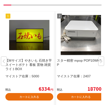
【Mサイズ】やきいも 石焼き芋
スター精密 mpop POP10WHTJ
スイートポテト 看板 置物 雑貨
P
ライトBOX
マイストア在庫：
5000
マイストア在庫：
2407
6334
18700
税込
円
税込
円
カートに入れる
カートに入れる