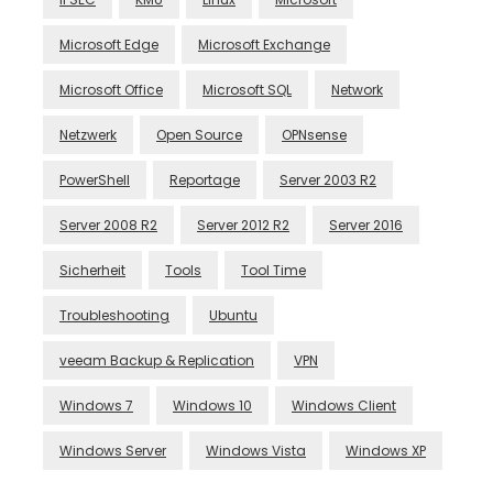
Microsoft Edge
Microsoft Exchange
Microsoft Office
Microsoft SQL
Network
Netzwerk
Open Source
OPNsense
PowerShell
Reportage
Server 2003 R2
Server 2008 R2
Server 2012 R2
Server 2016
Sicherheit
Tools
Tool Time
Troubleshooting
Ubuntu
veeam Backup & Replication
VPN
Windows 7
Windows 10
Windows Client
Windows Server
Windows Vista
Windows XP