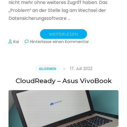
nicht mehr ohne weiteres Zugriff haben. Das
„Problem“ an der Stelle lag am Wechsel der
Datensicherungssoftware …
WEITERLESEN
zu
Kai
Hinterlasse einen Kommentar
Alle
Jahre
wieder
–
17. Juli 2022
ALLGEMEIN
Jahressicherung
CloudReady – Asus VivoBook