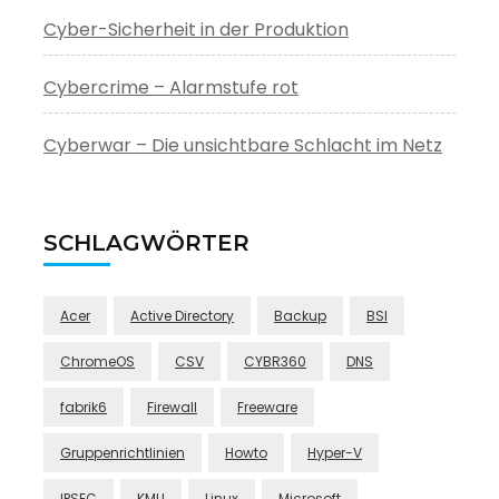
Cyber-Sicherheit in der Produktion
Cybercrime – Alarmstufe rot
Cyberwar – Die unsichtbare Schlacht im Netz
SCHLAGWÖRTER
Acer
Active Directory
Backup
BSI
ChromeOS
CSV
CYBR360
DNS
fabrik6
Firewall
Freeware
Gruppenrichtlinien
Howto
Hyper-V
IPSEC
KMU
Linux
Microsoft