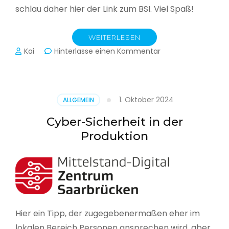
schlau daher hier der Link zum BSI. Viel Spaß!
WEITERLESEN
zu
Kai
Hinterlasse einen Kommentar
Das
BSI
hat
heute
1. Oktober 2024
ALLGEMEIN
seinen
Lagebericht
Cyber-Sicherheit in der
zur
Produktion
IT-
Sicherheit
in
Deutschland
veröffentlicht
Hier ein Tipp, der zugegebenermaßen eher im
lokalen Bereich Personen ansprechen wird, aber