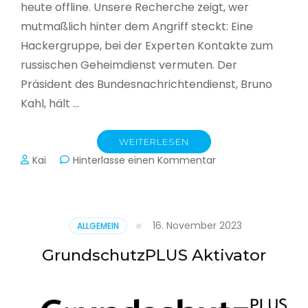
heute offline. Unsere Recherche zeigt, wer
mutmaßlich hinter dem Angriff steckt: Eine
Hackergruppe, bei der Experten Kontakte zum
russischen Geheimdienst vermuten. Der
Präsident des Bundesnachrichtendienst, Bruno
Kahl, hält …
WEITERLESEN
zu
Kai
Hinterlasse einen Kommentar
Cyberwar
–
Die
unsichtbare
16. November 2023
ALLGEMEIN
Schlacht
im
GrundschutzPLUS Aktivator
Netz