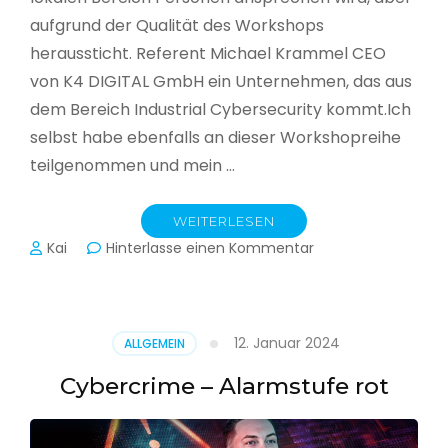
aufgrund der Qualität des Workshops
heraussticht. Referent Michael Krammel CEO
von K4 DIGITAL GmbH ein Unternehmen, das aus
dem Bereich Industrial Cybersecurity kommt.Ich
selbst habe ebenfalls an dieser Workshopreihe
teilgenommen und mein …
WEITERLESEN
zu
Kai
Hinterlasse einen Kommentar
Cyber-
Sicherheit
in
der
12. Januar 2024
ALLGEMEIN
Produktion
Cybercrime – Alarmstufe rot