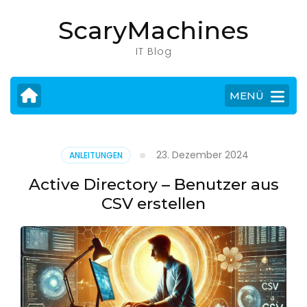
Zum
ScaryMachines
Inhalt
springen
IT Blog
(Eingabetaste
drücken)
MENÜ
23. Dezember 2024
ANLEITUNGEN
Active Directory – Benutzer aus
CSV erstellen