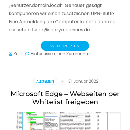
„Benutzer.domain.local“. Genauer gesagt
konfigurieren wir einen zusätzlichen UPN-Suffix.
Eine Anmeldung am Computer könnte dann so
aussehen tuser@scarymachines.de. …
WEITERLESEN
zu
Kai
Hinterlasse einen Kommentar
Zusätzlichen
User
Principal
Name
31. Januar 2022
ALLGEMEIN
(UPN)
im
Microsoft Edge – Webseiten per
Active
Whitelist freigeben
Directory
hinzufügen