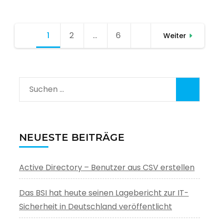
Seitennummerierung
1
Seite
2
Seite
…
6
Seite
Weiter
der
Beiträge
Suchen
nach:
NEUESTE BEITRÄGE
Active Directory – Benutzer aus CSV erstellen
Das BSI hat heute seinen Lagebericht zur IT-
Sicherheit in Deutschland veröffentlicht