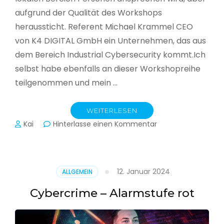
aufgrund der Qualität des Workshops
heraussticht. Referent Michael Krammel CEO
von K4 DIGITAL GmbH ein Unternehmen, das aus
dem Bereich Industrial Cybersecurity kommt.Ich
selbst habe ebenfalls an dieser Workshopreihe
teilgenommen und mein …
WEITERLESEN
zu
Kai
Hinterlasse einen Kommentar
Cyber-
Sicherheit
in
der
12. Januar 2024
ALLGEMEIN
Produktion
Cybercrime – Alarmstufe rot