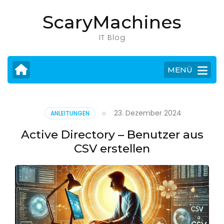
Zum
ScaryMachines
Inhalt
springen
IT Blog
(Eingabetaste
drücken)
MENÜ
23. Dezember 2024
ANLEITUNGEN
Active Directory – Benutzer aus
CSV erstellen