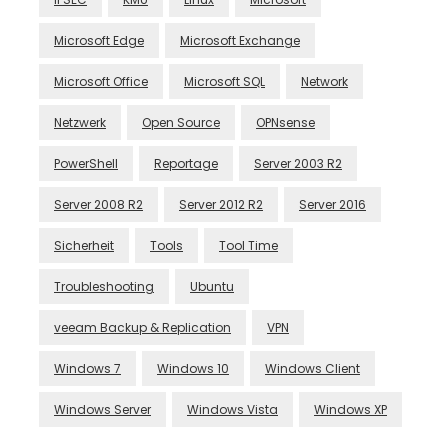
Microsoft Edge
Microsoft Exchange
Microsoft Office
Microsoft SQL
Network
Netzwerk
Open Source
OPNsense
PowerShell
Reportage
Server 2003 R2
Server 2008 R2
Server 2012 R2
Server 2016
Sicherheit
Tools
Tool Time
Troubleshooting
Ubuntu
veeam Backup & Replication
VPN
Windows 7
Windows 10
Windows Client
Windows Server
Windows Vista
Windows XP