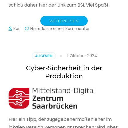
schlau daher hier der Link zum BSI. Viel Spaß!
WEITERLESEN
zu
Kai
Hinterlasse einen Kommentar
Das
BSI
hat
heute
1. Oktober 2024
ALLGEMEIN
seinen
Lagebericht
Cyber-Sicherheit in der
zur
Produktion
IT-
Sicherheit
in
Deutschland
veröffentlicht
Hier ein Tipp, der zugegebenermaßen eher im
lokalen Bereich Personen ansprechen wird, aber