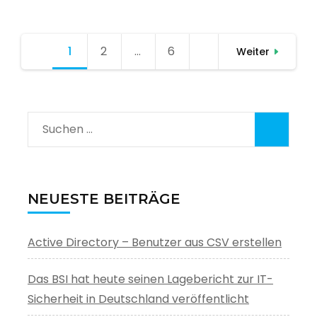
Seitennummerierung
1
Seite
2
Seite
…
6
Seite
Weiter
der
Beiträge
Suchen
nach:
NEUESTE BEITRÄGE
Active Directory – Benutzer aus CSV erstellen
Das BSI hat heute seinen Lagebericht zur IT-
Sicherheit in Deutschland veröffentlicht