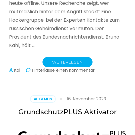
heute offline. Unsere Recherche zeigt, wer
mutmaßlich hinter dem Angriff steckt: Eine
Hackergruppe, bei der Experten Kontakte zum
russischen Geheimdienst vermuten. Der
Präsident des Bundesnachrichtendienst, Bruno
Kahl, hält …
WEITERLESEN
zu
Kai
Hinterlasse einen Kommentar
Cyberwar
–
Die
unsichtbare
16. November 2023
ALLGEMEIN
Schlacht
im
GrundschutzPLUS Aktivator
Netz