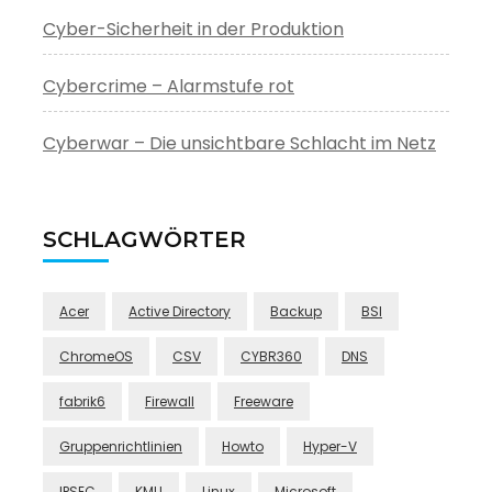
Cyber-Sicherheit in der Produktion
Cybercrime – Alarmstufe rot
Cyberwar – Die unsichtbare Schlacht im Netz
SCHLAGWÖRTER
Acer
Active Directory
Backup
BSI
ChromeOS
CSV
CYBR360
DNS
fabrik6
Firewall
Freeware
Gruppenrichtlinien
Howto
Hyper-V
IPSEC
KMU
Linux
Microsoft