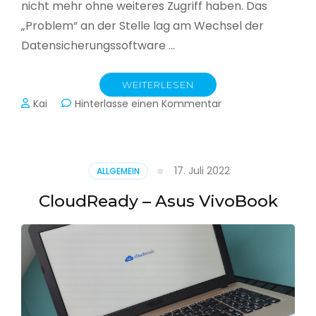
nicht mehr ohne weiteres Zugriff haben. Das
„Problem“ an der Stelle lag am Wechsel der
Datensicherungssoftware …
WEITERLESEN
zu
Kai
Hinterlasse einen Kommentar
Alle
Jahre
wieder
–
17. Juli 2022
ALLGEMEIN
Jahressicherung
CloudReady – Asus VivoBook