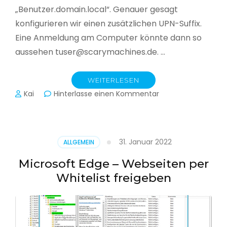
„Benutzer.domain.local“. Genauer gesagt
konfigurieren wir einen zusätzlichen UPN-Suffix.
Eine Anmeldung am Computer könnte dann so
aussehen tuser@scarymachines.de. …
WEITERLESEN
zu
Kai
Hinterlasse einen Kommentar
Zusätzlichen
User
Principal
Name
31. Januar 2022
ALLGEMEIN
(UPN)
im
Microsoft Edge – Webseiten per
Active
Whitelist freigeben
Directory
hinzufügen