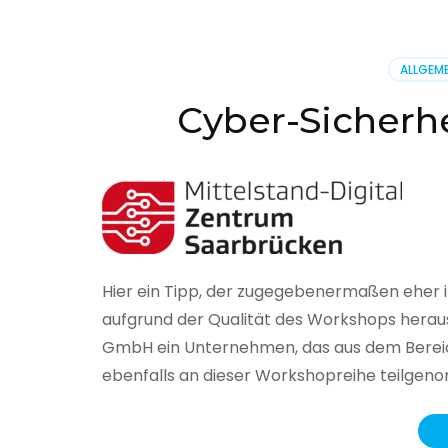
BSI
hat
heute
ALLGEME
seinen
Lageberi
Cyber-Sicherhe
zur
IT-
Sicherhe
in
Deutsch
veröffent
Hier ein Tipp, der zugegebenermaßen eher 
aufgrund der Qualität des Workshops herau
GmbH ein Unternehmen, das aus dem Bereich
ebenfalls an dieser Workshopreihe teilge