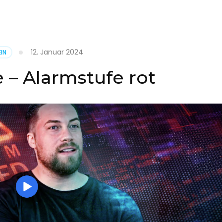
it
12. Januar 2024
IN
on
 – Alarmstufe rot