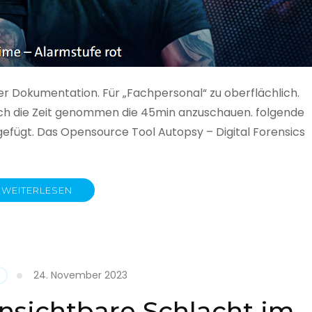
ner Dokumentation. Für „Fachpersonal“ zu oberflächlich.
 auch die Zeit genommen die 45min anzuschauen. folgende
gefügt. Das Opensource Tool Autopsy – Digital Forensics
WEITERLESEN
ime
fe
24. November 2023
nsichtbare Schlacht im