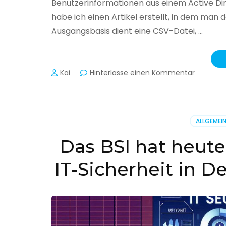
Benutzerinformationen aus einem Active Di
habe ich einen Artikel erstellt, in dem man
Ausgangsbasis dient eine CSV-Datei, …
zu
Kai
Hinterlasse einen Kommentar
Active
Director
–
Benutzer
ALLGEMEI
aus
CSV
Das BSI hat heute
erstellen
IT-Sicherheit in D