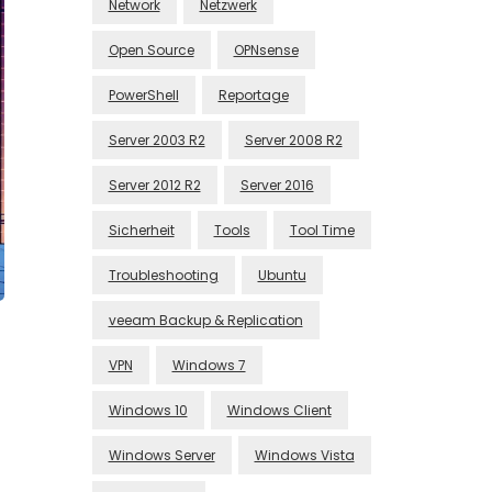
Network
Netzwerk
Open Source
OPNsense
PowerShell
Reportage
Server 2003 R2
Server 2008 R2
Server 2012 R2
Server 2016
Sicherheit
Tools
Tool Time
Troubleshooting
Ubuntu
veeam Backup & Replication
VPN
Windows 7
Windows 10
Windows Client
Windows Server
Windows Vista