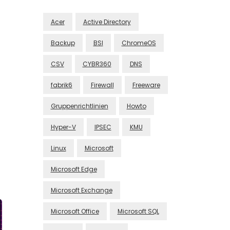
Acer
Active Directory
Backup
BSI
ChromeOS
CSV
CYBR360
DNS
fabrik6
Firewall
Freeware
Gruppenrichtlinien
Howto
Hyper-V
IPSEC
KMU
Linux
Microsoft
Microsoft Edge
Microsoft Exchange
Microsoft Office
Microsoft SQL