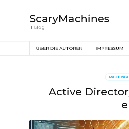
Zum
Inhalt
ScaryMachines
springen
(Eingabetaste
IT Blog
drücken)
ÜBER DIE AUTOREN
IMPRESSUM
ANLEITUNG
Active Directo
e