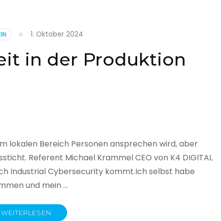
1. Oktober 2024
IN
cht
it in der Produktion
it
land
licht
im lokalen Bereich Personen ansprechen wird, aber
ssticht. Referent Michael Krammel CEO von K4 DIGITAL
 Industrial Cybersecurity kommt.Ich selbst habe
nommen und mein …
WEITERLESEN