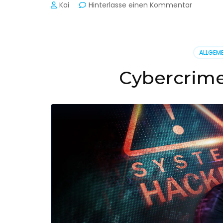
zu
Kai
Hinterlasse einen Kommentar
Cyber-
Sicherhe
in
der
ALLGEME
Produkti
Cybercrime