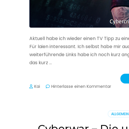
Aktuell habe ich wieder einen TV Tipp zu ei
Für laien interessant. Ich selbst habe mir
weiterführende Links habe ich noch kurz an
das kurz …
zu
Kai
Hinterlasse einen Kommentar
Cybercr
–
Alarmstu
rot
ALLGEMEIN
Cyberwar – Die u