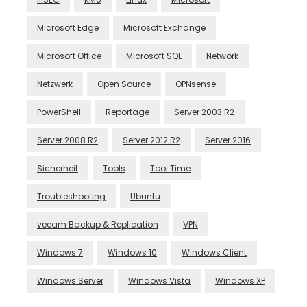
Microsoft Edge
Microsoft Exchange
Microsoft Office
Microsoft SQL
Network
Netzwerk
Open Source
OPNsense
PowerShell
Reportage
Server 2003 R2
Server 2008 R2
Server 2012 R2
Server 2016
Sicherheit
Tools
Tool Time
Troubleshooting
Ubuntu
veeam Backup & Replication
VPN
Windows 7
Windows 10
Windows Client
Windows Server
Windows Vista
Windows XP