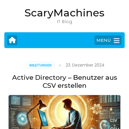
Zum
ScaryMachines
Inhalt
springen
IT Blog
(Eingabetaste
drücken)
MENÜ
23. Dezember 2024
ANLEITUNGEN
Active Directory – Benutzer aus
CSV erstellen