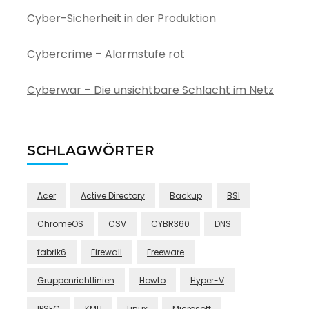
Cyber-Sicherheit in der Produktion
Cybercrime – Alarmstufe rot
Cyberwar – Die unsichtbare Schlacht im Netz
SCHLAGWÖRTER
Acer
Active Directory
Backup
BSI
ChromeOS
CSV
CYBR360
DNS
fabrik6
Firewall
Freeware
Gruppenrichtlinien
Howto
Hyper-V
IPSEC
KMU
Linux
Microsoft