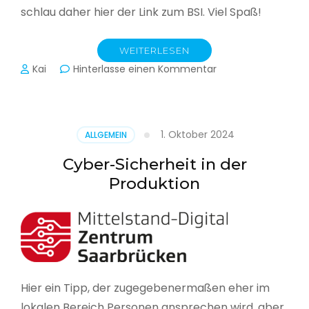
schlau daher hier der Link zum BSI. Viel Spaß!
WEITERLESEN
zu
Kai
Hinterlasse einen Kommentar
Das
BSI
hat
heute
1. Oktober 2024
ALLGEMEIN
seinen
Lagebericht
Cyber-Sicherheit in der
zur
Produktion
IT-
Sicherheit
in
Deutschland
veröffentlicht
Hier ein Tipp, der zugegebenermaßen eher im
lokalen Bereich Personen ansprechen wird, aber