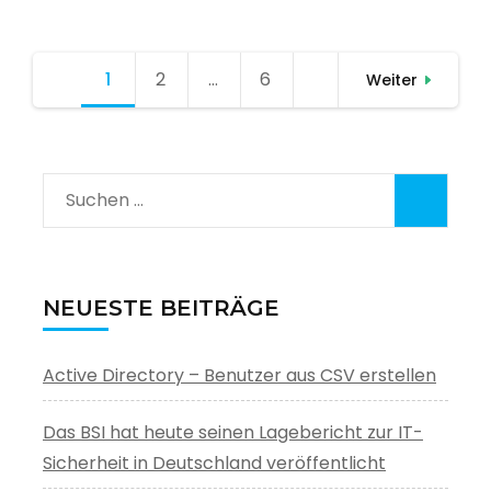
Seitennummerierung
1
Seite
2
Seite
…
6
Seite
Weiter
der
Beiträge
Suchen
nach:
NEUESTE BEITRÄGE
Active Directory – Benutzer aus CSV erstellen
Das BSI hat heute seinen Lagebericht zur IT-
Sicherheit in Deutschland veröffentlicht