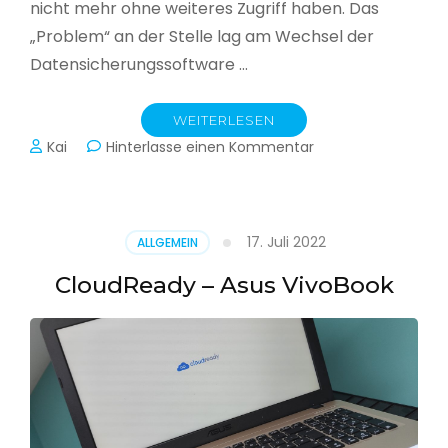
nicht mehr ohne weiteres Zugriff haben. Das
„Problem“ an der Stelle lag am Wechsel der
Datensicherungssoftware …
WEITERLESEN
zu
Kai
Hinterlasse einen Kommentar
Alle
Jahre
wieder
–
17. Juli 2022
ALLGEMEIN
Jahressicherung
CloudReady – Asus VivoBook