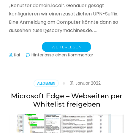
„Benutzer.domain.local“. Genauer gesagt
konfigurieren wir einen zusätzlichen UPN-Suffix.
Eine Anmeldung am Computer könnte dann so
aussehen tuser@scarymachines.de. …
WEITERLESEN
zu
Kai
Hinterlasse einen Kommentar
Zusätzlichen
User
Principal
Name
31. Januar 2022
ALLGEMEIN
(UPN)
im
Microsoft Edge – Webseiten per
Active
Whitelist freigeben
Directory
hinzufügen