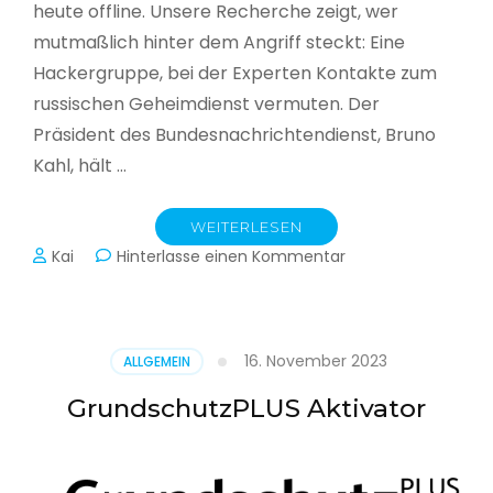
heute offline. Unsere Recherche zeigt, wer
mutmaßlich hinter dem Angriff steckt: Eine
Hackergruppe, bei der Experten Kontakte zum
russischen Geheimdienst vermuten. Der
Präsident des Bundesnachrichtendienst, Bruno
Kahl, hält …
WEITERLESEN
zu
Kai
Hinterlasse einen Kommentar
Cyberwar
–
Die
unsichtbare
16. November 2023
ALLGEMEIN
Schlacht
im
GrundschutzPLUS Aktivator
Netz