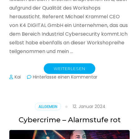
aufgrund der Qualität des Workshops
heraussticht. Referent Michael Krammel CEO
von K4 DIGITAL GmbH ein Unternehmen, das aus
dem Bereich Industrial Cybersecurity kommt.Ich
selbst habe ebenfalls an dieser Workshopreihe
teilgenommen und mein …
WEITERLESEN
zu
Kai
Hinterlasse einen Kommentar
Cyber-
Sicherheit
in
der
12. Januar 2024
ALLGEMEIN
Produktion
Cybercrime – Alarmstufe rot