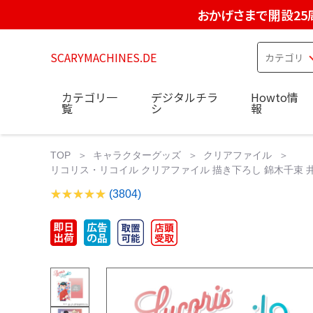
おかげさまで開設25
SCARYMACHINES.DE
カテゴリ一
デジタルチラ
Howto情
覧
シ
報
TOP
キャラクターグッズ
クリアファイル
リコリス・リコイル クリアファイル 描き下ろし 錦木千束 井
(3804)