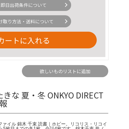
即日出荷条件について
け取り方法・送料について
カートに入れる
欲しいものリストに追加
夏・冬 ONKYO DIRECT
報
アファイル 錦木 千束 読書｜ホビー。リコリス・リコイ
から5枚目までの各1枚、合計4枚です。錦木千束 井ノ