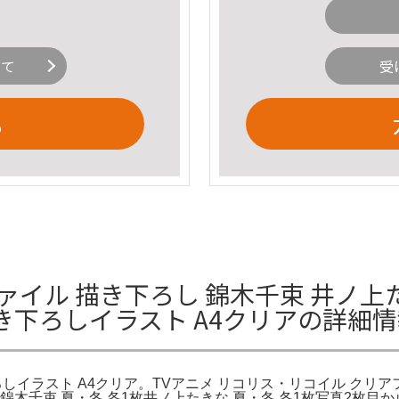
いて
受
る
ル 描き下ろし 錦木千束 井ノ上たきな 
下ろしイラスト A4クリアの詳細情
下ろしイラスト A4クリア。TVアニメ リコリス・リコイル クリ
ラ。錦木千束 夏・冬 各1枚井ノ上たきな 夏・冬 各1枚写真2枚目