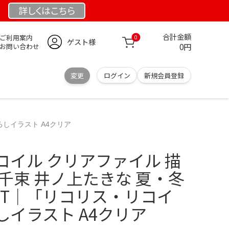
詳しくは
こちら
合計金額
ご利用案内
0
ゲスト様
0円
お問い合わせ
変更
ログイン
新規会員登録
ろしイラスト A4クリア
コイル クリアファイル 描
千束 井ノ上たきな 夏・冬
RECT｜「リコリス・リコイ
イラスト A4クリア