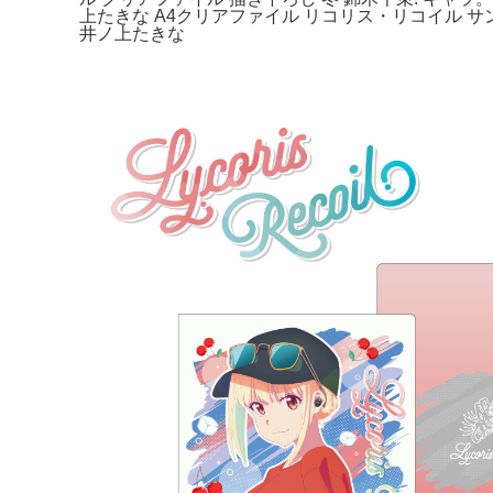
上たきな A4クリアファイル リコリス・リコイル サン
井ノ上たきな