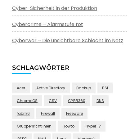
Cyber-Sicherheit in der Produktion
Cybercrime – Alarmstufe rot
Cyberwar – Die unsichtbare Schlacht im Netz
SCHLAGWÖRTER
Acer
Active Directory
Backup
BSI
ChromeOS
CSV
CYBR360
DNS
fabrik6
Firewall
Freeware
Gruppenrichtlinien
Howto
Hyper-V
IPSEC
KMU
Linux
Microsoft