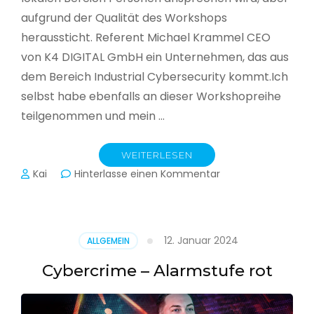
aufgrund der Qualität des Workshops
heraussticht. Referent Michael Krammel CEO
von K4 DIGITAL GmbH ein Unternehmen, das aus
dem Bereich Industrial Cybersecurity kommt.Ich
selbst habe ebenfalls an dieser Workshopreihe
teilgenommen und mein …
WEITERLESEN
zu
Kai
Hinterlasse einen Kommentar
Cyber-
Sicherheit
in
der
12. Januar 2024
ALLGEMEIN
Produktion
Cybercrime – Alarmstufe rot