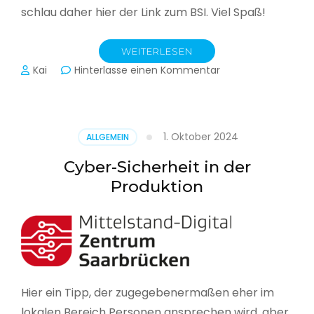
schlau daher hier der Link zum BSI. Viel Spaß!
WEITERLESEN
zu
Kai
Hinterlasse einen Kommentar
Das
BSI
hat
heute
1. Oktober 2024
ALLGEMEIN
seinen
Lagebericht
Cyber-Sicherheit in der
zur
Produktion
IT-
Sicherheit
in
Deutschland
veröffentlicht
Hier ein Tipp, der zugegebenermaßen eher im
lokalen Bereich Personen ansprechen wird, aber