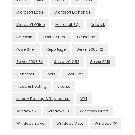
Microsoft Edge
Microsoft Exchange
Microsoft Office
Microsoft SQL
Network
Netzwerk
Open Source
OPNsense
PowerShell
Reportage
Server 2003 R2
Server 2008 R2
Server 2012 R2
Server 2016
Sicherheit
Tools
Tool Time
Troubleshooting
Ubuntu
veeam Backup & Replication
VPN
Windows 7
Windows 10
Windows Client
Windows Server
Windows Vista
Windows XP