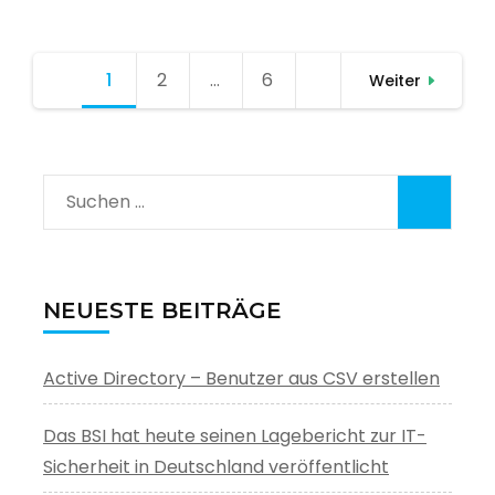
Seitennummerierung
1
Seite
2
Seite
…
6
Seite
Weiter
der
Beiträge
Suchen
nach:
NEUESTE BEITRÄGE
Active Directory – Benutzer aus CSV erstellen
Das BSI hat heute seinen Lagebericht zur IT-
Sicherheit in Deutschland veröffentlicht