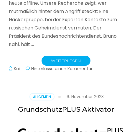
heute offline. Unsere Recherche zeigt, wer
mutmaßlich hinter dem Angriff steckt: Eine
Hackergruppe, bei der Experten Kontakte zum
russischen Geheimdienst vermuten. Der
Präsident des Bundesnachrichtendienst, Bruno
Kahl, hält …
WEITERLESEN
zu
Kai
Hinterlasse einen Kommentar
Cyberwar
–
Die
unsichtbare
16. November 2023
ALLGEMEIN
Schlacht
im
GrundschutzPLUS Aktivator
Netz