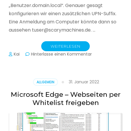
„Benutzer.domain.local“. Genauer gesagt
konfigurieren wir einen zusätzlichen UPN-Suffix.
Eine Anmeldung am Computer könnte dann so
aussehen tuser@scarymachines.de. …
WEITERLESEN
zu
Kai
Hinterlasse einen Kommentar
Zusätzlichen
User
Principal
Name
31. Januar 2022
ALLGEMEIN
(UPN)
im
Microsoft Edge – Webseiten per
Active
Whitelist freigeben
Directory
hinzufügen