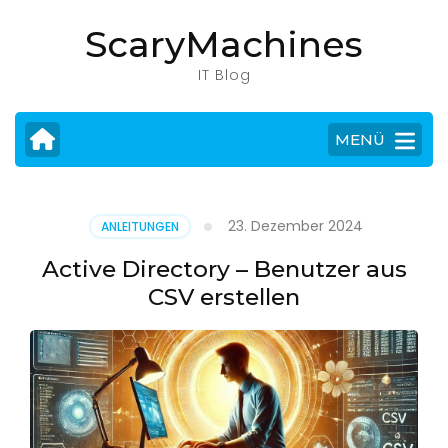
Zum
ScaryMachines
Inhalt
springen
IT Blog
(Eingabetaste
drücken)
MENÜ
23. Dezember 2024
ANLEITUNGEN
Active Directory – Benutzer aus
CSV erstellen