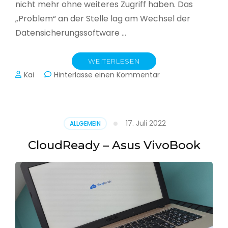
nicht mehr ohne weiteres Zugriff haben. Das
„Problem“ an der Stelle lag am Wechsel der
Datensicherungssoftware …
WEITERLESEN
zu
Kai
Hinterlasse einen Kommentar
Alle
Jahre
wieder
–
17. Juli 2022
ALLGEMEIN
Jahressicherung
CloudReady – Asus VivoBook