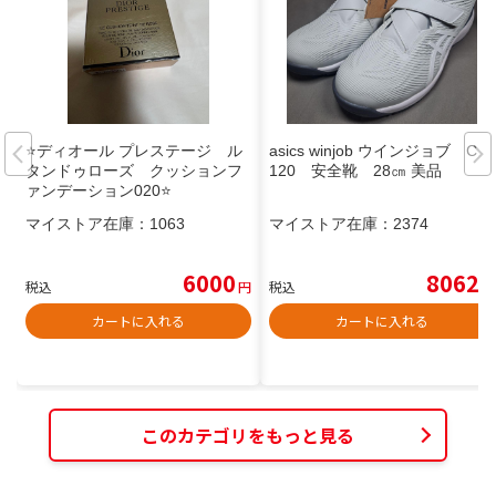
⭐️ディオール プレステージ ル
asics winjob ウインジョブ CP
タンドゥローズ クッションフ
120 安全靴 28㎝ 美品
ァンデーション020⭐️
マイストア在庫：
1063
マイストア在庫：
2374
6000
8062
税込
円
税込
円
カートに入れる
カートに入れる
このカテゴリをもっと見る