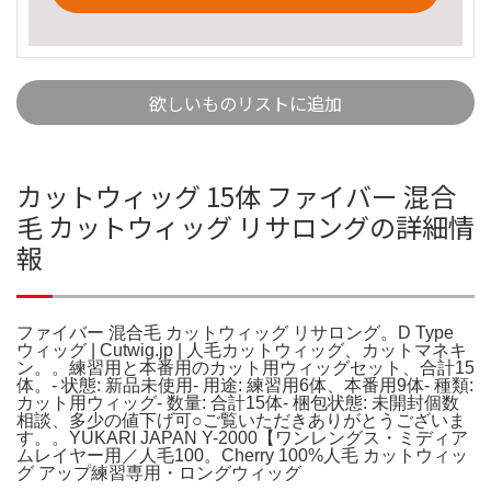
欲しいものリストに追加
カットウィッグ 15体 ファイバー 混合
毛 カットウィッグ リサロングの詳細情
報
ファイバー 混合毛 カットウィッグ リサロング。D Type
ウィッグ | Cutwig.jp | 人毛カットウィッグ、カットマネキ
ン。。練習用と本番用のカット用ウィッグセット、合計15
体。- 状態: 新品未使用- 用途: 練習用6体、本番用9体- 種類:
カット用ウィッグ- 数量: 合計15体- 梱包状態: 未開封個数
相談、多少の値下げ可○ご覧いただきありがとうございま
す。。YUKARI JAPAN Y-2000【ワンレングス・ミディア
ムレイヤー用／人毛100。Cherry 100%人毛 カットウィッ
グ アップ練習専用・ロングウィッグ