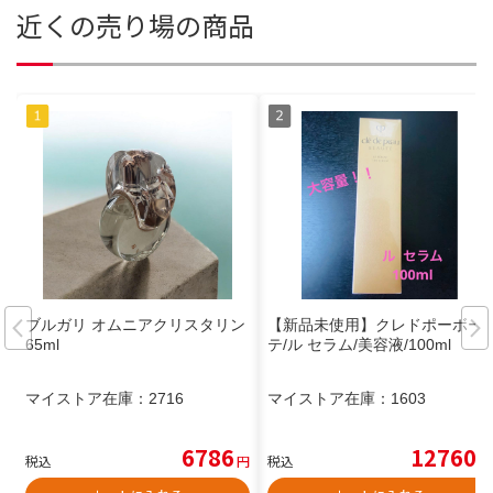
近くの売り場の商品
ブルガリ オムニアクリスタリン
【新品未使用】クレドポーボー
65ml
テ/ル セラム/美容液/100ml
マイストア在庫：
2716
マイストア在庫：
1603
6786
12760
税込
円
税込
円