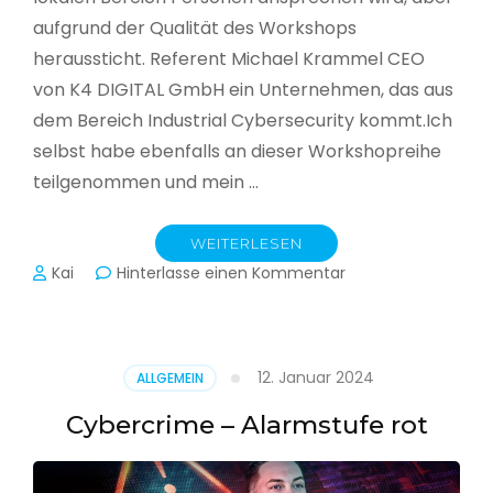
aufgrund der Qualität des Workshops
heraussticht. Referent Michael Krammel CEO
von K4 DIGITAL GmbH ein Unternehmen, das aus
dem Bereich Industrial Cybersecurity kommt.Ich
selbst habe ebenfalls an dieser Workshopreihe
teilgenommen und mein …
WEITERLESEN
zu
Kai
Hinterlasse einen Kommentar
Cyber-
Sicherheit
in
der
12. Januar 2024
ALLGEMEIN
Produktion
Cybercrime – Alarmstufe rot