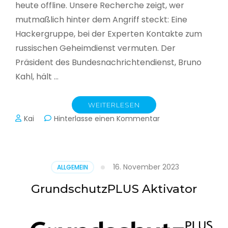
heute offline. Unsere Recherche zeigt, wer
mutmaßlich hinter dem Angriff steckt: Eine
Hackergruppe, bei der Experten Kontakte zum
russischen Geheimdienst vermuten. Der
Präsident des Bundesnachrichtendienst, Bruno
Kahl, hält …
WEITERLESEN
zu
Kai
Hinterlasse einen Kommentar
Cyberwar
–
Die
unsichtbare
16. November 2023
ALLGEMEIN
Schlacht
im
GrundschutzPLUS Aktivator
Netz