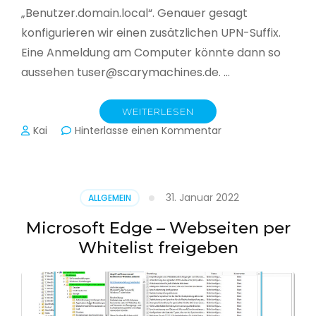
„Benutzer.domain.local“. Genauer gesagt
konfigurieren wir einen zusätzlichen UPN-Suffix.
Eine Anmeldung am Computer könnte dann so
aussehen tuser@scarymachines.de. …
WEITERLESEN
zu
Kai
Hinterlasse einen Kommentar
Zusätzlichen
User
Principal
Name
31. Januar 2022
ALLGEMEIN
(UPN)
im
Microsoft Edge – Webseiten per
Active
Whitelist freigeben
Directory
hinzufügen