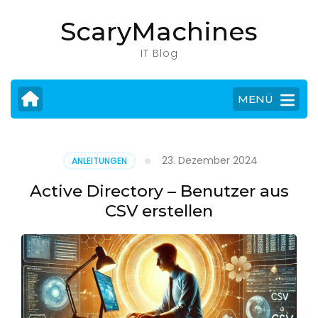
Zum
ScaryMachines
Inhalt
springen
IT Blog
(Eingabetaste
drücken)
MENÜ
23. Dezember 2024
ANLEITUNGEN
Active Directory – Benutzer aus
CSV erstellen