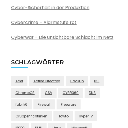
Cyber-Sicherheit in der Produktion
Cybercrime – Alarmstufe rot
Cyberwar – Die unsichtbare Schlacht im Netz
SCHLAGWÖRTER
Acer
Active Directory
Backup
BSI
ChromeOS
CSV
CYBR360
DNS
fabrik6
Firewall
Freeware
Gruppenrichtlinien
Howto
Hyper-V
IPSEC
KMU
Linux
Microsoft