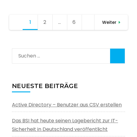
Seitennummerierung
1
Seite
2
Seite
…
6
Seite
Weiter
der
Beiträge
Suchen
nach:
NEUESTE BEITRÄGE
Active Directory – Benutzer aus CSV erstellen
Das BSI hat heute seinen Lagebericht zur IT-
Sicherheit in Deutschland veröffentlicht