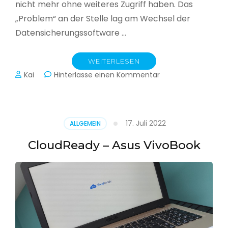
nicht mehr ohne weiteres Zugriff haben. Das
„Problem“ an der Stelle lag am Wechsel der
Datensicherungssoftware …
WEITERLESEN
zu
Kai
Hinterlasse einen Kommentar
Alle
Jahre
wieder
–
17. Juli 2022
ALLGEMEIN
Jahressicherung
CloudReady – Asus VivoBook