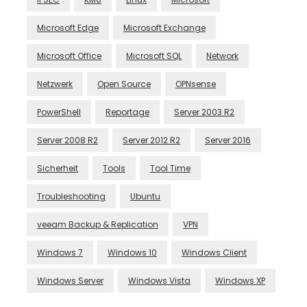
Microsoft Edge
Microsoft Exchange
Microsoft Office
Microsoft SQL
Network
Netzwerk
Open Source
OPNsense
PowerShell
Reportage
Server 2003 R2
Server 2008 R2
Server 2012 R2
Server 2016
Sicherheit
Tools
Tool Time
Troubleshooting
Ubuntu
veeam Backup & Replication
VPN
Windows 7
Windows 10
Windows Client
Windows Server
Windows Vista
Windows XP