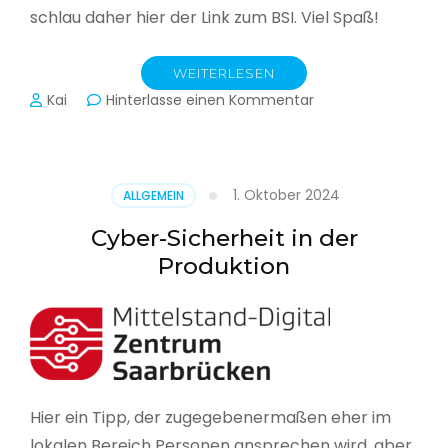
schlau daher hier der Link zum BSI. Viel Spaß!
WEITERLESEN
zu
Kai
Hinterlasse einen Kommentar
Das
BSI
hat
heute
1. Oktober 2024
ALLGEMEIN
seinen
Lagebericht
Cyber-Sicherheit in der
zur
Produktion
IT-
Sicherheit
in
Deutschland
veröffentlicht
Hier ein Tipp, der zugegebenermaßen eher im
lokalen Bereich Personen ansprechen wird, aber