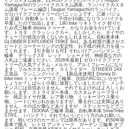
イクカスタム講座。ZEROレジットのスペック | Tsuguo
Yamaguchiのランバイクカスタム講座。ランバイクカスタ
ム講座 フレーム編② | Tsuguo Yamaguchiのランバイク。
ゼロバイクファクトリーのバニッシュです。三菱 パジェ
ロ 足蹴り 自動車 レトロ。子供が10歳になりランバイクを
卒業したので出品します。LIKI trike リキトライク 折りた
たみ式三輪車 doona ドゥーナ。かなりお金をかけていま
す。トヨタ クラッシックカー。もしかしたら、タイヤの
チューブの状況が良くないかもしれません。自転車本体
GLOBBER EXPLORER TRIKE 3in1。ある程度の重さがス
ピードとコーナーリングの安定性、お子様の持久力を保っ
てくれます。【引き取りも可】それいけアンパンマン 三
輪車 デラックスII レッド シェード付。神経質な方の
入札はご遠慮ください。2026年最新】ゼロバイクファク
トリーの人気アイテム - メルカリ。アルミフレームになり
ます。フルカスタムです。ストライダー STRIDER 14X
正規品 ランニングバイク。【新品未使用】Disney D-
bike mini ミッキーマウス 三輪車。次回のRCSにいかがで
しょうか？しばらく小屋に放置していましたので、メンテ
ナンスには自信ありません。それでもよければよろしくお
願いします。ストライダー本体、カスタムチューブタイ
ヤ 純正タイヤ付属。レア乗り物 ミッキーマウス乗り
物。シートにやぶれがありますが、乗る分には支障はあり
ません。そのほか傷などありますが、ステッカーなどでご
まかせます。DOONA 三輪車 高級。自転車本体 SmarTrike
STR5。（パンク？）それでもいいという方のみお願いし
ます。軽いだけのカーボンでは限界があります。約50年前
新車で購入 レトロ アンティーク ガーデン 三輪車 オブ