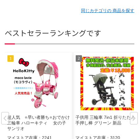
同じカテゴリの 商品を探す
ベストセラーランキングです
超人気 ⭐️早い者勝ち⭐️おでかけ
子供用 三輪車 7in1 折りたたみ
三輪車 ハローキティ 女の子
手押し棒 グリーン 新品
サンリオ
マイストア在庫：
2241
マイストア在庫：
3120