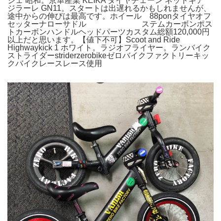
ジェ 昭和。京華産業 KEIKA タイヤチェーン ネットギア
ジラーレ GN11。スタートは出遅れるかもしれませんが、
途中からの伸びは最高です。ホイール 88ponタイヤオフ
セッターナローサドル ステムカーボンポス
トカーボンハンドルヘッドパーツカスタム総額120,000円
以上だと思います。【値下不可】Scoot and Ride
Highwaykick 1 ホワイト。ラジオフライヤー。ランバイク
ストライダーstriderzerobikeゼロバイクファクトリーキッ
クバイクレースレース使用