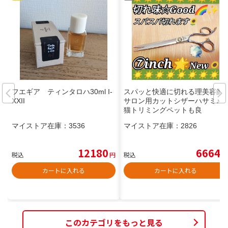
フエギア ティンタロハ30ml I-
スパッと快適に切れる理美容師
XXII
サロン用カットシザーハサミ♪犬
猫トリミングペットも良
マイストア在庫：
3536
マイストア在庫：
2826
12180
6664
税込
円
税込
円
カートに入れる
カートに入れる
このカテゴリをもっと見る