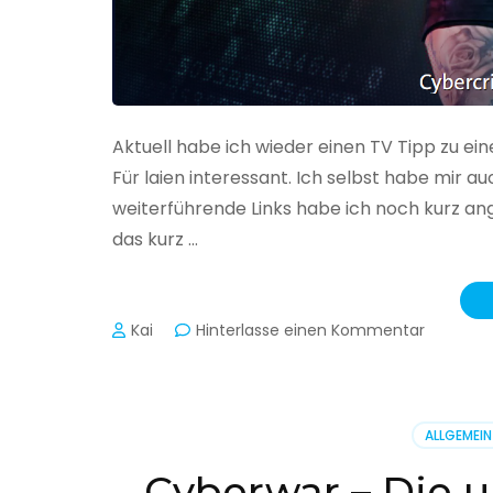
Aktuell habe ich wieder einen TV Tipp zu ei
Für laien interessant. Ich selbst habe mir
weiterführende Links habe ich noch kurz an
das kurz …
zu
Kai
Hinterlasse einen Kommentar
Cybercr
–
Alarmstu
rot
ALLGEMEIN
Cyberwar – Die u