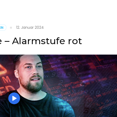
it
12. Januar 2024
IN
on
 – Alarmstufe rot