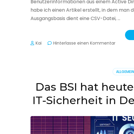
Benutzerinformationen aus einem Active Di
habe ich einen Artikel erstellt, in dem man
Ausgangsbasis dient eine CSV-Datei, …
zu
Kai
Hinterlasse einen Kommentar
Active
Director
–
Benutzer
ALLGEMEI
aus
CSV
Das BSI hat heute
erstellen
IT-Sicherheit in D