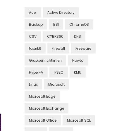
Acer
Active Directory
Backup
BSI
ChromeOS
CSV
CYBR360
DNS
fabrik6
Firewall
Freeware
Gruppenrichtlinien
Howto
Hyper-V
IPSEC
KMU
Linux
Microsoft
Microsoft Edge
Microsoft Exchange
Microsoft Office
Microsoft SQL