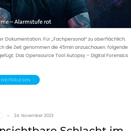
ner Dokumentation. Für „Fachpersonal“ zu oberflächlich.
 auch die Zeit genommen die 45min anzuschauen. folgende
gefügt. Das Opensource Tool Autopsy – Digital Forensics
WEITERLESEN
ime
fe
24. November 2023
nsichtbare Schlacht im