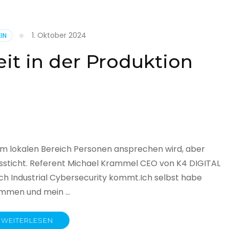
1. Oktober 2024
IN
cht
it in der Produktion
it
land
licht
im lokalen Bereich Personen ansprechen wird, aber
ssticht. Referent Michael Krammel CEO von K4 DIGITAL
 Industrial Cybersecurity kommt.Ich selbst habe
nommen und mein …
WEITERLESEN