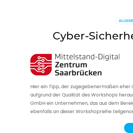
BSI
hat
heute
ALLGEME
seinen
Lageberi
Cyber-Sicherhe
zur
IT-
Sicherhe
in
Deutsch
veröffent
Hier ein Tipp, der zugegebenermaßen eher 
aufgrund der Qualität des Workshops herau
GmbH ein Unternehmen, das aus dem Bereich
ebenfalls an dieser Workshopreihe teilge