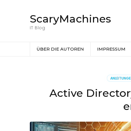
Zum
Inhalt
ScaryMachines
springen
(Eingabetaste
IT Blog
drücken)
ÜBER DIE AUTOREN
IMPRESSUM
ANLEITUNG
Active Directo
e