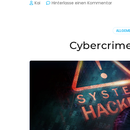
zu
Kai
Hinterlasse einen Kommentar
Cyber-
Sicherhe
in
der
ALLGEME
Produkti
Cybercrime