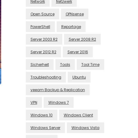
Network
Netzwerk
Open Source
OPNsense
PowerShell
Reportage
Server 2003 R2
Server 2008 R2
Server 2012 R2
Server 2016
Sicherheit
Tools
Tool Time
Troubleshooting
Ubuntu
veeam Backup & Replication
VPN
Windows 7
Windows 10
Windows Client
Windows Server
Windows Vista