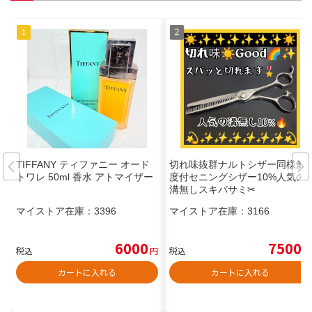
TIFFANY ティファニー オード
切れ味抜群ナルトシザー同様斜
トワレ 50ml 香水 アトマイザー
度付セニングシザー10%人気の
溝無しスキバサミ✂
マイストア在庫：
3396
マイストア在庫：
3166
6000
7500
税込
円
税込
円
カートに入れる
カートに入れる