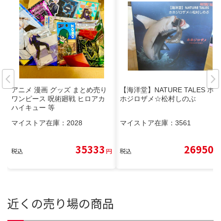
アニメ 漫画 グッズ まとめ売り
【海洋堂】NATURE TALES ホ
ワンピース 呪術廻戦 ヒロアカ
ホジロザメ☆松村しのぶ
ハイキュー 等
マイストア在庫：
2028
マイストア在庫：
3561
35333
26950
税込
円
税込
円
近くの売り場の商品