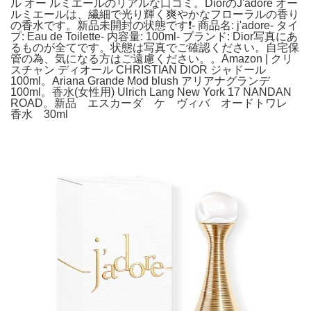
ル オー ルミエールのリアルな口コミ。DiorのJ'adore オー
ルミエールは、繊細で光り輝く爽やかなフローラルの香り
の香水です。新品未開封の状態です❗️- 商品名: j'adore- タイ
プ: Eau de Toilette- 内容量: 100ml- ブランド: Dior写真にあ
るものが全てです。状態は写真でご確認ください。自宅保
管の為、気になる方はご遠慮ください。。Amazon | クリ
スチャン ディオール CHRISTIAN DIOR ジャドール
100ml。Ariana Grande Mod blush アリアナグランデ
100ml。香水(女性用) Ulrich Lang New York 17 NANDAN
ROAD。新品 エスカーダ ケ ヴィバ オードトワレ
香水 30ml