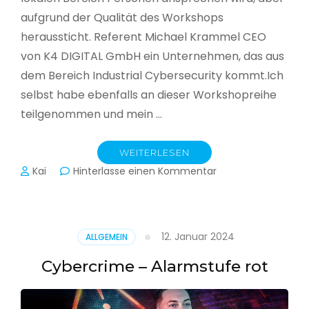
aufgrund der Qualität des Workshops
heraussticht. Referent Michael Krammel CEO
von K4 DIGITAL GmbH ein Unternehmen, das aus
dem Bereich Industrial Cybersecurity kommt.Ich
selbst habe ebenfalls an dieser Workshopreihe
teilgenommen und mein …
WEITERLESEN
zu
Kai
Hinterlasse einen Kommentar
Cyber-
Sicherheit
in
der
12. Januar 2024
ALLGEMEIN
Produktion
Cybercrime – Alarmstufe rot