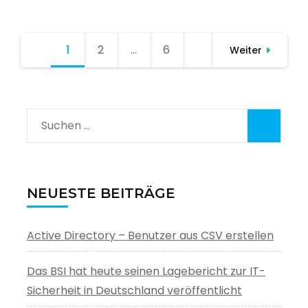
Seitennummerierung
1
Seite
2
Seite
…
6
Seite
Weiter
der
Beiträge
Suchen
nach:
NEUESTE BEITRÄGE
Active Directory – Benutzer aus CSV erstellen
Das BSI hat heute seinen Lagebericht zur IT-
Sicherheit in Deutschland veröffentlicht