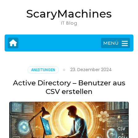
Zum
ScaryMachines
Inhalt
springen
IT Blog
(Eingabetaste
drücken)
MENÜ
23. Dezember 2024
ANLEITUNGEN
Active Directory – Benutzer aus
CSV erstellen