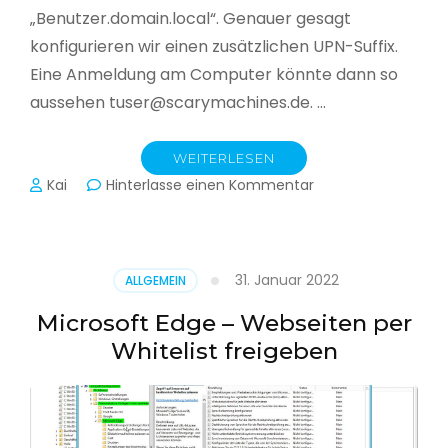
„Benutzer.domain.local“. Genauer gesagt
konfigurieren wir einen zusätzlichen UPN-Suffix.
Eine Anmeldung am Computer könnte dann so
aussehen tuser@scarymachines.de. …
WEITERLESEN
zu
Kai
Hinterlasse einen Kommentar
Zusätzlichen
User
Principal
Name
31. Januar 2022
ALLGEMEIN
(UPN)
im
Microsoft Edge – Webseiten per
Active
Whitelist freigeben
Directory
hinzufügen