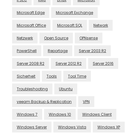
Microsoft Edge
Microsoft Exchange
Microsoft Office
Microsoft SQL
Network
Netzwerk
Open Source
OPNsense
PowerShell
Reportage
Server 2003 R2
Server 2008 R2
Server 2012 R2
Server 2016
Sicherheit
Tools
Tool Time
Troubleshooting
Ubuntu
veeam Backup & Replication
VPN
Windows 7
Windows 10
Windows Client
Windows Server
Windows Vista
Windows XP