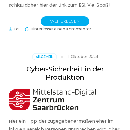
schlau daher hier der Link zum BSI. Viel Spaß!
WEITERLESEN
zu
Kai
Hinterlasse einen Kommentar
Das
BSI
hat
heute
1. Oktober 2024
ALLGEMEIN
seinen
Lagebericht
Cyber-Sicherheit in der
zur
Produktion
IT-
Sicherheit
in
Deutschland
veröffentlicht
Hier ein Tipp, der zugegebenermaßen eher im
lokalen Bereich Personen ansprechen wird, aber