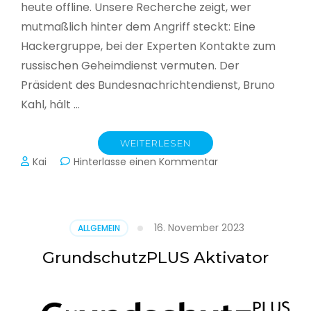
heute offline. Unsere Recherche zeigt, wer
mutmaßlich hinter dem Angriff steckt: Eine
Hackergruppe, bei der Experten Kontakte zum
russischen Geheimdienst vermuten. Der
Präsident des Bundesnachrichtendienst, Bruno
Kahl, hält …
WEITERLESEN
zu
Kai
Hinterlasse einen Kommentar
Cyberwar
–
Die
unsichtbare
16. November 2023
ALLGEMEIN
Schlacht
im
GrundschutzPLUS Aktivator
Netz