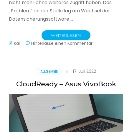
nicht mehr ohne weiteres Zugriff haben. Das
„Problem“ an der Stelle lag am Wechsel der
Datensicherungssoftware …
WEITERLESEN
zu
Kai
Hinterlasse einen Kommentar
Alle
Jahre
wieder
–
17. Juli 2022
ALLGEMEIN
Jahressicherung
CloudReady – Asus VivoBook