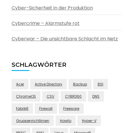
Cyber-Sicherheit in der Produktion
Cybercrime – Alarmstufe rot
Cyberwar – Die unsichtbare Schlacht im Netz
SCHLAGWÖRTER
Acer
Active Directory
Backup
BSI
ChromeOS
CSV
CYBR360
DNS
fabrik6
Firewall
Freeware
Gruppenrichtlinien
Howto
Hyper-V
IPSEC
KMU
Linux
Microsoft