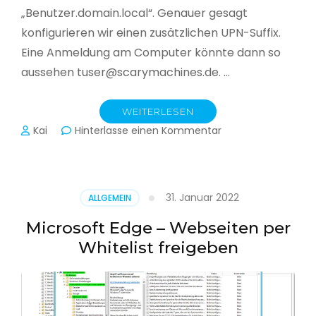
„Benutzer.domain.local“. Genauer gesagt
konfigurieren wir einen zusätzlichen UPN-Suffix.
Eine Anmeldung am Computer könnte dann so
aussehen tuser@scarymachines.de. …
WEITERLESEN
zu
Kai
Hinterlasse einen Kommentar
Zusätzlichen
User
Principal
Name
31. Januar 2022
ALLGEMEIN
(UPN)
im
Microsoft Edge – Webseiten per
Active
Whitelist freigeben
Directory
hinzufügen