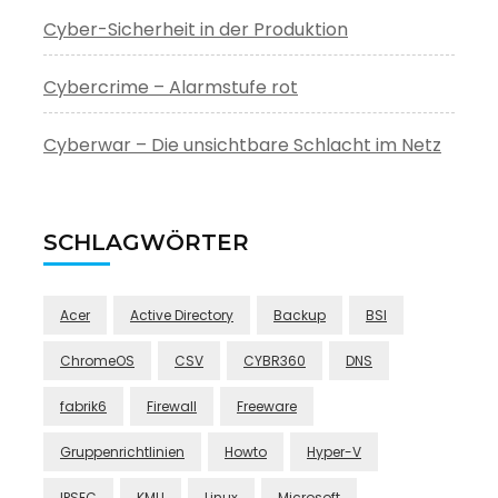
Cyber-Sicherheit in der Produktion
Cybercrime – Alarmstufe rot
Cyberwar – Die unsichtbare Schlacht im Netz
SCHLAGWÖRTER
Acer
Active Directory
Backup
BSI
ChromeOS
CSV
CYBR360
DNS
fabrik6
Firewall
Freeware
Gruppenrichtlinien
Howto
Hyper-V
IPSEC
KMU
Linux
Microsoft