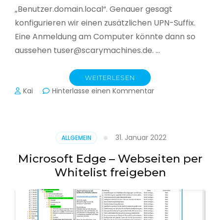
„Benutzer.domain.local“. Genauer gesagt
konfigurieren wir einen zusätzlichen UPN-Suffix.
Eine Anmeldung am Computer könnte dann so
aussehen tuser@scarymachines.de. …
WEITERLESEN
zu
Kai
Hinterlasse einen Kommentar
Zusätzlichen
User
Principal
Name
31. Januar 2022
ALLGEMEIN
(UPN)
im
Microsoft Edge – Webseiten per
Active
Whitelist freigeben
Directory
hinzufügen