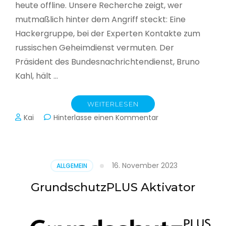
heute offline. Unsere Recherche zeigt, wer
mutmaßlich hinter dem Angriff steckt: Eine
Hackergruppe, bei der Experten Kontakte zum
russischen Geheimdienst vermuten. Der
Präsident des Bundesnachrichtendienst, Bruno
Kahl, hält …
WEITERLESEN
zu
Kai
Hinterlasse einen Kommentar
Cyberwar
–
Die
unsichtbare
16. November 2023
ALLGEMEIN
Schlacht
im
GrundschutzPLUS Aktivator
Netz