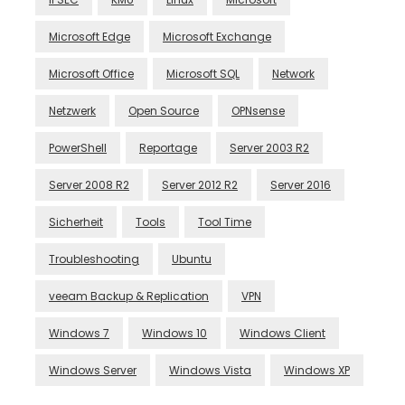
Microsoft Edge
Microsoft Exchange
Microsoft Office
Microsoft SQL
Network
Netzwerk
Open Source
OPNsense
PowerShell
Reportage
Server 2003 R2
Server 2008 R2
Server 2012 R2
Server 2016
Sicherheit
Tools
Tool Time
Troubleshooting
Ubuntu
veeam Backup & Replication
VPN
Windows 7
Windows 10
Windows Client
Windows Server
Windows Vista
Windows XP