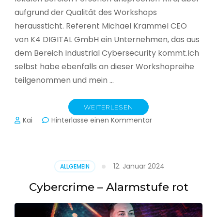
aufgrund der Qualität des Workshops
heraussticht. Referent Michael Krammel CEO
von K4 DIGITAL GmbH ein Unternehmen, das aus
dem Bereich Industrial Cybersecurity kommt.Ich
selbst habe ebenfalls an dieser Workshopreihe
teilgenommen und mein …
WEITERLESEN
zu
Kai
Hinterlasse einen Kommentar
Cyber-
Sicherheit
in
der
12. Januar 2024
ALLGEMEIN
Produktion
Cybercrime – Alarmstufe rot