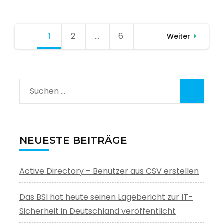
Seitennummerierung
1
Seite
2
Seite
…
6
Seite
Weiter
der
Beiträge
Suchen
nach:
NEUESTE BEITRÄGE
Active Directory – Benutzer aus CSV erstellen
Das BSI hat heute seinen Lagebericht zur IT-
Sicherheit in Deutschland veröffentlicht