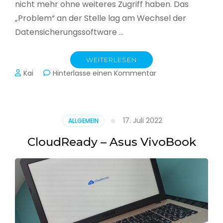
nicht mehr ohne weiteres Zugriff haben. Das
„Problem“ an der Stelle lag am Wechsel der
Datensicherungssoftware …
WEITERLESEN
zu
Kai
Hinterlasse einen Kommentar
Alle
Jahre
wieder
–
17. Juli 2022
ALLGEMEIN
Jahressicherung
CloudReady – Asus VivoBook