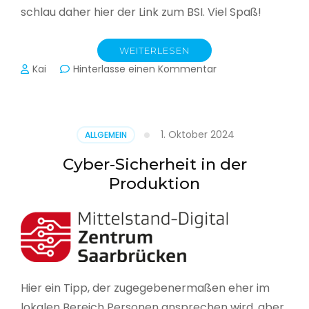
schlau daher hier der Link zum BSI. Viel Spaß!
WEITERLESEN
zu
Kai
Hinterlasse einen Kommentar
Das
BSI
hat
heute
1. Oktober 2024
ALLGEMEIN
seinen
Lagebericht
Cyber-Sicherheit in der
zur
Produktion
IT-
Sicherheit
in
Deutschland
veröffentlicht
Hier ein Tipp, der zugegebenermaßen eher im
lokalen Bereich Personen ansprechen wird, aber