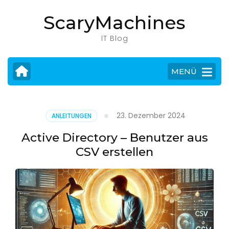
Zum
ScaryMachines
Inhalt
springen
IT Blog
(Eingabetaste
drücken)
MENÜ
23. Dezember 2024
ANLEITUNGEN
Active Directory – Benutzer aus
CSV erstellen