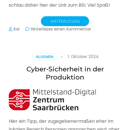
schlau daher hier der Link zum BSI. Viel Spaß!
WEITERLESEN
zu
Kai
Hinterlasse einen Kommentar
Das
BSI
hat
heute
1. Oktober 2024
ALLGEMEIN
seinen
Lagebericht
Cyber-Sicherheit in der
zur
Produktion
IT-
Sicherheit
in
Deutschland
veröffentlicht
Hier ein Tipp, der zugegebenermaßen eher im
lokalen Bereich Personen ansprechen wird, aber