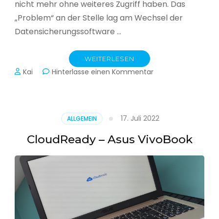
nicht mehr ohne weiteres Zugriff haben. Das
„Problem“ an der Stelle lag am Wechsel der
Datensicherungssoftware …
WEITERLESEN
zu
Kai
Hinterlasse einen Kommentar
Alle
Jahre
wieder
–
17. Juli 2022
ALLGEMEIN
Jahressicherung
CloudReady – Asus VivoBook