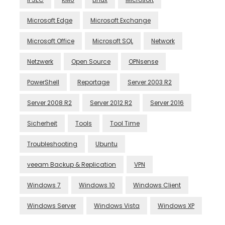
Microsoft Edge
Microsoft Exchange
Microsoft Office
Microsoft SQL
Network
Netzwerk
Open Source
OPNsense
PowerShell
Reportage
Server 2003 R2
Server 2008 R2
Server 2012 R2
Server 2016
Sicherheit
Tools
Tool Time
Troubleshooting
Ubuntu
veeam Backup & Replication
VPN
Windows 7
Windows 10
Windows Client
Windows Server
Windows Vista
Windows XP