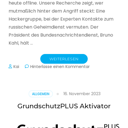
heute offline. Unsere Recherche zeigt, wer
mutmaßlich hinter dem Angriff steckt: Eine
Hackergruppe, bei der Experten Kontakte zum
russischen Geheimdienst vermuten. Der
Präsident des Bundesnachrichtendienst, Bruno
Kahl, hält …
WEITERLESEN
zu
Kai
Hinterlasse einen Kommentar
Cyberwar
–
Die
unsichtbare
16. November 2023
ALLGEMEIN
Schlacht
im
GrundschutzPLUS Aktivator
Netz