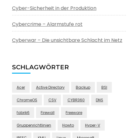
Cyber-Sicherheit in der Produktion
Cybercrime – Alarmstufe rot
Cyberwar – Die unsichtbare Schlacht im Netz
SCHLAGWÖRTER
Acer
Active Directory
Backup
BSI
ChromeOS
CSV
CYBR360
DNS
fabrik6
Firewall
Freeware
Gruppenrichtlinien
Howto
Hyper-V
IPSEC
KMU
Linux
Microsoft