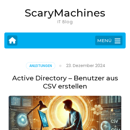
Zum
ScaryMachines
Inhalt
springen
IT Blog
(Eingabetaste
drücken)
MENÜ
23. Dezember 2024
ANLEITUNGEN
Active Directory – Benutzer aus
CSV erstellen