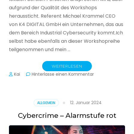
aufgrund der Qualität des Workshops
heraussticht. Referent Michael Krammel CEO
von K4 DIGITAL GmbH ein Unternehmen, das aus
dem Bereich Industrial Cybersecurity kommt.Ich
selbst habe ebenfalls an dieser Workshopreihe
teilgenommen und mein …
WEITERLESEN
zu
Kai
Hinterlasse einen Kommentar
Cyber-
Sicherheit
in
der
12. Januar 2024
ALLGEMEIN
Produktion
Cybercrime – Alarmstufe rot