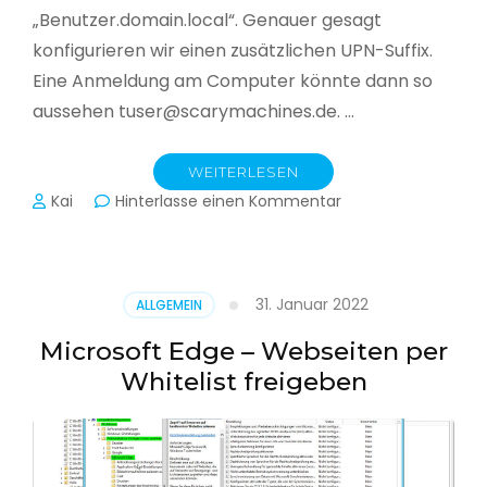
„Benutzer.domain.local“. Genauer gesagt
konfigurieren wir einen zusätzlichen UPN-Suffix.
Eine Anmeldung am Computer könnte dann so
aussehen tuser@scarymachines.de. …
WEITERLESEN
zu
Kai
Hinterlasse einen Kommentar
Zusätzlichen
User
Principal
Name
31. Januar 2022
ALLGEMEIN
(UPN)
im
Microsoft Edge – Webseiten per
Active
Whitelist freigeben
Directory
hinzufügen