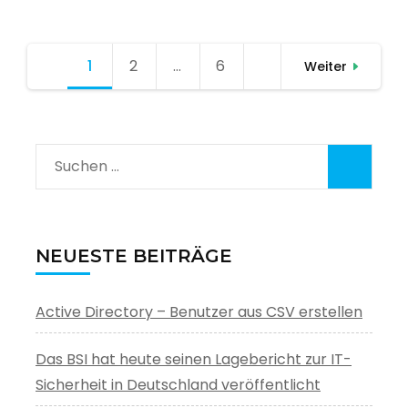
Seitennummerierung
1
Seite
2
Seite
…
6
Seite
Weiter
der
Beiträge
Suchen
nach:
NEUESTE BEITRÄGE
Active Directory – Benutzer aus CSV erstellen
Das BSI hat heute seinen Lagebericht zur IT-
Sicherheit in Deutschland veröffentlicht