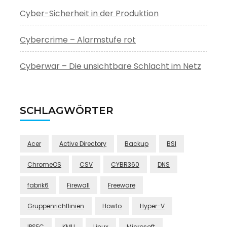
Cyber-Sicherheit in der Produktion
Cybercrime – Alarmstufe rot
Cyberwar – Die unsichtbare Schlacht im Netz
SCHLAGWÖRTER
Acer
Active Directory
Backup
BSI
ChromeOS
CSV
CYBR360
DNS
fabrik6
Firewall
Freeware
Gruppenrichtlinien
Howto
Hyper-V
IPSEC
KMU
Linux
Microsoft