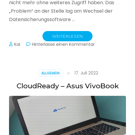
nicht mehr ohne weiteres Zugriff haben. Das
„Problem“ an der Stelle lag am Wechsel der
Datensicherungssoftware …
WEITERLESEN
zu
Kai
Hinterlasse einen Kommentar
Alle
Jahre
wieder
–
17. Juli 2022
ALLGEMEIN
Jahressicherung
CloudReady – Asus VivoBook