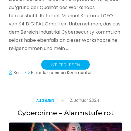
aufgrund der Qualität des Workshops
heraussticht. Referent Michael Krammel CEO
von K4 DIGITAL GmbH ein Unternehmen, das aus
dem Bereich Industrial Cybersecurity kommt.Ich
selbst habe ebenfalls an dieser Workshopreihe
teilgenommen und mein …
WEITERLESEN
zu
Kai
Hinterlasse einen Kommentar
Cyber-
Sicherheit
in
der
12. Januar 2024
ALLGEMEIN
Produktion
Cybercrime – Alarmstufe rot