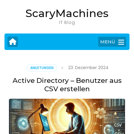
Zum
ScaryMachines
Inhalt
springen
IT Blog
(Eingabetaste
drücken)
MENÜ
23. Dezember 2024
ANLEITUNGEN
Active Directory – Benutzer aus
CSV erstellen