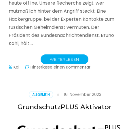
heute offline. Unsere Recherche zeigt, wer
mutmaßlich hinter dem Angriff steckt: Eine
Hackergruppe, bei der Experten Kontakte zum
russischen Geheimdienst vermuten. Der
Präsident des Bundesnachrichtendienst, Bruno
Kahl, hält …
WEITERLESEN
zu
Kai
Hinterlasse einen Kommentar
Cyberwar
–
Die
unsichtbare
16. November 2023
ALLGEMEIN
Schlacht
im
GrundschutzPLUS Aktivator
Netz