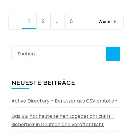
Seitennummerierung
1
Seite
2
Seite
…
6
Seite
Weiter
der
Beiträge
Suchen
nach:
NEUESTE BEITRÄGE
Active Directory – Benutzer aus CSV erstellen
Das BSI hat heute seinen Lagebericht zur IT-
Sicherheit in Deutschland veröffentlicht