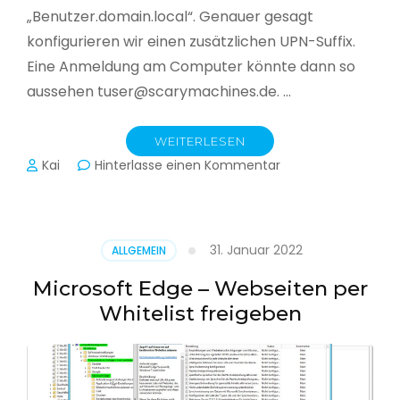
„Benutzer.domain.local“. Genauer gesagt
konfigurieren wir einen zusätzlichen UPN-Suffix.
Eine Anmeldung am Computer könnte dann so
aussehen tuser@scarymachines.de. …
WEITERLESEN
zu
Kai
Hinterlasse einen Kommentar
Zusätzlichen
User
Principal
Name
31. Januar 2022
ALLGEMEIN
(UPN)
im
Microsoft Edge – Webseiten per
Active
Whitelist freigeben
Directory
hinzufügen