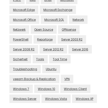
Microsoft Edge
Microsoft Exchange
Microsoft Office
Microsoft SQL
Network
Netzwerk
Open Source
OPNsense
PowerShell
Reportage
Server 2003 R2
Server 2008 R2
Server 2012 R2
Server 2016
Sicherheit
Tools
Tool Time
Troubleshooting
Ubuntu
veeam Backup & Replication
VPN
Windows 7
Windows 10
Windows Client
Windows Server
Windows Vista
Windows XP