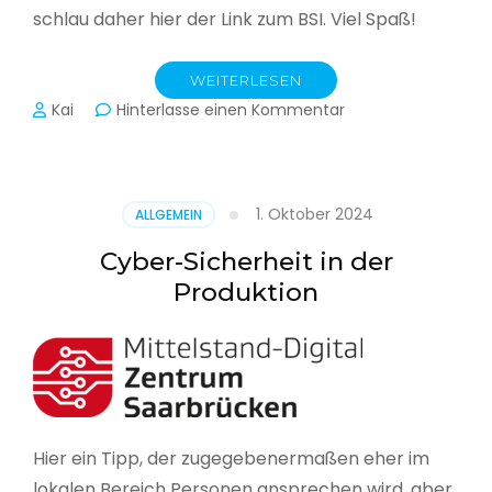
schlau daher hier der Link zum BSI. Viel Spaß!
WEITERLESEN
zu
Kai
Hinterlasse einen Kommentar
Das
BSI
hat
heute
1. Oktober 2024
ALLGEMEIN
seinen
Lagebericht
Cyber-Sicherheit in der
zur
Produktion
IT-
Sicherheit
in
Deutschland
veröffentlicht
Hier ein Tipp, der zugegebenermaßen eher im
lokalen Bereich Personen ansprechen wird, aber