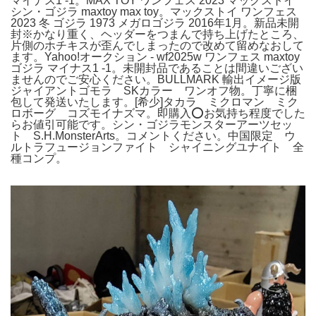
マイナス1 -1。MAX TOY ワンフェス 2023 マックストイ
シン・ゴジラ maxtoy max toy。マックストイ ワンフェス
2023 冬 ゴジラ 1973 メガロゴジラ 2016年1月。新品未開
封※かなり重く、ヘッダーをつまんで持ち上げたところ、
片側のホチキスが歪んでしまったので改めて留めなおして
ます。Yahoo!オークション - wf2025w ワンフェス maxtoy
ゴジラ マイナス1 -1。未開封品であることは間違いござい
ませんのでご安心ください。BULLMARK 輸出イメージ版
ジャイアントゴモラ SKカラー ワンオフ物。丁寧に梱
包して発送いたします。[希少]タカラ ミクロマン ミク
ロボーグ コズモイナズマ。即購入⭕お気持ち程度でした
らお値引可能です。シン・ゴジラモンスターアーツセッ
ト S.H.MonsterArts。コメントください。中国限定 ウ
ルトラフュージョンファイト シャイニングユナイト 全
種コンプ。