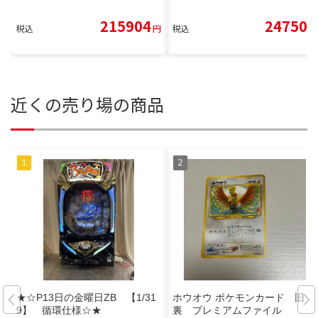
215904
24750
税込
円
税込
円
近くの売り場の商品
★☆P13日の金曜日ZB 【1/31
ホウオウ ポケモンカード 旧
9】 循環仕様☆★
裏 プレミアムファイル