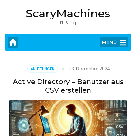
Zum
ScaryMachines
Inhalt
springen
IT Blog
(Eingabetaste
drücken)
MENÜ
23. Dezember 2024
ANLEITUNGEN
Active Directory – Benutzer aus
CSV erstellen