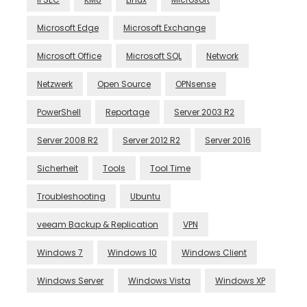
Microsoft Edge
Microsoft Exchange
Microsoft Office
Microsoft SQL
Network
Netzwerk
Open Source
OPNsense
PowerShell
Reportage
Server 2003 R2
Server 2008 R2
Server 2012 R2
Server 2016
Sicherheit
Tools
Tool Time
Troubleshooting
Ubuntu
veeam Backup & Replication
VPN
Windows 7
Windows 10
Windows Client
Windows Server
Windows Vista
Windows XP