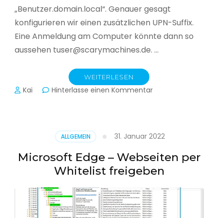
„Benutzer.domain.local“. Genauer gesagt
konfigurieren wir einen zusätzlichen UPN-Suffix.
Eine Anmeldung am Computer könnte dann so
aussehen tuser@scarymachines.de. …
WEITERLESEN
zu
Kai
Hinterlasse einen Kommentar
Zusätzlichen
User
Principal
Name
31. Januar 2022
ALLGEMEIN
(UPN)
im
Microsoft Edge – Webseiten per
Active
Whitelist freigeben
Directory
hinzufügen