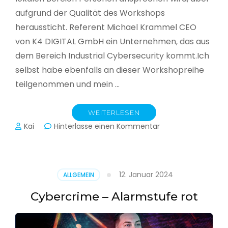
aufgrund der Qualität des Workshops
heraussticht. Referent Michael Krammel CEO
von K4 DIGITAL GmbH ein Unternehmen, das aus
dem Bereich Industrial Cybersecurity kommt.Ich
selbst habe ebenfalls an dieser Workshopreihe
teilgenommen und mein …
WEITERLESEN
zu
Kai
Hinterlasse einen Kommentar
Cyber-
Sicherheit
in
der
12. Januar 2024
ALLGEMEIN
Produktion
Cybercrime – Alarmstufe rot