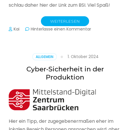
schlau daher hier der Link zum BSI. Viel Spaß!
WEITERLESEN
zu
Kai
Hinterlasse einen Kommentar
Das
BSI
hat
heute
1. Oktober 2024
ALLGEMEIN
seinen
Lagebericht
Cyber-Sicherheit in der
zur
Produktion
IT-
Sicherheit
in
Deutschland
veröffentlicht
Hier ein Tipp, der zugegebenermaßen eher im
lokalen Bereich Personen ansprechen wird, aber