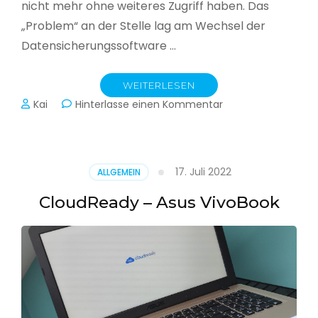
nicht mehr ohne weiteres Zugriff haben. Das
„Problem“ an der Stelle lag am Wechsel der
Datensicherungssoftware …
WEITERLESEN
zu
Kai
Hinterlasse einen Kommentar
Alle
Jahre
wieder
–
17. Juli 2022
ALLGEMEIN
Jahressicherung
CloudReady – Asus VivoBook