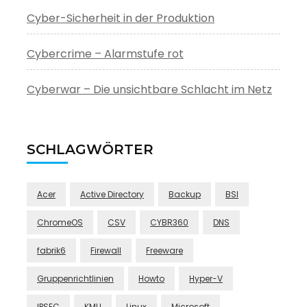
Cyber-Sicherheit in der Produktion
Cybercrime – Alarmstufe rot
Cyberwar – Die unsichtbare Schlacht im Netz
SCHLAGWÖRTER
Acer
Active Directory
Backup
BSI
ChromeOS
CSV
CYBR360
DNS
fabrik6
Firewall
Freeware
Gruppenrichtlinien
Howto
Hyper-V
IPSEC
KMU
Linux
Microsoft