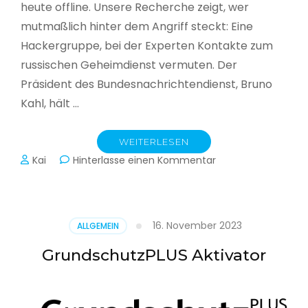
heute offline. Unsere Recherche zeigt, wer
mutmaßlich hinter dem Angriff steckt: Eine
Hackergruppe, bei der Experten Kontakte zum
russischen Geheimdienst vermuten. Der
Präsident des Bundesnachrichtendienst, Bruno
Kahl, hält …
WEITERLESEN
zu
Kai
Hinterlasse einen Kommentar
Cyberwar
–
Die
unsichtbare
16. November 2023
ALLGEMEIN
Schlacht
im
GrundschutzPLUS Aktivator
Netz