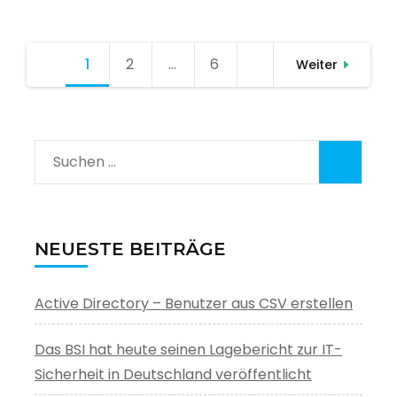
Seitennummerierung
1
Seite
2
Seite
…
6
Seite
Weiter
der
Beiträge
Suchen
nach:
NEUESTE BEITRÄGE
Active Directory – Benutzer aus CSV erstellen
Das BSI hat heute seinen Lagebericht zur IT-
Sicherheit in Deutschland veröffentlicht