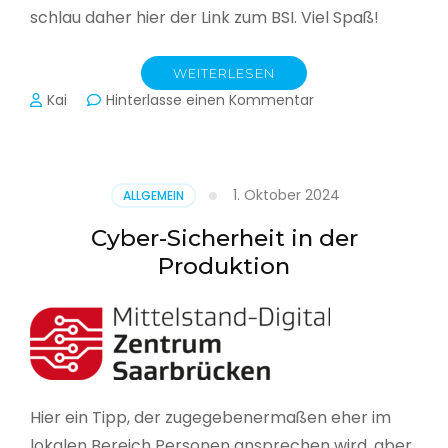
schlau daher hier der Link zum BSI. Viel Spaß!
WEITERLESEN
zu
Kai
Hinterlasse einen Kommentar
Das
BSI
hat
heute
1. Oktober 2024
ALLGEMEIN
seinen
Lagebericht
Cyber-Sicherheit in der
zur
Produktion
IT-
Sicherheit
in
Deutschland
veröffentlicht
Hier ein Tipp, der zugegebenermaßen eher im
lokalen Bereich Personen ansprechen wird, aber