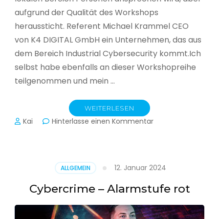
aufgrund der Qualität des Workshops
heraussticht. Referent Michael Krammel CEO
von K4 DIGITAL GmbH ein Unternehmen, das aus
dem Bereich Industrial Cybersecurity kommt.Ich
selbst habe ebenfalls an dieser Workshopreihe
teilgenommen und mein …
WEITERLESEN
zu
Kai
Hinterlasse einen Kommentar
Cyber-
Sicherheit
in
der
12. Januar 2024
ALLGEMEIN
Produktion
Cybercrime – Alarmstufe rot