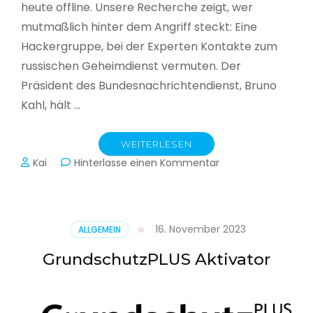
heute offline. Unsere Recherche zeigt, wer
mutmaßlich hinter dem Angriff steckt: Eine
Hackergruppe, bei der Experten Kontakte zum
russischen Geheimdienst vermuten. Der
Präsident des Bundesnachrichtendienst, Bruno
Kahl, hält …
WEITERLESEN
zu
Kai
Hinterlasse einen Kommentar
Cyberwar
–
Die
unsichtbare
16. November 2023
ALLGEMEIN
Schlacht
im
GrundschutzPLUS Aktivator
Netz