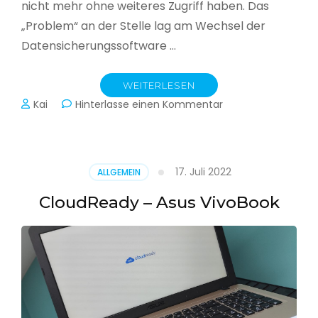
nicht mehr ohne weiteres Zugriff haben. Das
„Problem“ an der Stelle lag am Wechsel der
Datensicherungssoftware …
WEITERLESEN
zu
Kai
Hinterlasse einen Kommentar
Alle
Jahre
wieder
–
17. Juli 2022
ALLGEMEIN
Jahressicherung
CloudReady – Asus VivoBook