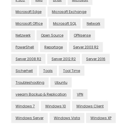
Microsoft Edge
Microsoft Exchange
Microsoft Office
Microsoft SQL
Network
Netzwerk
Open Source
OPNsense
PowerShell
Reportage
Server 2003 R2
Server 2008 R2
Server 2012 R2
Server 2016
Sicherheit
Tools
Tool Time
Troubleshooting
Ubuntu
veeam Backup & Replication
VPN
Windows 7
Windows 10
Windows Client
Windows Server
Windows Vista
Windows XP