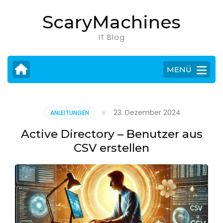
Zum
ScaryMachines
Inhalt
springen
IT Blog
(Eingabetaste
drücken)
MENÜ
23. Dezember 2024
ANLEITUNGEN
Active Directory – Benutzer aus
CSV erstellen