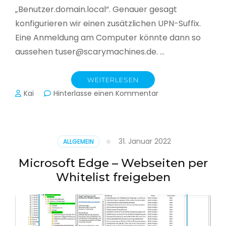
„Benutzer.domain.local“. Genauer gesagt
konfigurieren wir einen zusätzlichen UPN-Suffix.
Eine Anmeldung am Computer könnte dann so
aussehen tuser@scarymachines.de. …
WEITERLESEN
zu
Kai
Hinterlasse einen Kommentar
Zusätzlichen
User
Principal
Name
31. Januar 2022
ALLGEMEIN
(UPN)
im
Microsoft Edge – Webseiten per
Active
Whitelist freigeben
Directory
hinzufügen