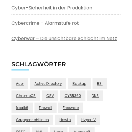
Cyber-Sicherheit in der Produktion
Cybercrime – Alarmstufe rot
Cyberwar – Die unsichtbare Schlacht im Netz
SCHLAGWÖRTER
Acer
Active Directory
Backup
BSI
ChromeOS
CSV
CYBR360
DNS
fabrik6
Firewall
Freeware
Gruppenrichtlinien
Howto
Hyper-V
IPSEC
KMU
Linux
Microsoft