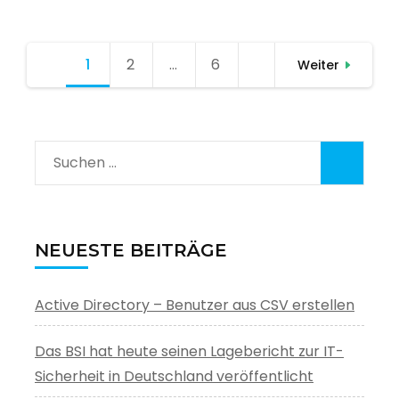
Seitennummerierung
1
Seite
2
Seite
…
6
Seite
Weiter
der
Beiträge
Suchen
nach:
NEUESTE BEITRÄGE
Active Directory – Benutzer aus CSV erstellen
Das BSI hat heute seinen Lagebericht zur IT-
Sicherheit in Deutschland veröffentlicht