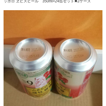
ッポロ ヱビスビール 350ml×24缶セット✖︎2ケース