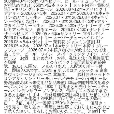
500ml×40本+350ml×3本セット。ビール・チューハイ ☆
お得詰め合わせ 350ml×62本セット【 セット内容・賞味期
限】●キリン グッドエール 2026.08 ×12本●アサヒ クリ
アアサヒ 2026.06 × 3本 2026.07 × 2本 2026.08 × 8本●キ
リン のどごし＜生＞ 2026.07 × 3本 2026.08 × 4本●キリ
ン 一番搾り 糖質０ 2026.07 × 3本 2026.08 × 3本●アサヒ
スタイルフリー＜生＞ 2026.08 × 1本●サントリー ザ・プ
レミアムモルツ 香るエール 2026.07 × 1本●サントリー
ザ・ベゼルズ 2026.05 × 6本●サントリー -196 レモン
2026.07 × 6本●サントリー スーパーチューハイ レモン
2026.08 × 5本●サントリー 茉莉花 ジャスミン茶割 JJ
2026.05 × 2本 2026.07 × 1本●サントリー 本搾り グレー
プフルーツ 2026.07 × 2本頂き物ですが飲まないので出
品します。ビール ワイン スパークリングワイン ハイ
ボール お酒 まとめ売り お得。発送方法 : 佐川急便/日
本郵便 （ ゆうパック ) ※配送状況追跡確
認、あんぜん匿名、 メルカリあんしん配送サポート付
き 即購入OKです。3/6迄 ★サッポロクラシック ＆ 富良
野ヴィンテージ 計2ケース 北海道。 飲料お酒セットキ
リンアサヒサントリー チューハイ缶チューハイ缶ビール
発泡酒飲み比べ未使用品新品未使用新品未開封匿名配送ク
ーポンポイント消化。48本！ お酒まとめ売り ビール チュ
ーハイ レモンサワー ノンアル 2。缶のキズ凹み等了承で
きる方お願いします。◎発送梱包箱は再利用した箱になり
ます。ゲリラ価格！YEBISU プレミアムビール 350ml
缶 2箱。キリン一番搾り350㍉２ケース。 値引き・
バラ売り・取り置き・専用には対応しておりませんのでご
了承ください。よろしくお願いいたします。【nami】サ