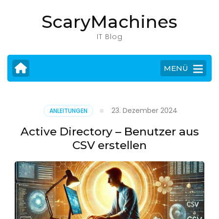
Zum
ScaryMachines
Inhalt
springen
IT Blog
(Eingabetaste
drücken)
MENÜ
23. Dezember 2024
ANLEITUNGEN
Active Directory – Benutzer aus
CSV erstellen