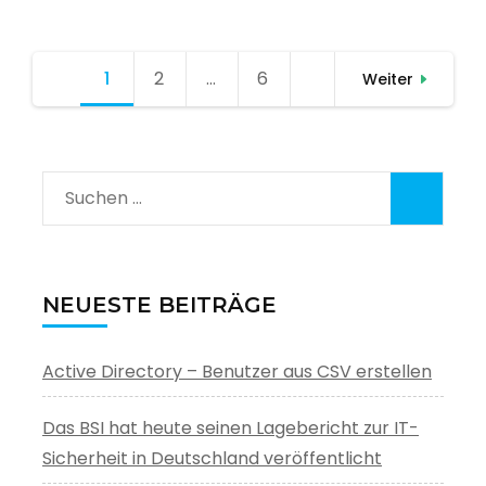
Seitennummerierung
1
Seite
2
Seite
…
6
Seite
Weiter
der
Beiträge
Suchen
nach:
NEUESTE BEITRÄGE
Active Directory – Benutzer aus CSV erstellen
Das BSI hat heute seinen Lagebericht zur IT-
Sicherheit in Deutschland veröffentlicht