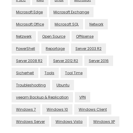
Microsoft Edge
Microsoft Exchange
Microsoft Office
Microsoft SQL
Network
Netzwerk
Open Source
OPNsense
PowerShell
Reportage
Server 2003 R2
Server 2008 R2
Server 2012 R2
Server 2016
Sicherheit
Tools
Tool Time
Troubleshooting
Ubuntu
veeam Backup & Replication
VPN
Windows 7
Windows 10
Windows Client
Windows Server
Windows Vista
Windows XP