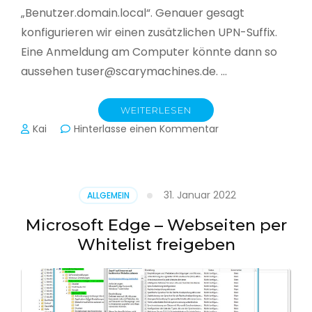
„Benutzer.domain.local“. Genauer gesagt
konfigurieren wir einen zusätzlichen UPN-Suffix.
Eine Anmeldung am Computer könnte dann so
aussehen tuser@scarymachines.de. …
WEITERLESEN
zu
Kai
Hinterlasse einen Kommentar
Zusätzlichen
User
Principal
Name
31. Januar 2022
ALLGEMEIN
(UPN)
im
Microsoft Edge – Webseiten per
Active
Whitelist freigeben
Directory
hinzufügen