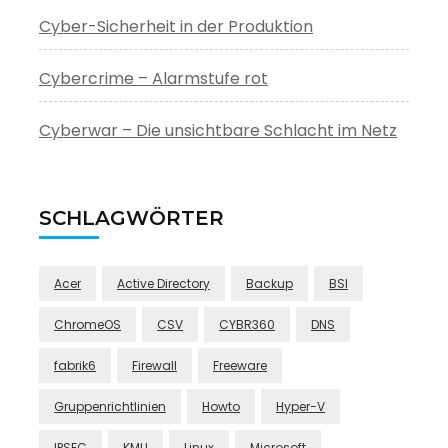
Cyber-Sicherheit in der Produktion
Cybercrime – Alarmstufe rot
Cyberwar – Die unsichtbare Schlacht im Netz
SCHLAGWÖRTER
Acer
Active Directory
Backup
BSI
ChromeOS
CSV
CYBR360
DNS
fabrik6
Firewall
Freeware
Gruppenrichtlinien
Howto
Hyper-V
IPSEC
KMU
Linux
Microsoft