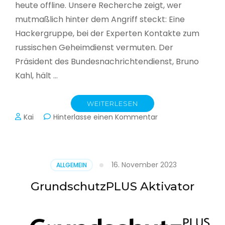
heute offline. Unsere Recherche zeigt, wer
mutmaßlich hinter dem Angriff steckt: Eine
Hackergruppe, bei der Experten Kontakte zum
russischen Geheimdienst vermuten. Der
Präsident des Bundesnachrichtendienst, Bruno
Kahl, hält …
WEITERLESEN
zu
Kai
Hinterlasse einen Kommentar
Cyberwar
–
Die
unsichtbare
16. November 2023
ALLGEMEIN
Schlacht
im
GrundschutzPLUS Aktivator
Netz