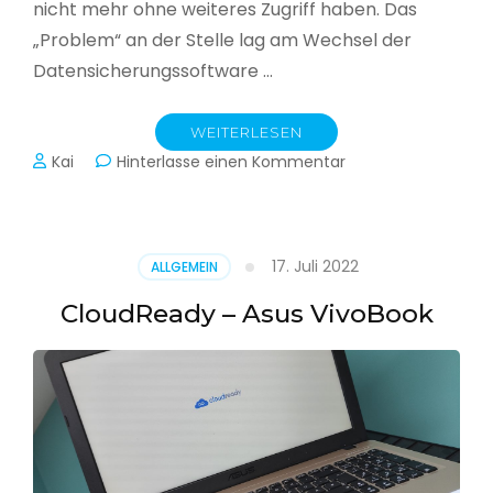
nicht mehr ohne weiteres Zugriff haben. Das
„Problem“ an der Stelle lag am Wechsel der
Datensicherungssoftware …
WEITERLESEN
zu
Kai
Hinterlasse einen Kommentar
Alle
Jahre
wieder
–
17. Juli 2022
ALLGEMEIN
Jahressicherung
CloudReady – Asus VivoBook