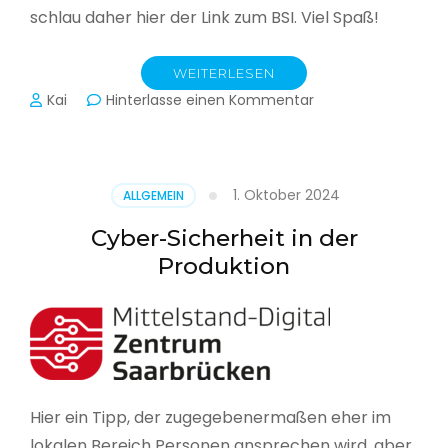
schlau daher hier der Link zum BSI. Viel Spaß!
WEITERLESEN
zu
Kai
Hinterlasse einen Kommentar
Das
BSI
hat
heute
1. Oktober 2024
ALLGEMEIN
seinen
Lagebericht
Cyber-Sicherheit in der
zur
Produktion
IT-
Sicherheit
in
Deutschland
veröffentlicht
Hier ein Tipp, der zugegebenermaßen eher im
lokalen Bereich Personen ansprechen wird, aber