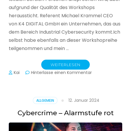
aufgrund der Qualität des Workshops
heraussticht. Referent Michael Krammel CEO
von K4 DIGITAL GmbH ein Unternehmen, das aus
dem Bereich Industrial Cybersecurity kommt.Ich
selbst habe ebenfalls an dieser Workshopreihe
teilgenommen und mein …
WEITERLESEN
zu
Kai
Hinterlasse einen Kommentar
Cyber-
Sicherheit
in
der
12. Januar 2024
ALLGEMEIN
Produktion
Cybercrime – Alarmstufe rot