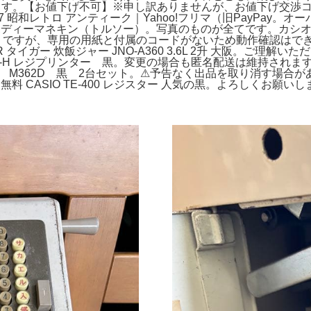
ます。【お値下げ不可】※申し訳ありませんが、お値下げ交渉
 昭和レトロ アンティーク｜Yahoo!フリマ（旧PayPay。
Aボディーマネキン（トルソー）。写真のものが全てです。カシオレジ
ですが、専用の用紙と付属のコードがないため動作確認はできており
タイガー 炊飯ジャー JNO-A360 3.6L 2升 大阪。ご理解いた
Ⅱ-H レジプリンター 黒。変更の場合も匿名配送は維持されます。スター精
-H M362D 黒 2台セット。⚠︎予告なく出品を取り消す場
設定無料 CASIO TE-400 レジスター 人気の黒。よろしくお願い