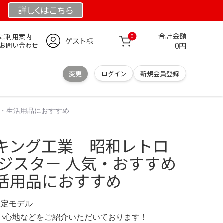
詳しくは
こちら
合計金額
ご利用案内
0
ゲスト様
0円
お問い合わせ
変更
ログイン
新規会員登録
途・生活用品におすすめ
キング工業 昭和レトロ
レジスター 人気・おすすめ
活用品におすすめ
 限定モデル
の使い心地などをご紹介いただいております！