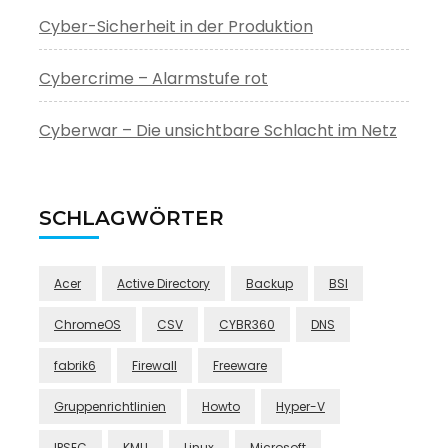
Cyber-Sicherheit in der Produktion
Cybercrime – Alarmstufe rot
Cyberwar – Die unsichtbare Schlacht im Netz
SCHLAGWÖRTER
Acer
Active Directory
Backup
BSI
ChromeOS
CSV
CYBR360
DNS
fabrik6
Firewall
Freeware
Gruppenrichtlinien
Howto
Hyper-V
IPSEC
KMU
Linux
Microsoft