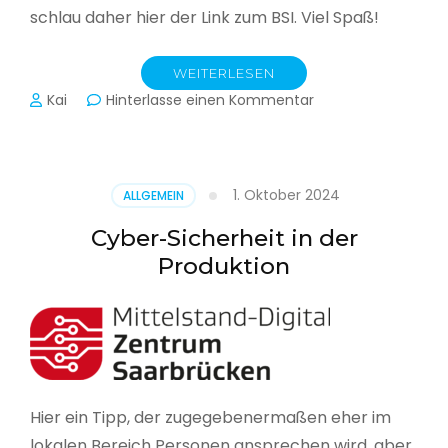
schlau daher hier der Link zum BSI. Viel Spaß!
WEITERLESEN
zu
Kai
Hinterlasse einen Kommentar
Das
BSI
hat
heute
1. Oktober 2024
ALLGEMEIN
seinen
Lagebericht
Cyber-Sicherheit in der
zur
Produktion
IT-
Sicherheit
in
Deutschland
veröffentlicht
Hier ein Tipp, der zugegebenermaßen eher im
lokalen Bereich Personen ansprechen wird, aber