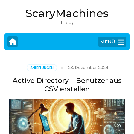
Zum
ScaryMachines
Inhalt
springen
IT Blog
(Eingabetaste
drücken)
MENÜ
23. Dezember 2024
ANLEITUNGEN
Active Directory – Benutzer aus
CSV erstellen