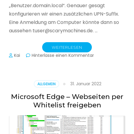
„Benutzer.domain.local“. Genauer gesagt
konfigurieren wir einen zusätzlichen UPN-Suffix.
Eine Anmeldung am Computer könnte dann so
aussehen tuser@scarymachines.de. …
WEITERLESEN
zu
Kai
Hinterlasse einen Kommentar
Zusätzlichen
User
Principal
Name
31. Januar 2022
ALLGEMEIN
(UPN)
im
Microsoft Edge – Webseiten per
Active
Whitelist freigeben
Directory
hinzufügen