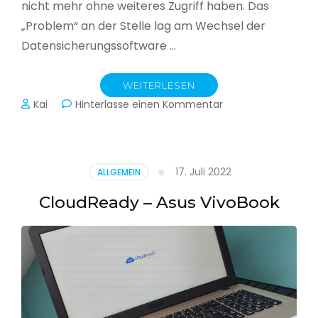
nicht mehr ohne weiteres Zugriff haben. Das
„Problem“ an der Stelle lag am Wechsel der
Datensicherungssoftware …
WEITERLESEN
zu
Kai
Hinterlasse einen Kommentar
Alle
Jahre
wieder
–
17. Juli 2022
ALLGEMEIN
Jahressicherung
CloudReady – Asus VivoBook