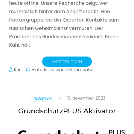
heute offline. Unsere Recherche zeigt, wer
mutmaßlich hinter dem Angriff steckt: Eine
Hackergruppe, bei der Experten Kontakte zum
russischen Geheimdienst vermuten. Der
Präsident des Bundesnachrichtendienst, Bruno
Kahl, hält …
WEITERLESEN
zu
Kai
Hinterlasse einen Kommentar
Cyberwar
–
Die
unsichtbare
16. November 2023
ALLGEMEIN
Schlacht
im
GrundschutzPLUS Aktivator
Netz