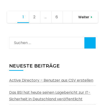
Seitennummerierung
1
Seite
2
Seite
…
6
Seite
Weiter
der
Beiträge
Suchen
nach:
NEUESTE BEITRÄGE
Active Directory – Benutzer aus CSV erstellen
Das BSI hat heute seinen Lagebericht zur IT-
Sicherheit in Deutschland veröffentlicht