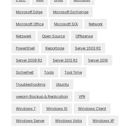
Microsoft Edge
Microsoft Exchange
Microsoft Office
Microsoft SQL
Network
Netzwerk
Open Source
OPNsense
PowerShell
Reportage
Server 2003 R2
Server 2008 R2
Server 2012 R2
Server 2016
Sicherheit
Tools
Tool Time
Troubleshooting
Ubuntu
veeam Backup & Replication
VPN
Windows 7
Windows 10
Windows Client
Windows Server
Windows Vista
Windows XP