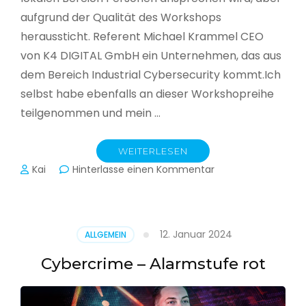
aufgrund der Qualität des Workshops
heraussticht. Referent Michael Krammel CEO
von K4 DIGITAL GmbH ein Unternehmen, das aus
dem Bereich Industrial Cybersecurity kommt.Ich
selbst habe ebenfalls an dieser Workshopreihe
teilgenommen und mein …
WEITERLESEN
zu
Kai
Hinterlasse einen Kommentar
Cyber-
Sicherheit
in
der
12. Januar 2024
ALLGEMEIN
Produktion
Cybercrime – Alarmstufe rot