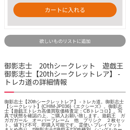
カートに入れる
欲しいものリストに追加
御影志士 20thシークレット 遊戯王
御影志士【20thシークレットレア】 -
トレカ道の詳細情報
御影志士【20thシークレットレア】 - トレカ道。御影志士
【シークレット】{CHIM-JP036}《エクシーズ》。御影志
士【遊戯王トレカ高価買取価格査定：CBトレコロ】。写
真で状態を確認の上、ご購入お願い致します。遊戯王 ガ
ガガガール オーバーフレーム 他 プリシク ２枚セッ
ト。値下げ不可、即購入可能です。霊使い プレイマット
まとめ売り。#御影志士#遊戯王#20th種別...シングルカー