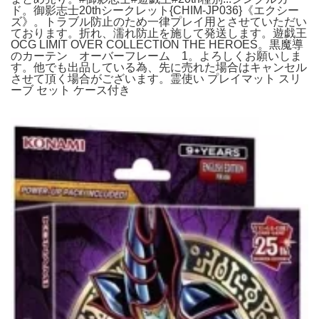
ド。御影志士20thシークレット{CHIM-JP036}《エクシー
ズ》。トラブル防止のため一律プレイ用とさせていただい
ております。折れ、濡れ防止を施して発送します。遊戯王
OCG LIMIT OVER COLLECTION THE HEROES。黒魔導
のカーテン オーバーフレーム 1。よろしくお願いしま
す。他でも出品している為、先に売れた場合はキャンセル
させて頂く場合がございます。霊使い プレイマット スリ
ーブ セット ケース付き