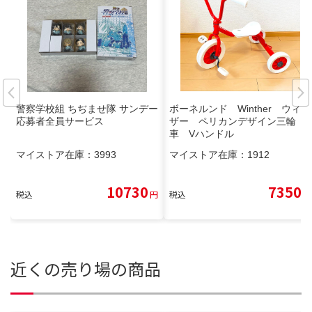
警察学校組 ちぢませ隊 サンデー
ボーネルンド Winther ウィン
応募者全員サービス
ザー ペリカンデザイン三輪
車 Vハンドル
マイストア在庫：
3993
マイストア在庫：
1912
10730
7350
税込
円
税込
円
近くの売り場の商品