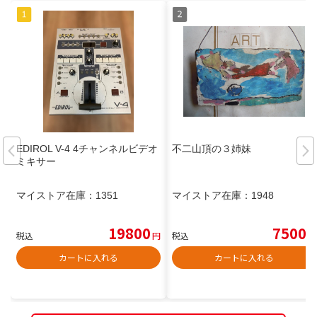
EDIROL V-4 4チャンネルビデオ
不二山頂の３姉妹
ミキサー
マイストア在庫：
1351
マイストア在庫：
1948
19800
7500
税込
円
税込
円
カートに入れる
カートに入れる