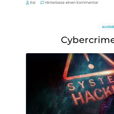
zu
Kai
Hinterlasse einen Kommentar
Cyber-
Sicherhe
in
der
ALLGEME
Produkti
Cybercrime