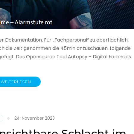
ner Dokumentation. Für „Fachpersonal“ zu oberflächlich.
 auch die Zeit genommen die 45min anzuschauen. folgende
gefügt. Das Opensource Tool Autopsy – Digital Forensics
WEITERLESEN
ime
fe
24. November 2023
nsichtbare Schlacht im