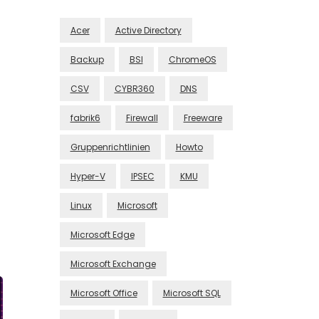
Acer
Active Directory
Backup
BSI
ChromeOS
CSV
CYBR360
DNS
fabrik6
Firewall
Freeware
Gruppenrichtlinien
Howto
Hyper-V
IPSEC
KMU
Linux
Microsoft
Microsoft Edge
Microsoft Exchange
Microsoft Office
Microsoft SQL