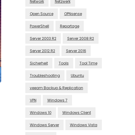
Network
Netzwerk
Open Source
OPNsense
PowerShell
Reportage
Server 2003 R2
Server 2008 R2
Server 2012 R2
Server 2016
Sicherheit
Tools
Tool Time
Troubleshooting
Ubuntu
veeam Backup & Replication
VPN
Windows 7
Windows 10
Windows Client
Windows Server
Windows Vista