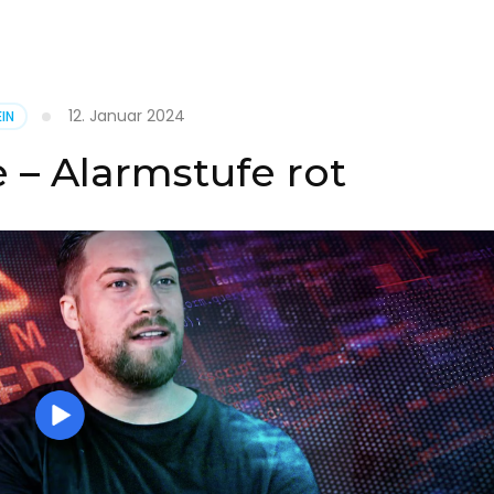
it
12. Januar 2024
IN
on
 – Alarmstufe rot