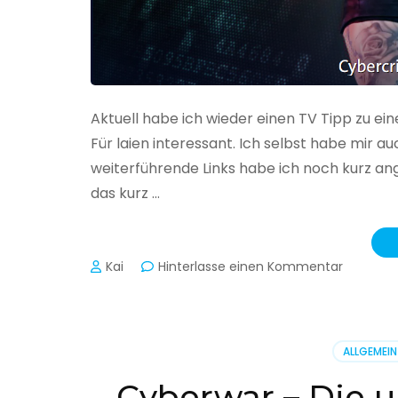
Aktuell habe ich wieder einen TV Tipp zu ei
Für laien interessant. Ich selbst habe mir
weiterführende Links habe ich noch kurz an
das kurz …
zu
Kai
Hinterlasse einen Kommentar
Cybercr
–
Alarmstu
rot
ALLGEMEIN
Cyberwar – Die u