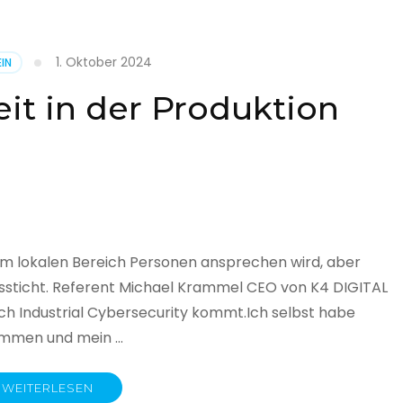
1. Oktober 2024
IN
cht
it in der Produktion
it
land
licht
im lokalen Bereich Personen ansprechen wird, aber
ssticht. Referent Michael Krammel CEO von K4 DIGITAL
 Industrial Cybersecurity kommt.Ich selbst habe
nommen und mein …
WEITERLESEN