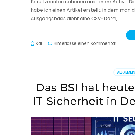
Benutzerinformationen aus einem Active Di
habe ich einen Artikel erstellt, in dem man
Ausgangsbasis dient eine CSV-Datei, …
zu
Kai
Hinterlasse einen Kommentar
Active
Director
–
Benutzer
ALLGEMEI
aus
CSV
Das BSI hat heute
erstellen
IT-Sicherheit in D