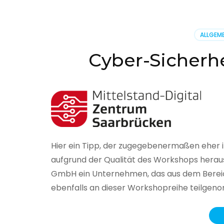
BSI
hat
heute
ALLGEME
seinen
Lageberi
Cyber-Sicherhe
zur
IT-
Sicherhe
in
Deutsch
veröffent
Hier ein Tipp, der zugegebenermaßen eher 
aufgrund der Qualität des Workshops herau
GmbH ein Unternehmen, das aus dem Bereich
ebenfalls an dieser Workshopreihe teilge