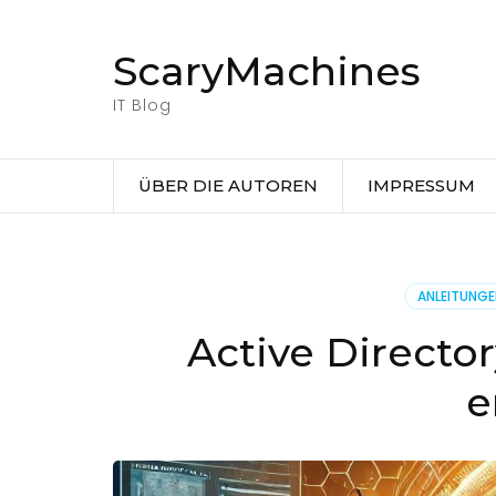
Zum
Inhalt
ScaryMachines
springen
(Eingabetaste
IT Blog
drücken)
ÜBER DIE AUTOREN
IMPRESSUM
ANLEITUNG
Active Directo
e