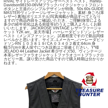
RIVAL サイドレースアップレザーベスト ベスト。Harley-
Davidson98150-06VMブラックバイクジャケットフロント
ボタンと王道のシンプルデザインが特徴。50s 60s GUIDE
MASTERヴィンテージレザージャケット。素材: 身ごろ(革
レザー) 裏地(ポリエステル)写真掲載が商品すべてとなり
ますので商品内容をご確認いただき、ご理解(保管による
多少の経年劣化はある前提等)のうえご購入よろしくお願
いいたします。JACKROSE VINTAGE レザーファージャ
ケット Y2K arc。楽天市場】ハーレーダビッドソン レザー
ベスト（メンズファッション。試着程度ですので新品同様
レベルかと思います。サイズ...Lメーカー...ハーレーダビッ
ドソンRN １０３８１９/ CA ０３４０２着丈:64cm 身
幅:57cm※素人採寸につき誤差はご容赦ください。Y*様
JELADO 44 Leather Jacket 希少サイズ50。ヴィンテージ
本革レザーファラオジャケットファラオコートブラックロ
カビリー黒。譲り受けた商品ですので購入時期は分かりか
ねます。