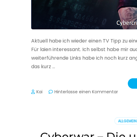
Aktuell habe ich wieder einen TV Tipp zu ei
Für laien interessant. Ich selbst habe mir
weiterführende Links habe ich noch kurz an
das kurz …
zu
Kai
Hinterlasse einen Kommentar
Cybercr
–
Alarmstu
rot
ALLGEMEIN
Cyberwar – Die u