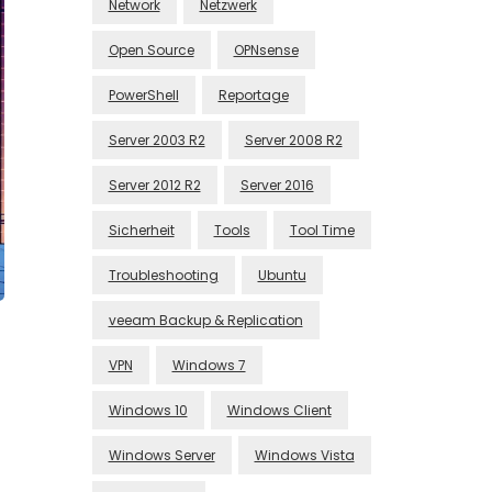
Network
Netzwerk
Open Source
OPNsense
PowerShell
Reportage
Server 2003 R2
Server 2008 R2
Server 2012 R2
Server 2016
Sicherheit
Tools
Tool Time
Troubleshooting
Ubuntu
veeam Backup & Replication
VPN
Windows 7
Windows 10
Windows Client
Windows Server
Windows Vista