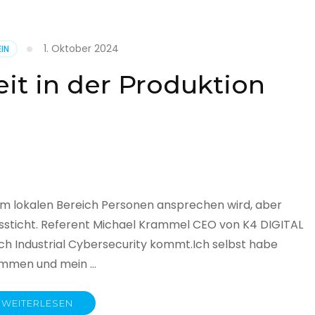
1. Oktober 2024
IN
cht
it in der Produktion
it
land
licht
im lokalen Bereich Personen ansprechen wird, aber
ssticht. Referent Michael Krammel CEO von K4 DIGITAL
 Industrial Cybersecurity kommt.Ich selbst habe
nommen und mein …
WEITERLESEN