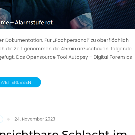
ner Dokumentation. Für „Fachpersonal“ zu oberflächlich.
 auch die Zeit genommen die 45min anzuschauen. folgende
gefügt. Das Opensource Tool Autopsy – Digital Forensics
WEITERLESEN
ime
fe
24. November 2023
nsichtbare Schlacht im