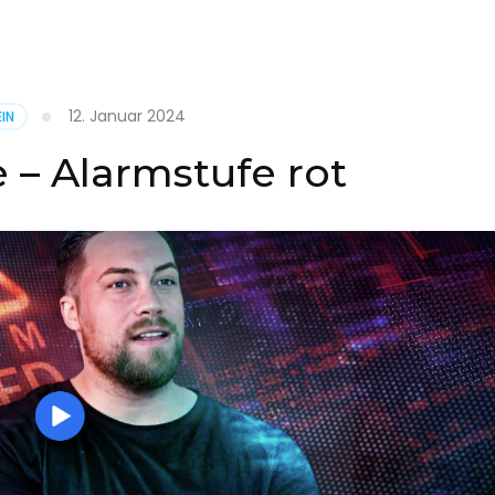
it
12. Januar 2024
IN
on
 – Alarmstufe rot