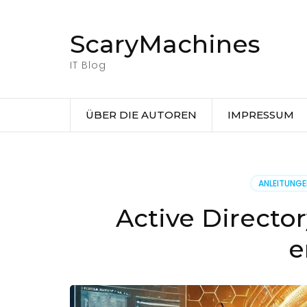
Zum
Inhalt
ScaryMachines
springen
(Eingabetaste
IT Blog
drücken)
ÜBER DIE AUTOREN
IMPRESSUM
ANLEITUNG
Active Directo
e