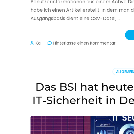
Benutzerinformationen aus einem Active Di
habe ich einen Artikel erstellt, in dem man
Ausgangsbasis dient eine CSV-Datei, …
zu
Kai
Hinterlasse einen Kommentar
Active
Director
–
Benutzer
ALLGEMEI
aus
CSV
Das BSI hat heute
erstellen
IT-Sicherheit in D