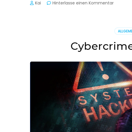
zu
Kai
Hinterlasse einen Kommentar
Cyber-
Sicherhe
in
der
ALLGEME
Produkti
Cybercrime