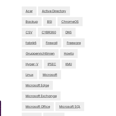
Acer
Active Directory
Backup
BSI
ChromeOS
CSV
CYBR360
DNS
fabrik6
Firewall
Freeware
Gruppenrichtlinien
Howto
Hyper-V
IPSEC
KMU
Linux
Microsoft
Microsoft Edge
Microsoft Exchange
Microsoft Office
Microsoft SQL