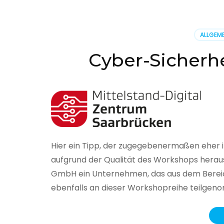
BSI
hat
heute
ALLGEME
seinen
Lageberi
Cyber-Sicherhe
zur
IT-
Sicherhe
in
Deutsch
veröffent
Hier ein Tipp, der zugegebenermaßen eher 
aufgrund der Qualität des Workshops herau
GmbH ein Unternehmen, das aus dem Bereich
ebenfalls an dieser Workshopreihe teilge