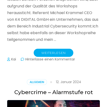
aufgrund der Qualität des Workshops
heraussticht. Referent Michael Krammel CEO
von K4 DIGITAL GmbH ein Unternehmen, das aus
dem Bereich Industrial Cybersecurity kommt.Ich
selbst habe ebenfalls an dieser Workshopreihe
teilgenommen und mein …
WEITERLESEN
zu
Kai
Hinterlasse einen Kommentar
Cyber-
Sicherheit
in
der
12. Januar 2024
ALLGEMEIN
Produktion
Cybercrime – Alarmstufe rot