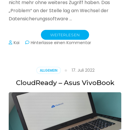
nicht mehr ohne weiteres Zugriff haben. Das
„Problem“ an der Stelle lag am Wechsel der
Datensicherungssoftware …
WEITERLESEN
zu
Kai
Hinterlasse einen Kommentar
Alle
Jahre
wieder
–
17. Juli 2022
ALLGEMEIN
Jahressicherung
CloudReady – Asus VivoBook