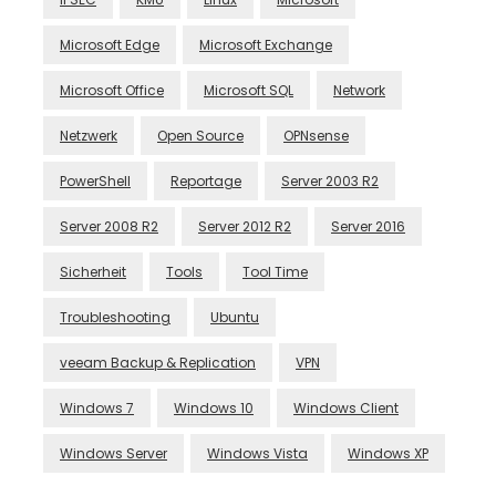
Microsoft Edge
Microsoft Exchange
Microsoft Office
Microsoft SQL
Network
Netzwerk
Open Source
OPNsense
PowerShell
Reportage
Server 2003 R2
Server 2008 R2
Server 2012 R2
Server 2016
Sicherheit
Tools
Tool Time
Troubleshooting
Ubuntu
veeam Backup & Replication
VPN
Windows 7
Windows 10
Windows Client
Windows Server
Windows Vista
Windows XP