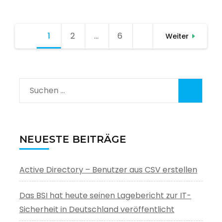
Seitennummerierung
1
Seite
2
Seite
…
6
Seite
Weiter
der
Beiträge
Suchen
nach:
NEUESTE BEITRÄGE
Active Directory – Benutzer aus CSV erstellen
Das BSI hat heute seinen Lagebericht zur IT-
Sicherheit in Deutschland veröffentlicht