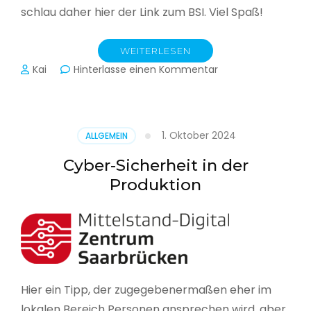
schlau daher hier der Link zum BSI. Viel Spaß!
WEITERLESEN
zu
Kai
Hinterlasse einen Kommentar
Das
BSI
hat
heute
1. Oktober 2024
ALLGEMEIN
seinen
Lagebericht
Cyber-Sicherheit in der
zur
Produktion
IT-
Sicherheit
in
Deutschland
veröffentlicht
Hier ein Tipp, der zugegebenermaßen eher im
lokalen Bereich Personen ansprechen wird, aber