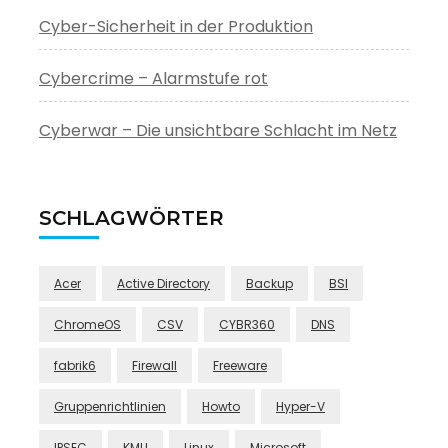
Cyber-Sicherheit in der Produktion
Cybercrime – Alarmstufe rot
Cyberwar – Die unsichtbare Schlacht im Netz
SCHLAGWÖRTER
Acer
Active Directory
Backup
BSI
ChromeOS
CSV
CYBR360
DNS
fabrik6
Firewall
Freeware
Gruppenrichtlinien
Howto
Hyper-V
IPSEC
KMU
Linux
Microsoft