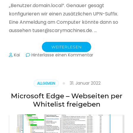
„Benutzer.domain.local“. Genauer gesagt
konfigurieren wir einen zusätzlichen UPN-Suffix.
Eine Anmeldung am Computer könnte dann so
aussehen tuser@scarymachines.de. …
WEITERLESEN
zu
Kai
Hinterlasse einen Kommentar
Zusätzlichen
User
Principal
Name
31. Januar 2022
ALLGEMEIN
(UPN)
im
Microsoft Edge – Webseiten per
Active
Whitelist freigeben
Directory
hinzufügen