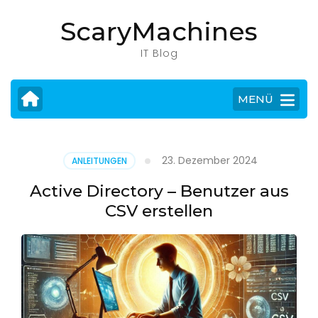
Zum
ScaryMachines
Inhalt
springen
IT Blog
(Eingabetaste
drücken)
MENÜ
23. Dezember 2024
ANLEITUNGEN
Active Directory – Benutzer aus
CSV erstellen