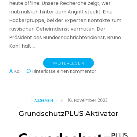
heute offline. Unsere Recherche zeigt, wer
mutmaßlich hinter dem Angriff steckt: Eine
Hackergruppe, bei der Experten Kontakte zum
russischen Geheimdienst vermuten. Der
Präsident des Bundesnachrichtendienst, Bruno
Kahl, hält …
WEITERLESEN
zu
Kai
Hinterlasse einen Kommentar
Cyberwar
–
Die
unsichtbare
16. November 2023
ALLGEMEIN
Schlacht
im
GrundschutzPLUS Aktivator
Netz