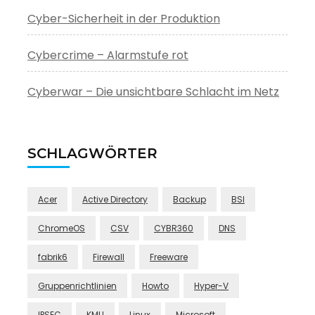
Cyber-Sicherheit in der Produktion
Cybercrime – Alarmstufe rot
Cyberwar – Die unsichtbare Schlacht im Netz
SCHLAGWÖRTER
Acer
Active Directory
Backup
BSI
ChromeOS
CSV
CYBR360
DNS
fabrik6
Firewall
Freeware
Gruppenrichtlinien
Howto
Hyper-V
IPSEC
KMU
Linux
Microsoft