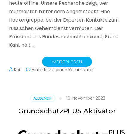
heute offline. Unsere Recherche zeigt, wer
mutmaßlich hinter dem Angriff steckt: Eine
Hackergruppe, bei der Experten Kontakte zum
russischen Geheimdienst vermuten. Der
Präsident des Bundesnachrichtendienst, Bruno
Kahl, hält …
WEITERLESEN
zu
Kai
Hinterlasse einen Kommentar
Cyberwar
–
Die
unsichtbare
16. November 2023
ALLGEMEIN
Schlacht
im
GrundschutzPLUS Aktivator
Netz