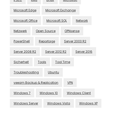
Microsoft Edge
Microsoft Exchange
Microsoft Office
Microsoft SQL
Network
Netzwerk
Open Source
OPNsense
PowerShell
Reportage
Server 2003 R2
Server 2008 R2
Server 2012 R2
Server 2016
Sicherheit
Tools
Tool Time
Troubleshooting
Ubuntu
veeam Backup & Replication
VPN
Windows 7
Windows 10
Windows Client
Windows Server
Windows Vista
Windows XP