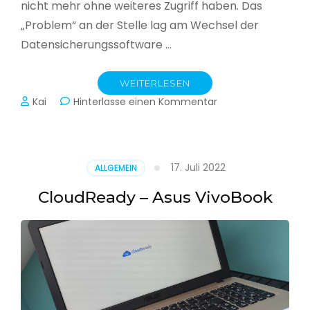
nicht mehr ohne weiteres Zugriff haben. Das
„Problem“ an der Stelle lag am Wechsel der
Datensicherungssoftware …
WEITERLESEN
zu
Kai
Hinterlasse einen Kommentar
Alle
Jahre
wieder
–
17. Juli 2022
ALLGEMEIN
Jahressicherung
CloudReady – Asus VivoBook