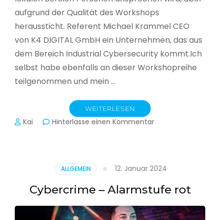
aufgrund der Qualität des Workshops
heraussticht. Referent Michael Krammel CEO
von K4 DIGITAL GmbH ein Unternehmen, das aus
dem Bereich Industrial Cybersecurity kommt.Ich
selbst habe ebenfalls an dieser Workshopreihe
teilgenommen und mein …
WEITERLESEN
zu
Kai
Hinterlasse einen Kommentar
Cyber-
Sicherheit
in
der
12. Januar 2024
ALLGEMEIN
Produktion
Cybercrime – Alarmstufe rot