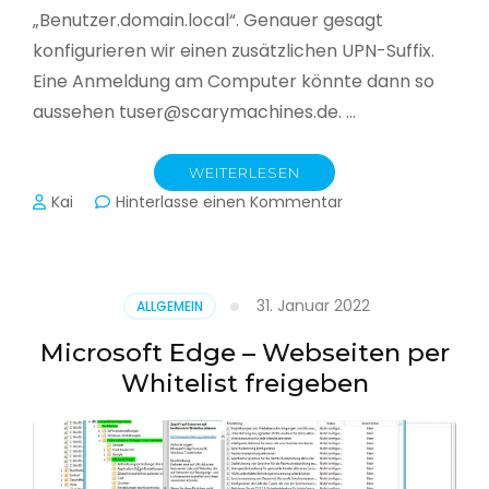
„Benutzer.domain.local“. Genauer gesagt
konfigurieren wir einen zusätzlichen UPN-Suffix.
Eine Anmeldung am Computer könnte dann so
aussehen tuser@scarymachines.de. …
WEITERLESEN
zu
Kai
Hinterlasse einen Kommentar
Zusätzlichen
User
Principal
Name
31. Januar 2022
ALLGEMEIN
(UPN)
im
Microsoft Edge – Webseiten per
Active
Whitelist freigeben
Directory
hinzufügen