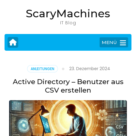
Zum
ScaryMachines
Inhalt
springen
IT Blog
(Eingabetaste
drücken)
MENÜ
23. Dezember 2024
ANLEITUNGEN
Active Directory – Benutzer aus
CSV erstellen