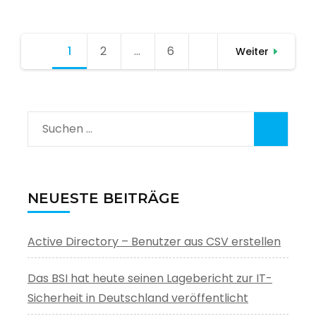
Seitennummerierung
1
Seite
2
Seite
…
6
Seite
Weiter
der
Beiträge
Suchen
nach:
NEUESTE BEITRÄGE
Active Directory – Benutzer aus CSV erstellen
Das BSI hat heute seinen Lagebericht zur IT-
Sicherheit in Deutschland veröffentlicht