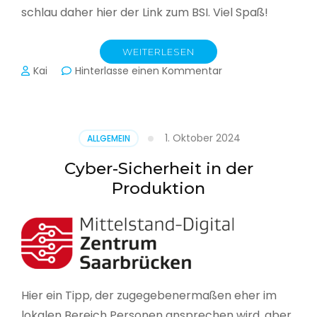
schlau daher hier der Link zum BSI. Viel Spaß!
WEITERLESEN
zu
Kai
Hinterlasse einen Kommentar
Das
BSI
hat
heute
1. Oktober 2024
ALLGEMEIN
seinen
Lagebericht
Cyber-Sicherheit in der
zur
Produktion
IT-
Sicherheit
in
Deutschland
veröffentlicht
Hier ein Tipp, der zugegebenermaßen eher im
lokalen Bereich Personen ansprechen wird, aber