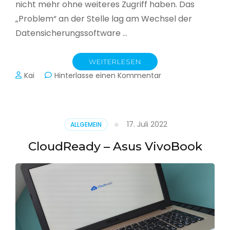
nicht mehr ohne weiteres Zugriff haben. Das
„Problem“ an der Stelle lag am Wechsel der
Datensicherungssoftware …
WEITERLESEN
zu
Kai
Hinterlasse einen Kommentar
Alle
Jahre
wieder
–
17. Juli 2022
ALLGEMEIN
Jahressicherung
CloudReady – Asus VivoBook