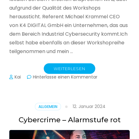
aufgrund der Qualität des Workshops
heraussticht. Referent Michael Krammel CEO
von K4 DIGITAL GmbH ein Unternehmen, das aus
dem Bereich Industrial Cybersecurity kommt.Ich
selbst habe ebenfalls an dieser Workshopreihe
teilgenommen und mein …
WEITERLESEN
zu
Kai
Hinterlasse einen Kommentar
Cyber-
Sicherheit
in
der
12. Januar 2024
ALLGEMEIN
Produktion
Cybercrime – Alarmstufe rot