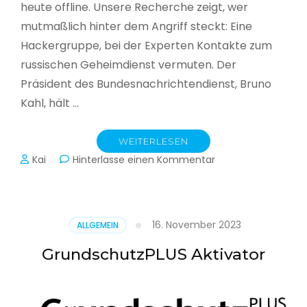
heute offline. Unsere Recherche zeigt, wer
mutmaßlich hinter dem Angriff steckt: Eine
Hackergruppe, bei der Experten Kontakte zum
russischen Geheimdienst vermuten. Der
Präsident des Bundesnachrichtendienst, Bruno
Kahl, hält …
WEITERLESEN
zu
Kai
Hinterlasse einen Kommentar
Cyberwar
–
Die
unsichtbare
16. November 2023
ALLGEMEIN
Schlacht
im
GrundschutzPLUS Aktivator
Netz