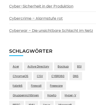
Cyber-Sicherheit in der Produktion
Cybercrime – Alarmstufe rot
Cyberwar – Die unsichtbare Schlacht im Netz
SCHLAGWÖRTER
Acer
Active Directory
Backup
BSI
ChromeOS
CSV
CYBR360
DNS
fabrik6
Firewall
Freeware
Gruppenrichtlinien
Howto
Hyper-V
IPSEC
KMU
Linux
Microsoft