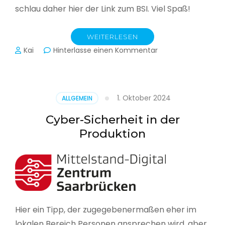
schlau daher hier der Link zum BSI. Viel Spaß!
WEITERLESEN
zu
Kai
Hinterlasse einen Kommentar
Das
BSI
hat
heute
1. Oktober 2024
ALLGEMEIN
seinen
Lagebericht
Cyber-Sicherheit in der
zur
Produktion
IT-
Sicherheit
in
Deutschland
veröffentlicht
Hier ein Tipp, der zugegebenermaßen eher im
lokalen Bereich Personen ansprechen wird, aber