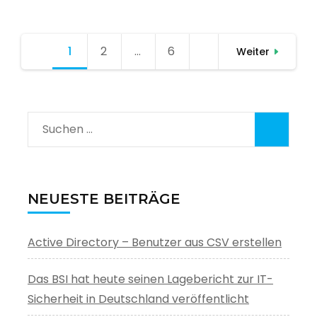
Seitennummerierung
1
Seite
2
Seite
…
6
Seite
Weiter
der
Beiträge
Suchen
nach:
NEUESTE BEITRÄGE
Active Directory – Benutzer aus CSV erstellen
Das BSI hat heute seinen Lagebericht zur IT-
Sicherheit in Deutschland veröffentlicht