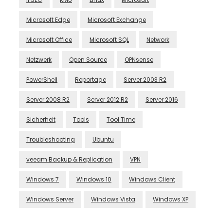
Microsoft Edge
Microsoft Exchange
Microsoft Office
Microsoft SQL
Network
Netzwerk
Open Source
OPNsense
PowerShell
Reportage
Server 2003 R2
Server 2008 R2
Server 2012 R2
Server 2016
Sicherheit
Tools
Tool Time
Troubleshooting
Ubuntu
veeam Backup & Replication
VPN
Windows 7
Windows 10
Windows Client
Windows Server
Windows Vista
Windows XP