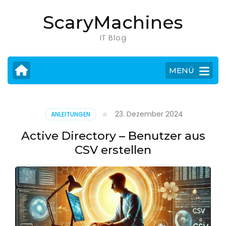
Zum
ScaryMachines
Inhalt
springen
IT Blog
(Eingabetaste
drücken)
MENÜ
23. Dezember 2024
ANLEITUNGEN
Active Directory – Benutzer aus
CSV erstellen