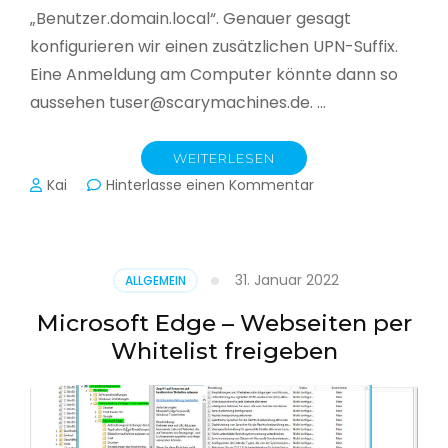
„Benutzer.domain.local“. Genauer gesagt
konfigurieren wir einen zusätzlichen UPN-Suffix.
Eine Anmeldung am Computer könnte dann so
aussehen tuser@scarymachines.de. …
WEITERLESEN
zu
Kai
Hinterlasse einen Kommentar
Zusätzlichen
User
Principal
Name
31. Januar 2022
ALLGEMEIN
(UPN)
im
Microsoft Edge – Webseiten per
Active
Whitelist freigeben
Directory
hinzufügen