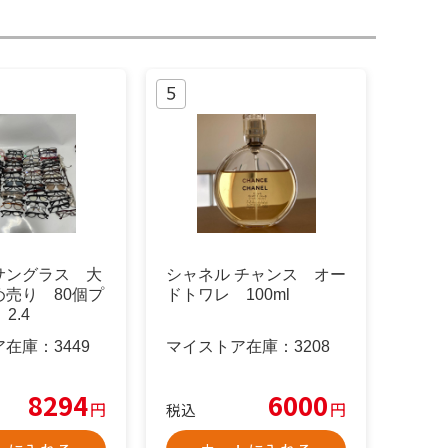
サングラス 大
シャネル チャンス オー
め売り 80個プ
ドトワレ 100ml
2.4
ア在庫：
3449
マイストア在庫：
3208
8294
6000
円
円
税込