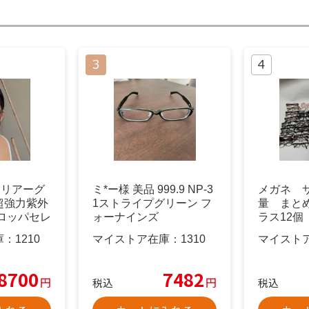
クリアーグ
ミ*ー様 美品 999.9 NP-3
メガネ 
超強力紫外
1ストライプグリーン フ
量 まと
ロッパセレ
ォーナインズ
ラス12個 
庫：
1210
マイストア在庫：
1310
マイスト
8700
7482
円
円
税込
税込