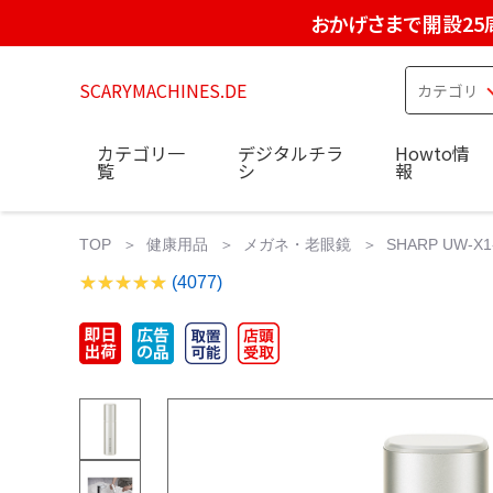
おかげさまで開設25
SCARYMACHINES.DE
カテゴリ一
デジタルチラ
Howto情
覧
シ
報
TOP
健康用品
メガネ・老眼鏡
SHARP UW-
(4077)