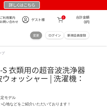
詳しくは
こちら
合計金額
ご利用案内
0
ゲスト様
0円
お問い合わせ
変更
ログイン
新規会員登録
ープ
-X1-S 衣類用の超音波洗浄器
超音波ウォッシャー | 洗濯機：
 限定モデル
の使い心地などをご紹介いただいております！