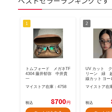
ベストセラーランキングです
トムフォード メガネTF
UV カット 
4304 藤井郁弥 中井貴
リーン 緑 
一
線カット ヨー
ブ
マイストア在庫：
4758
マイストア在
8700
円
税込
税込