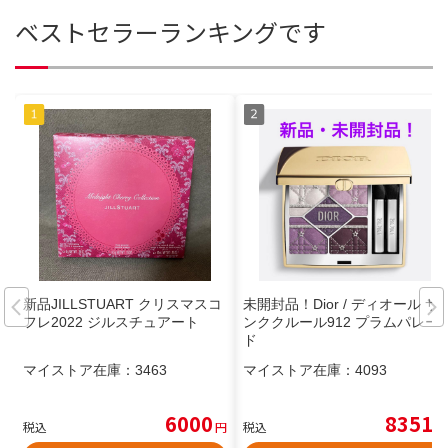
ベストセラーランキングです
新品JILLSTUART クリスマスコ
未開封品！Dior / ディオール サ
フレ2022 ジルスチュアート
ンククルール912 プラムパレー
ド
マイストア在庫：
3463
マイストア在庫：
4093
6000
8351
税込
円
税込
円