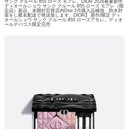
サンク クルール 855 ローズ モアレ。DIOR 2026春夏新作
ディオールショウ サンク クルール 855 ローズ モアレ（限
定品）新品、未開封百貨店内Dior 3月購入品補強、防水対
策をし匿名配送で発送致します。DIOR】 新作/限定 ディ
オールショウ サンク クルール 855 ローズアモレ。ディオ
ールデパコス限定完売