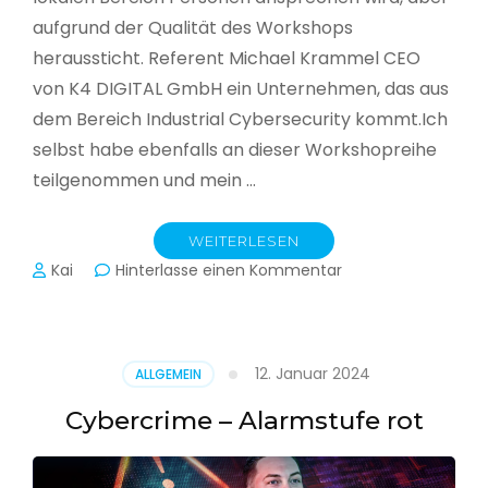
aufgrund der Qualität des Workshops
heraussticht. Referent Michael Krammel CEO
von K4 DIGITAL GmbH ein Unternehmen, das aus
dem Bereich Industrial Cybersecurity kommt.Ich
selbst habe ebenfalls an dieser Workshopreihe
teilgenommen und mein …
WEITERLESEN
zu
Kai
Hinterlasse einen Kommentar
Cyber-
Sicherheit
in
der
12. Januar 2024
ALLGEMEIN
Produktion
Cybercrime – Alarmstufe rot