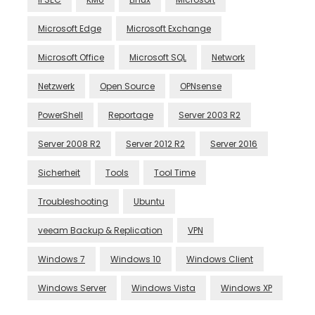
Microsoft Edge
Microsoft Exchange
Microsoft Office
Microsoft SQL
Network
Netzwerk
Open Source
OPNsense
PowerShell
Reportage
Server 2003 R2
Server 2008 R2
Server 2012 R2
Server 2016
Sicherheit
Tools
Tool Time
Troubleshooting
Ubuntu
veeam Backup & Replication
VPN
Windows 7
Windows 10
Windows Client
Windows Server
Windows Vista
Windows XP