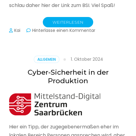
schlau daher hier der Link zum BSI. Viel Spaß!
WEITERLESEN
zu
Kai
Hinterlasse einen Kommentar
Das
BSI
hat
heute
1. Oktober 2024
ALLGEMEIN
seinen
Lagebericht
Cyber-Sicherheit in der
zur
Produktion
IT-
Sicherheit
in
Deutschland
veröffentlicht
Hier ein Tipp, der zugegebenermaßen eher im
lokalen Bereich Personen ansprechen wird, aber