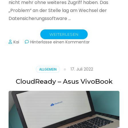
nicht mehr ohne weiteres Zugriff haben. Das
„Problem“ an der Stelle lag am Wechsel der
Datensicherungssoftware …
WEITERLESEN
zu
Kai
Hinterlasse einen Kommentar
Alle
Jahre
wieder
–
17. Juli 2022
ALLGEMEIN
Jahressicherung
CloudReady – Asus VivoBook