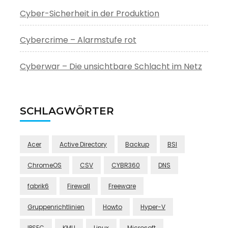
Cyber-Sicherheit in der Produktion
Cybercrime – Alarmstufe rot
Cyberwar – Die unsichtbare Schlacht im Netz
SCHLAGWÖRTER
Acer
Active Directory
Backup
BSI
ChromeOS
CSV
CYBR360
DNS
fabrik6
Firewall
Freeware
Gruppenrichtlinien
Howto
Hyper-V
IPSEC
KMU
Linux
Microsoft