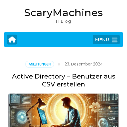
Zum
ScaryMachines
Inhalt
springen
IT Blog
(Eingabetaste
drücken)
MENÜ
23. Dezember 2024
ANLEITUNGEN
Active Directory – Benutzer aus
CSV erstellen