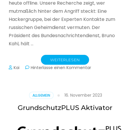
heute offline. Unsere Recherche zeigt, wer
mutmaßlich hinter dem Angriff steckt: Eine
Hackergruppe, bei der Experten Kontakte zum
russischen Geheimdienst vermuten. Der
Präsident des Bundesnachrichtendienst, Bruno
Kahl, hält …
WEITERLESEN
zu
Kai
Hinterlasse einen Kommentar
Cyberwar
–
Die
unsichtbare
16. November 2023
ALLGEMEIN
Schlacht
im
GrundschutzPLUS Aktivator
Netz