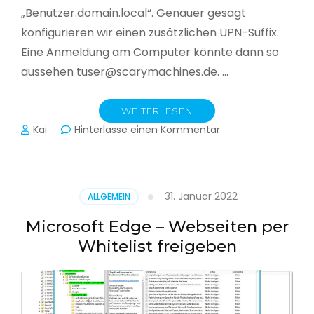
„Benutzer.domain.local“. Genauer gesagt
konfigurieren wir einen zusätzlichen UPN-Suffix.
Eine Anmeldung am Computer könnte dann so
aussehen tuser@scarymachines.de. …
WEITERLESEN
zu
Kai
Hinterlasse einen Kommentar
Zusätzlichen
User
Principal
Name
31. Januar 2022
ALLGEMEIN
(UPN)
im
Microsoft Edge – Webseiten per
Active
Whitelist freigeben
Directory
hinzufügen