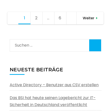
Seitennummerierung
1
Seite
2
Seite
…
6
Seite
Weiter
der
Beiträge
Suchen
nach:
NEUESTE BEITRÄGE
Active Directory – Benutzer aus CSV erstellen
Das BSI hat heute seinen Lagebericht zur IT-
Sicherheit in Deutschland veröffentlicht