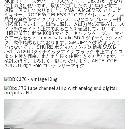
Mutalk + ノーズカバーマウスパッド。。Dbx 376。かなり
使用頻度は低いです。最後に使用したのは5年ほど前で、
以降、保管しておりました。YMAHA MG8/2FX アナログ
ミキサー。RODE WIRELESS PRO ワイヤレスマイク。高
品質な真空管マイクプリアンプ、EQとコンプレッサー機
能搭載しています。出品に際し、入出力等の確認をし、ス
イッチのライトも正常であることを確認しております。
【限定値下】fifine K688 マイク、キャノンケーブル、マイ
クアームセット。universal audio SD-1 ダイナミックマイ
ク。動作確認もしております。S/PDIFでの接続はしたこ
とはないです。SHURE ボディパック型 送信機 SVX1-
JB1。AT2040ダイナミックマイク ブラック 卓上マイクス
タンド付き価格。まだまだ長く使用できると思います。ご
検討のほど、よろしくお願いいたします。ANTELOPE
AUDIO Edge Solo コンデンサーマイク