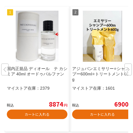
国内正規品 ディオール テ カシ
アジュバンエミサリー⭐️シャン
ミア 40ml オードゥパルファン
プー600ml⭐️トリートメント600
g
マイストア在庫：
2379
マイストア在庫：
1601
8874
6900
税込
円
税込
円
カートに入れる
カートに入れる